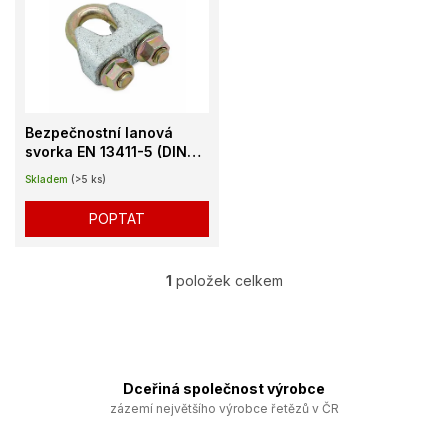
u
p
k
i
t
s
ů
p
r
o
Bezpečnostní lanová
d
svorka EN 13411-5 (DIN
u
1142)
Skladem
(>5 ks)
k
t
POPTAT
ů
1
položek celkem
O
v
l
á
d
a
Dceřiná společnost výrobce
c
zázemí největšího výrobce řetězů v ČR
í
p