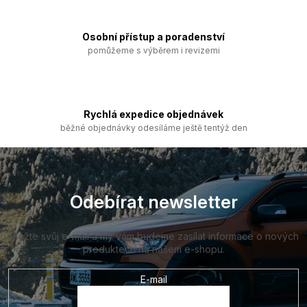
r
v
k
Osobní přístup a poradenství
y
pomůžeme s výběrem i revizemi
v
ý
p
i
s
Rychlá expedice objednávek
u
běžné objednávky odesíláme ještě tentýž den
Z
á
p
a
Odebírat newsletter
t
í
Vložte svůj e-mail a my vám budeme zasílat informace o nových
produktech na našem e-shopu.
E-mail