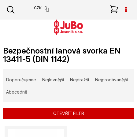
Přejít
NÁKU
CZK
na
obsah
KOŠÍK
Bezpečnostní lanová svorka EN
13411-5 (DIN 1142)
Ř
a
Doporučujeme
Nejlevnější
Nejdražší
Nejprodávanější
z
e
Abecedně
n
í
p
OTEVŘÍT FILTR
r
o
V
d
ý