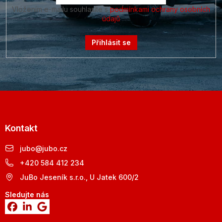
Vložením e-mailu souhlasíte s
podmínkami ochrany osobních
údajů
Přihlásit se
Kontakt
jubo
@
jubo.cz
+420 584 412 234
JuBo Jeseník s.r.o., U Jatek 600/2
Sledujte nás