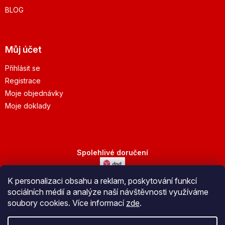
BLOG
Můj účet
Přihlásit se
Registrace
Moje objednávky
Moje doklady
Spolehlivé doručení
K personalizaci obsahu a reklam, poskytování funkcí
Bezpečná platba
sociálních médií a analýze naší návštěvnosti využíváme
soubory cookies. Více informací
zde
.