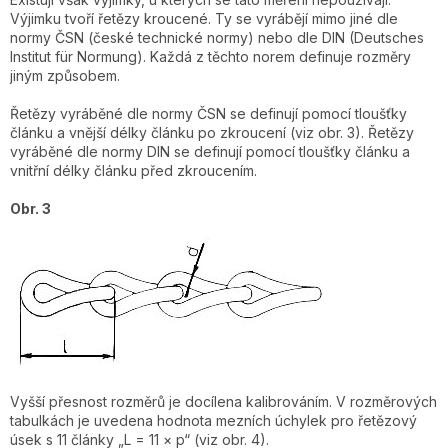
Výjimku tvoří řetězy kroucené. Ty se vyrábějí mimo jiné dle
normy ČSN (české technické normy) nebo dle DIN (Deutsches
Institut für Normung). Každá z těchto norem definuje rozměry
jiným způsobem.
Řetězy vyráběné dle normy ČSN se definují pomocí tloušťky
článku a vnější délky článku po zkroucení (viz obr. 3). Řetězy
vyráběné dle normy DIN se definují pomocí tloušťky článku a
vnitřní délky článku před zkroucením.
Obr. 3
Vyšší přesnost rozměrů je docílena kalibrováním. V rozměrových
tabulkách je uvedena hodnota mezních úchylek pro řetězový
úsek s 11 články „L = 11 × p“ (viz obr. 4).