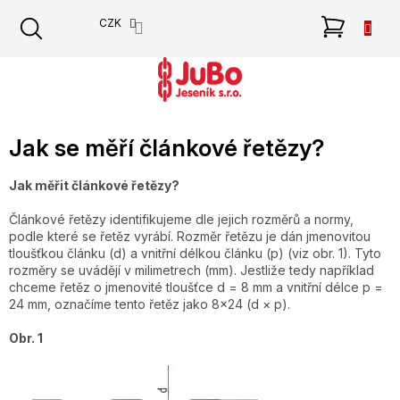
Přejít
NÁKU
CZK
na
obsah
KOŠÍK
Jak se měří článkové řetězy?
Jak měřit článkové řetězy?
Článkové řetězy identifikujeme dle jejich rozměrů a normy,
podle které se řetěz vyrábí. Rozměr řetězu je dán jmenovitou
tloušťkou článku (d) a vnitřní délkou článku (p) (viz obr. 1). Tyto
rozměry se uvádějí v milimetrech (mm). Jestliže tedy například
chceme řetěz o jmenovité tloušťce d = 8 mm a vnitřní délce p =
24 mm, označíme tento řetěz jako 8x24 (d × p).
Obr. 1