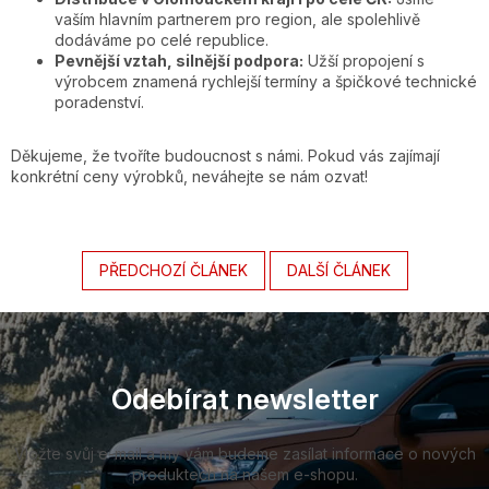
vaším hlavním partnerem pro region, ale spolehlivě
dodáváme po celé republice.
Pevnější vztah, silnější podpora:
Užší propojení s
výrobcem znamená rychlejší termíny a špičkové technické
poradenství.
Děkujeme, že tvoříte budoucnost s námi. Pokud vás zajímají
konkrétní ceny výrobků, neváhejte se nám ozvat!
PŘEDCHOZÍ ČLÁNEK
DALŠÍ ČLÁNEK
Z
á
p
a
Odebírat newsletter
t
í
Vložte svůj e-mail a my vám budeme zasílat informace o nových
produktech na našem e-shopu.