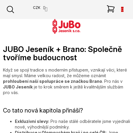
Přejít
NÁKU
CZK
na
obsah
KOŠÍK
JUBO Jeseník + Brano: Společně
tvoříme budoucnost
Když se spojí tradice s moderním přístupem, vznikají věci, které
mají smysl. Máme velkou radost, že můžeme oznámit
prohloubení naší spolupráce se značkou Brano
. Pro nás v
JUBO Jeseník
je to krok směrem k ještě kvalitnějším službám
pro vás.
Co tato nová kapitola přináší?
Exkluzivní slevy:
Pro naše stálé odběratele jsme vyjednali
nové, výhodnější podmínky.
Distribuce v Olomouckém kraji i po celé ČR:
Jsme