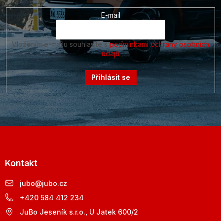
E-mail
Vložením e-mailu souhlasíte s
podmínkami ochrany osobních
údajů
Přihlásit se
Kontakt
jubo
@
jubo.cz
+420 584 412 234
JuBo Jeseník s.r.o., U Jatek 600/2