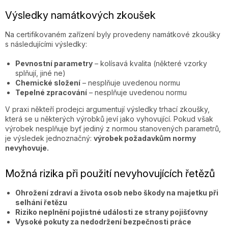
Výsledky namátkových zkoušek
Na certifikovaném zařízení byly provedeny namátkové zkoušky
s následujícími výsledky:
Pevnostní parametry
– kolísavá kvalita (některé vzorky
splňují, jiné ne)
Chemické složení
– nesplňuje uvedenou normu
Tepelné zpracování
– nesplňuje uvedenou normu
V praxi někteří prodejci argumentují výsledky trhací zkoušky,
která se u některých výrobků jeví jako vyhovující. Pokud však
výrobek nesplňuje byť jediný z normou stanovených parametrů,
je výsledek jednoznačný:
výrobek požadavkům normy
nevyhovuje.
Možná rizika při použití nevyhovujících řetězů
Ohrožení zdraví a života osob nebo škody na majetku při
selhání řetězu
Riziko neplnění pojistné události ze strany pojišťovny
Vysoké pokuty za nedodržení bezpečnosti práce