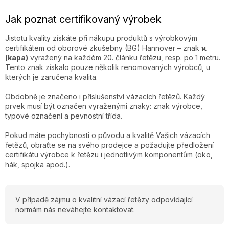
Jak poznat certifikovaný výrobek
Jistotu kvality získáte při nákupu produktů s výrobkovým
certifikátem od oborové zkušebny (BG) Hannover – znak
ϰ
(kapa)
vyražený na každém 20. článku řetězu, resp. po 1 metru.
Tento znak získalo pouze několik renomovaných výrobců, u
kterých je zaručena kvalita.
Obdobně je značeno i příslušenství vázacích řetězů. Každý
prvek musí být označen vyraženými znaky: znak výrobce,
typové označení a pevnostní třída.
Pokud máte pochybnosti o původu a kvalitě Vašich vázacích
řetězů, obraťte se na svého prodejce a požadujte předložení
certifikátu výrobce k řetězu i jednotlivým komponentům (oko,
hák, spojka apod.).
V případě zájmu o kvalitní vázací řetězy odpovídající
normám nás neváhejte kontaktovat.