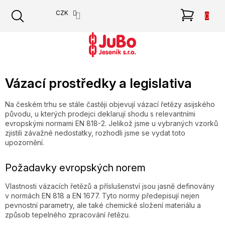
Přejít
NÁKU
CZK
na
obsah
KOŠÍK
Vázací prostředky a legislativa
Na českém trhu se stále častěji objevují vázací řetězy asijského
původu, u kterých prodejci deklarují shodu s relevantními
evropskými normami EN 818-2. Jelikož jsme u vybraných vzorků
zjistili závažné nedostatky, rozhodli jsme se vydat toto
upozornění.
Požadavky evropských norem
Vlastnosti vázacích řetězů a příslušenství jsou jasně definovány
v normách EN 818 a EN 1677. Tyto normy předepisují nejen
pevnostní parametry, ale také chemické složení materiálu a
způsob tepelného zpracování řetězu.