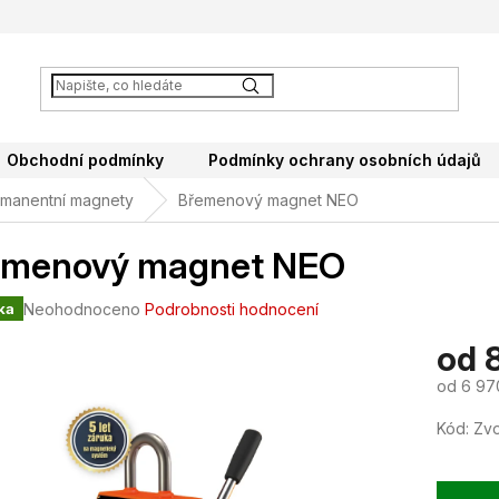
Obchodní podmínky
Podmínky ochrany osobních údajů
manentní magnety
Břemenový magnet NEO
emenový magnet NEO
Průměrné
Neohodnoceno
Podrobnosti hodnocení
ka
hodnocení
od
produktu
je
od
6 97
0,0
z
Měrná
Kód:
Zvo
5
cena:
hvězdiček.