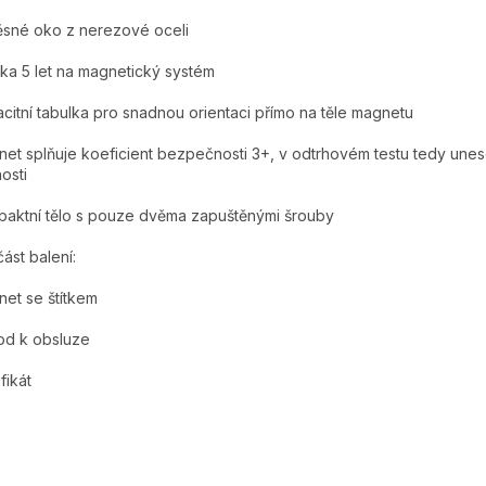
sné oko z nerezové oceli
ka 5 let na magnetický systém
citní tabulka pro snadnou orientaci přímo na těle magnetu
et splňuje koeficient bezpečnosti 3+, v odtrhovém testu tedy une
osti
aktní tělo s pouze dvěma zapuštěnými šrouby
ást balení:
et se štítkem
od k obsluze
fikát