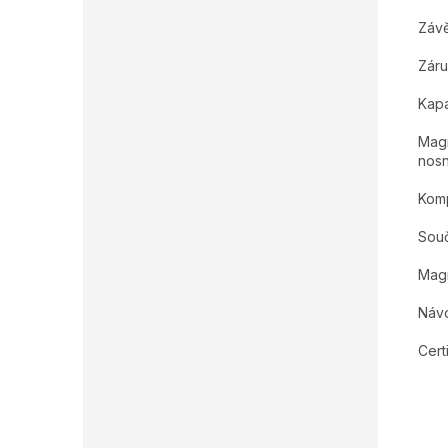
Závě
Záru
Kapa
Magn
nosn
Komp
Souč
Magn
Náv
Certi