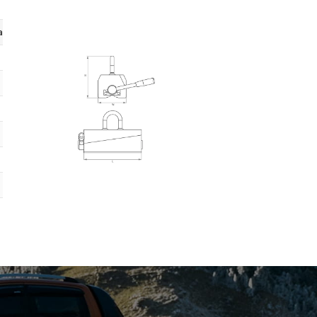
x. pracovní teplota
l
H
W
80 °C
93 mm
120 mm
60 mm
80 °C
152 mm
180 mm
100 mm
80 °C
246 mm
180 mm
120 mm
80 °C
306 mm
236 mm
146 mm
80 °C
374 mm
273 mm
165 mm
80 °C
478 mm
273 mm
165 mm