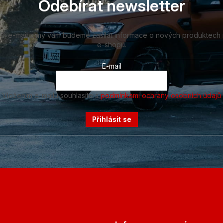
Odebírat newsletter
vůj e-mail a my vám budeme zasílat informace o nových produktech
e-shopu.
E-mail
Vložením e-mailu souhlasíte s
podmínkami ochrany osobních údajů
Přihlásit se