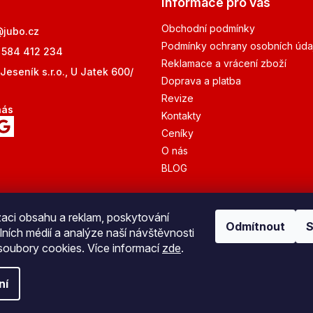
Informace pro vás
Obchodní podmínky
@
jubo.cz
Podmínky ochrany osobních úda
 584 412 234
Reklamace a vrácení zboží
Jeseník s.r.o., U Jatek 600/
Doprava a platba
Revize
nás
Kontakty
Ceníky
O nás
BLOG
zaci obsahu a reklam, poskytování
Odmítnout
S
lních médií a analýze naší návštěvnosti
Bezpečná platba
oubory cookies. Více informací
zde
.
ní
azena.
Upravit nastavení cookies