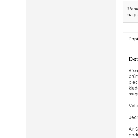
Břem
magn
Popi
Det
Břem
prům
plec
klad
magn
Výh
Jedn
Air 
pod