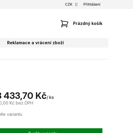
CZK
Přihlášení
NÁKUPNÍ
Prázdný košík
KOŠÍK
Reklamace a vrácení zboží
8 433,70 Kč
/ ks
0,00 Kč
bez DPH
lte variantu