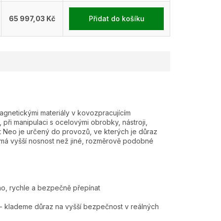
65 997,03 Kč
Přidat do košíku
agnetickými materiály v kovozpracujícím
 při manipulaci s ocelovými obrobky, nástroji,
t Neo je určený do provozů, ve kterých je důraz
á vyšší nosnost než jiné, rozměrově podobné
o, rychle a bezpečně přepínat
- klademe důraz na vyšší bezpečnost v reálných