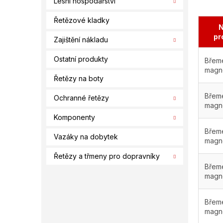
Lesní hospodářství
Řetězové kladky
N
pr
Zajištění nákladu
Ostatní produkty
Břem
magn
Řetězy na boty
Břem
Ochranné řetězy
magn
Komponenty
Břem
Vazáky na dobytek
magn
Řetězy a třmeny pro dopravníky
Břem
magn
Břem
magn