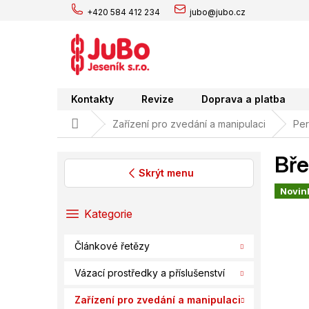
Přejít
+420 584 412 234
jubo@jubo.cz
na
obsah
Kontakty
Revize
Doprava a platba
Domů
Zařízení pro zvedání a manipulaci
Per
Bř
Skrýt menu
Novin
P
o
Přeskočit
Kategorie
s
kategorie
t
Článkové řetězy
r
a
Vázací prostředky a příslušenství
n
n
Zařízení pro zvedání a manipulaci