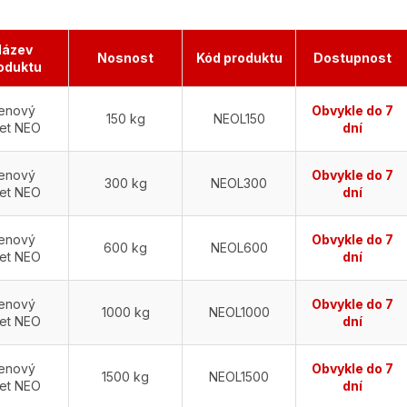
ázev
Nosnost
Kód produktu
Dostupnost
oduktu
enový
Obvykle do 7
150 kg
NEOL150
et NEO
dní
enový
Obvykle do 7
300 kg
NEOL300
et NEO
dní
enový
Obvykle do 7
600 kg
NEOL600
et NEO
dní
enový
Obvykle do 7
1000 kg
NEOL1000
et NEO
dní
enový
Obvykle do 7
1500 kg
NEOL1500
et NEO
dní