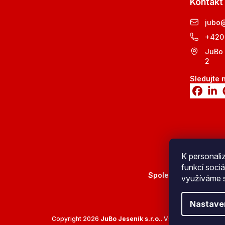
Kontakt
jubo
+420
JuBo 
2
Sledujte 
K personali
funkcí sociá
Spolehlivé doručení
využíváme s
Nastave
Copyright 2026
JuBo Jeseník s.r.o.
. Všechna práva vyhr