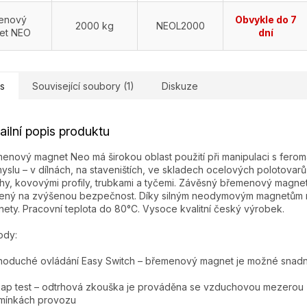
enový
Obvykle do 7
2000 kg
NEOL2000
et NEO
dní
s
Související soubory (1)
Diskuze
ailní popis produktu
enový magnet Neo má širokou oblast použití při manipulaci s ferom
yslu – v dílnách, na staveništích, ve skladech ocelových polotovarů,
hy, kovovými profily, trubkami a tyčemi. Závěsný břemenový magne
ený na zvýšenou bezpečnost. Díky silným neodymovým magnetům m
ety. Pracovní teplota do 80°C. Vysoce kvalitní český výrobek.
ody:
oduché ovládání Easy Switch – břemenový magnet je možné snadn
Gap test – odtrhová zkouška je prováděna se vzduchovou mezerou 
mínkách provozu