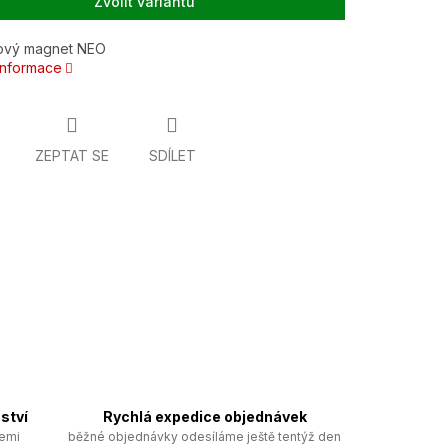
Zvolit variantu
ový magnet NEO
 informace
ZEPTAT SE
SDÍLET
ství
Rychlá expedice objednávek
zemi
běžné objednávky odesíláme ještě tentýž den