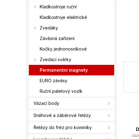
í
Kladkostroje ruční
p
a
Kladkostroje elektrické
n
Zvedáky
e
l
Závěsná zařízení
Kočky jednonosníkové
Zvedací svěrky
Permanentní magnety
EURO závěsy
Ruční paletový vozík
Vázací body
Sněhové a záběrové řetězy
Řetězy do fréz pro kominíky
D
záz