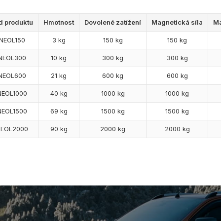
d produktu
Hmotnost
Dovolené zatížení
Magnetická síla
Ma
NEOL150
3 kg
150 kg
150 kg
NEOL300
10 kg
300 kg
300 kg
NEOL600
21 kg
600 kg
600 kg
NEOL1000
40 kg
1000 kg
1000 kg
NEOL1500
69 kg
1500 kg
1500 kg
EOL2000
90 kg
2000 kg
2000 kg