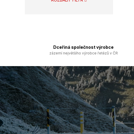
Dceřiná společnost výrobce
zázemí největšího výrobce řetězů v ČR
Z
á
p
a
t
í
Vložte s