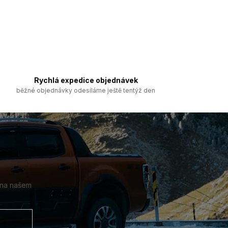
Rychlá expedice objednávek
běžné objednávky odesíláme ještě tentýž den
 na našem