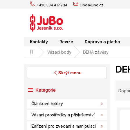
Přejít
+420 584 412 234
jubo@jubo.cz
na
obsah
Kontakty
Revize
Doprava a platba
Domů
Vázací body
DEHA závěsy
DE
Skrýt menu
P
Ř
o
a
Přeskočit
Kategorie
Dopo
s
kategorie
z
t
e
Článkové řetězy
r
V
n
a
ý
í
Vázací prostředky a příslušenství
n
p
p
n
Zařízení pro zvedání a manipulaci
i
r