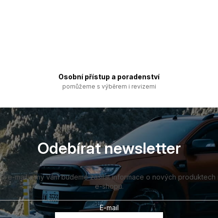
Osobní přístup a poradenství
pomůžeme s výběrem i revizemi
Odebírat newsletter
vůj e-mail a my vám budeme zasílat informace o nových produktech
e-shopu.
E-mail