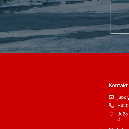
Kontakt
jubo
+420
JuBo 
2