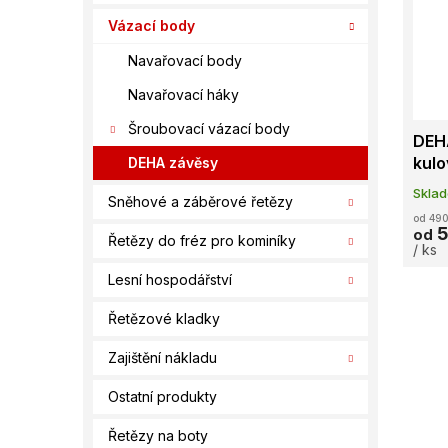
í
s
o
Vázací body
p
p
d
a
r
u
Navařovací body
n
o
k
e
Navařovací háky
d
t
l
u
ů
Šroubovací vázací body
DEHA
k
kulo
DEHA závěsy
t
ů
Skla
Sněhové a záběrové řetězy
od 490
5
od
Řetězy do fréz pro kominíky
/ ks
Lesní hospodářství
Řetězové kladky
Zajištění nákladu
Ostatní produkty
Řetězy na boty