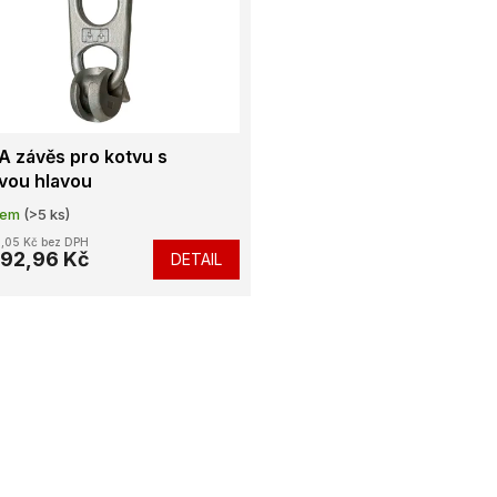
 závěs pro kotvu s
vou hlavou
dem
(>5 ks)
,05 Kč bez DPH
92,96 Kč
DETAIL
O
v
l
á
d
a
c
í