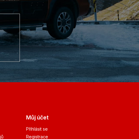
Můj účet
Přihlásit se
jů
Registrace