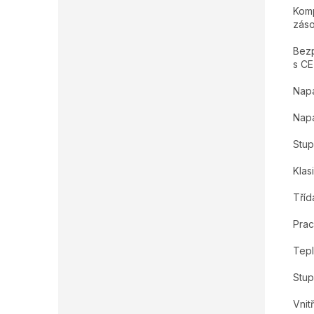
Komp
záso
Bezp
s CE
Napá
Napá
Stup
Klas
Tříd
Prac
Tepl
Stup
Vnit