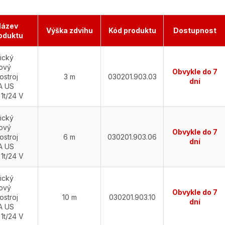
ázev
Výška zdvihu
Kód produktu
Dostupnost
oduktu
rický
ový
Obvykle do 7
ostroj
3 m
030201.903.03
dní
A US
1t/24 V
rický
ový
Obvykle do 7
ostroj
6 m
030201.903.06
dní
A US
1t/24 V
rický
ový
Obvykle do 7
ostroj
10 m
030201.903.10
dní
A US
1t/24 V