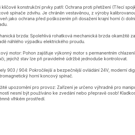
 klíčové konstrukční prvky patří: Ochrana proti přetížení (Třecí spoj
ové spínače zdvihu. Je chráněn vestavěnou, z výroby kalibrovanou k
veň jako ochrana před poškozením při dosažení krajní horní či dol
adu.
anická brzda: Spolehlivá rohatková mechanická brzda okamžitě zab
adě náhlého výpadku elektrického proudu.
kový motor: Pohon zajišťuje výkonný motor s permanentním chlazení
áči, jejichž stav lze při pravidelné údržbě jednoduše kontrolovat.
ly 903 / 904: Pokročilejší a bezpečnější ovládání 24V, moderní digit
tromagnetický horní koncový spínač.
žité upozornění pro provoz: Zařízení je určeno výhradně pro manip
ností nesmí být používáno ke zvedání nebo přepravě osob! Kladkost
émně vlhkém prostředí.