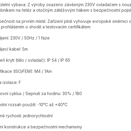
letní výbava: Z výroby osazeno závěsným 230V ovladačem s nouzo
bníkem na řetěz a otočným zátěžovým hákem s bezpečnostní pojis
ečnost na prvním místě: Zařízení plně vyhovuje evropské směrnici 
 prohlášením o shodě a testovacím certifikátem.
jení: 230V / 50Hz / 1 fáze
jecí kabel: 5m
eň krytí (tělo / ovladač): IP 54 / IP 65
ifikace (ISO/FEM): M4 / 1Am
a izolace: F
ovní cyklus / Sepnutí za hodinu: 30% / 180
otní rozsah použití: -10°C až +40°C
ně rychosti: jednorychlostní
řní konstrukce a bezpečnostní mechanismy