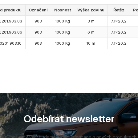
d produktu
Označení
Nosnost
Výška zdvihu
Řetěz
Po
0201.903.03
903
1000 Kg
3 m
7,1x20,2
0201.903.06
903
1000 Kg
6 m
7,1x20,2
0201.903.10
903
1000 Kg
10 m
7,1x20,2
Odebírat newsletter
vůj e-mail a my vám budeme zasílat informace o nových produktech