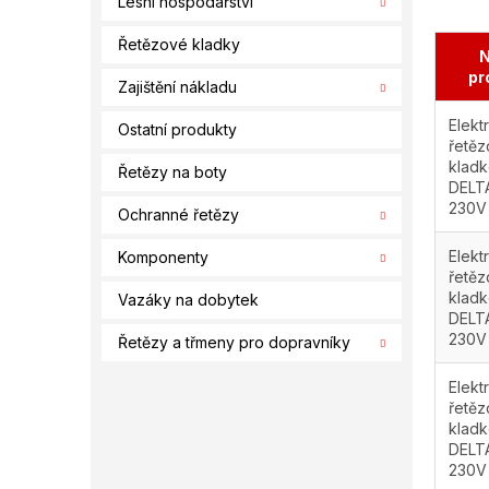
Lesní hospodářství
Řetězové kladky
N
pr
Zajištění nákladu
Elekt
Ostatní produkty
řetěz
kladk
Řetězy na boty
DELT
230V 
Ochranné řetězy
Elekt
Komponenty
řetěz
kladk
Vazáky na dobytek
DELT
230V 
Řetězy a třmeny pro dopravníky
Elekt
řetěz
kladk
DELT
230V 