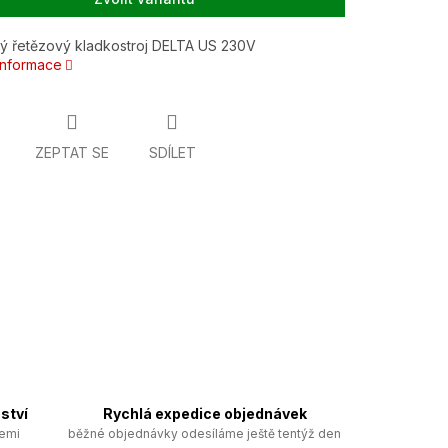
ký řetězový kladkostroj DELTA US 230V
 informace
ZEPTAT SE
SDÍLET
ství
Rychlá expedice objednávek
zemi
běžné objednávky odesíláme ještě tentýž den