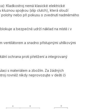
ka): Kladkostroj nemá klasické elektrické
luznou spojkou (slip clutch), která slouží
ní polohy nebo při pokusu o zvednutí nadměrného
lokuje a bezpečně udrží náklad na místě i v
m ventilátorem a snadno přístupnými uhlíkovými
ální ochrana proti přetížení a integrovaný
ulaci s materiálem a zbožím. Za žádných
roj rovněž nikdy neprovozujte v dešti či