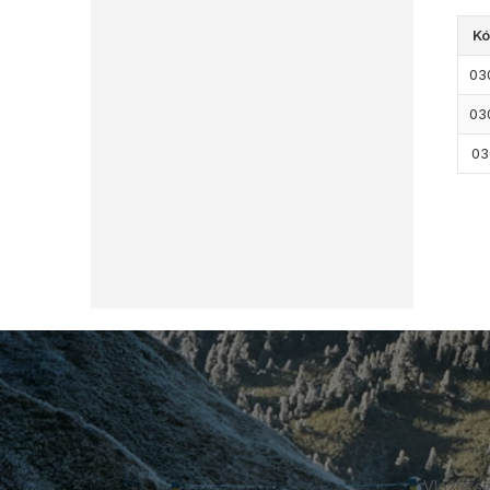
Kó
03
03
03
Z
á
p
a
t
í
Vložte s