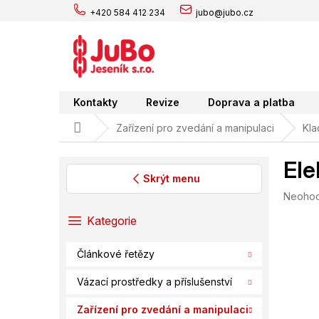
Přejít
+420 584 412 234
jubo@jubo.cz
na
obsah
Kontakty
Revize
Doprava a platba
Domů
Zařízení pro zvedání a manipulaci
Kla
Ele
Skrýt menu
Průměr
Neoho
P
hodnoc
o
Přeskočit
Kategorie
produk
s
kategorie
je
t
0,0
Článkové řetězy
r
z
a
5
Vázací prostředky a příslušenství
hvězdič
n
n
Zařízení pro zvedání a manipulaci