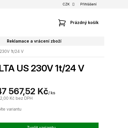
CZK
Přihlášení
NÁKUPNÍ
Prázdný košík
KOŠÍK
Reklamace a vrácení zboží
 230V 1t/24 V
ELTA US 230V 1t/24 V
47 567,52 Kč
/ ks
12,00 Kč
bez DPH
lte variantu
Zvolit variantu