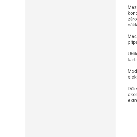
Mezi
konc
záro
nákl
Mech
příp
Uhlí
kart
Mode
elek
Důle
okol
extr