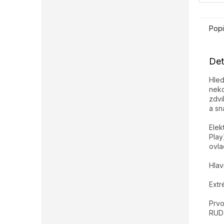
Popi
Det
Hled
neko
zdvi
a sn
Elek
Play
ovla
Hlav
Extr
Prvo
RUD 