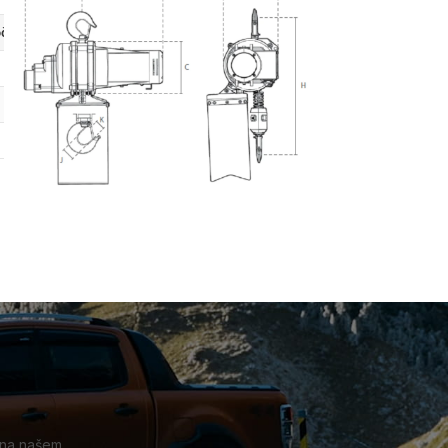
čet pramenů
Výkon
Rychlost zvedání
Napájení
Ovládání
1
2 kW
4 m/min
230 v
24 v
1
2 kW
4 m/min
230 v
24 v
1
2 kW
4 m/min
230 v
24 v
 na našem