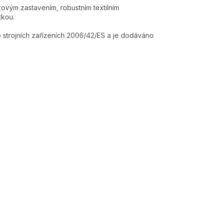
vým zastavením, robustním textilním
tkou.
o strojních zařízeních 2006/42/ES a je dodáváno