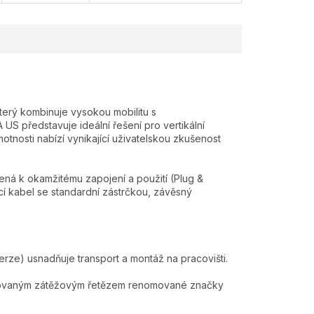
terý kombinuje vysokou mobilitu s
US představuje ideální řešení pro vertikální
otnosti nabízí vynikající uživatelskou zkušenost
ená k okamžitému zapojení a použití (Plug &
cí kabel se standardní zástrčkou, závěsný
erze) usnadňuje transport a montáž na pracovišti.
inkovaným zátěžovým řetězem renomované značky