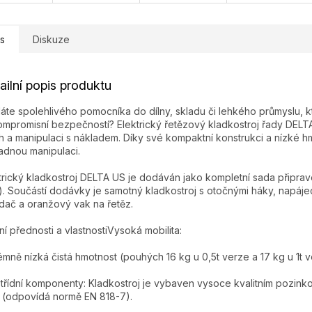
s
Diskuze
ailní popis produktu
áte spolehlivého pomocníka do dílny, skladu či lehkého průmyslu, k
mpromisní bezpečností? Elektrický řetězový kladkostroj řady DELTA 
h a manipulaci s nákladem. Díky své kompaktní konstrukci a nízké hm
adnou manipulaci.
trický kladkostroj DELTA US je dodáván jako kompletní sada připrav
). Součástí dodávky je samotný kladkostroj s otočnými háky, napáje
dač a oranžový vak na řetěz.
ní přednosti a vlastnostiVysoká mobilita:
émně nízká čistá hmotnost (pouhých 16 kg u 0,5t verze a 17 kg u 1t v
třídní komponenty: Kladkostroj je vybaven vysoce kvalitním poz
(odpovídá normě EN 818-7).