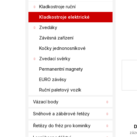
í
Kladkostroje ruční
p
a
Kladkostroje elektrické
n
Zvedáky
e
l
Závěsná zařízení
Kočky jednonosníkové
Zvedací svěrky
Permanentní magnety
EURO závěsy
Ruční paletový vozík
Vázací body
Sněhové a záběrové řetězy
Řetězy do fréz pro kominíky
D
záz