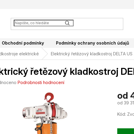
Obchodní podmínky
Podmínky ochrany osobních údajů
dkostroje elektrické
Elektrický řetězový kladkostroj DELTA US
ktrický řetězový kladkostroj D
né
dnoceno
Podrobnosti hodnocení
ení
od
tu
od
39 3
Měrná
Kód:
Zvo
cena:
ek.