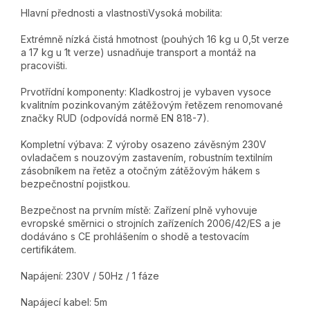
Hlavní přednosti a vlastnostiVysoká mobilita:
Extrémně nízká čistá hmotnost (pouhých 16 kg u 0,5t verze
a 17 kg u 1t verze) usnadňuje transport a montáž na
pracovišti.
Prvotřídní komponenty: Kladkostroj je vybaven vysoce
kvalitním pozinkovaným zátěžovým řetězem renomované
značky RUD (odpovídá normě EN 818-7).
Kompletní výbava: Z výroby osazeno závěsným 230V
ovladačem s nouzovým zastavením, robustním textilním
zásobníkem na řetěz a otočným zátěžovým hákem s
bezpečnostní pojistkou.
Bezpečnost na prvním místě: Zařízení plně vyhovuje
evropské směrnici o strojních zařízeních 2006/42/ES a je
dodáváno s CE prohlášením o shodě a testovacím
certifikátem.
Napájení: 230V / 50Hz / 1 fáze
Napájecí kabel: 5m