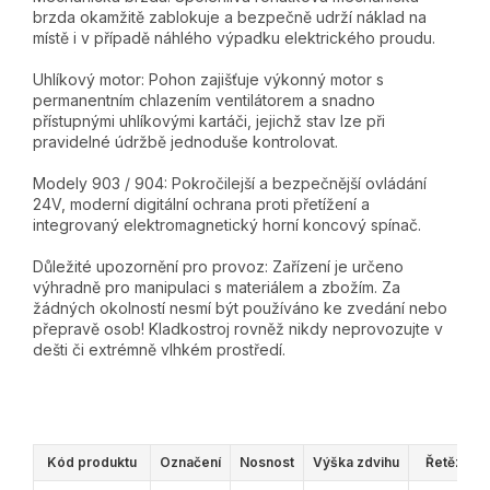
brzda okamžitě zablokuje a bezpečně udrží náklad na
místě i v případě náhlého výpadku elektrického proudu.
Uhlíkový motor: Pohon zajišťuje výkonný motor s
permanentním chlazením ventilátorem a snadno
přístupnými uhlíkovými kartáči, jejichž stav lze při
pravidelné údržbě jednoduše kontrolovat.
Modely 903 / 904: Pokročilejší a bezpečnější ovládání
24V, moderní digitální ochrana proti přetížení a
integrovaný elektromagnetický horní koncový spínač.
Důležité upozornění pro provoz: Zařízení je určeno
výhradně pro manipulaci s materiálem a zbožím. Za
žádných okolností nesmí být používáno ke zvedání nebo
přepravě osob! Kladkostroj rovněž nikdy neprovozujte v
dešti či extrémně vlhkém prostředí.
Kód produktu
Označení
Nosnost
Výška zdvihu
Řetěz