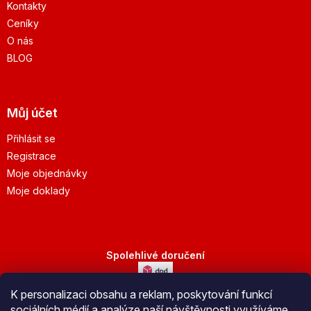
Kontakty
Ceníky
O nás
BLOG
Můj účet
Přihlásit se
Registrace
Moje objednávky
Moje doklady
Spolehlivé doručení
K personalizaci obsahu a reklam, poskytování funkcí
Bezpečná platba
sociálních médií a analýze naší návštěvnosti využíváme