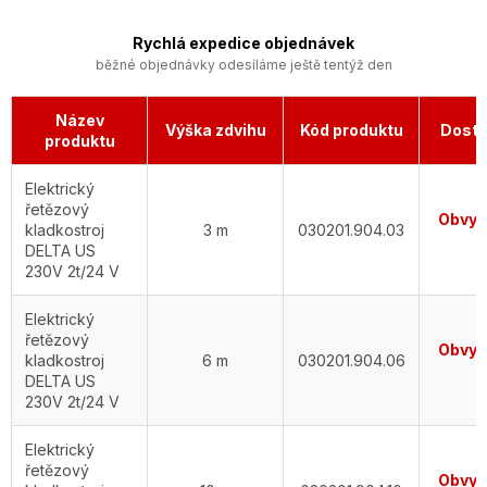
Rychlá expedice objednávek
běžné objednávky odesíláme ještě tentýž den
Název
Výška zdvihu
Kód produktu
Dostu
produktu
Elektrický
řetězový
Obvykl
kladkostroj
3 m
030201.904.03
d
DELTA US
230V 2t/24 V
Elektrický
řetězový
Obvykl
kladkostroj
6 m
030201.904.06
d
DELTA US
230V 2t/24 V
Elektrický
řetězový
Obvykl