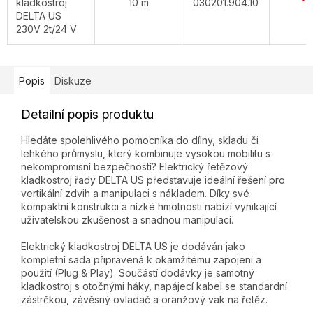
kladkostroj
10 m
030201.904.10
d
DELTA US
230V 2t/24 V
Popis
Diskuze
Detailní popis produktu
Hledáte spolehlivého pomocníka do dílny, skladu či
lehkého průmyslu, který kombinuje vysokou mobilitu s
nekompromisní bezpečností? Elektrický řetězový
kladkostroj řady DELTA US představuje ideální řešení pro
vertikální zdvih a manipulaci s nákladem. Díky své
kompaktní konstrukci a nízké hmotnosti nabízí vynikající
uživatelskou zkušenost a snadnou manipulaci.
Elektrický kladkostroj DELTA US je dodáván jako
kompletní sada připravená k okamžitému zapojení a
použití (Plug & Play). Součástí dodávky je samotný
kladkostroj s otočnými háky, napájecí kabel se standardní
zástrčkou, závěsný ovladač a oranžový vak na řetěz.