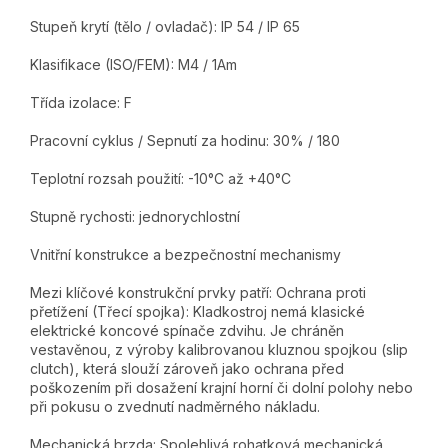
Stupeň krytí (tělo / ovladač): IP 54 / IP 65
Klasifikace (ISO/FEM): M4 / 1Am
Třída izolace: F
Pracovní cyklus / Sepnutí za hodinu: 30% / 180
Teplotní rozsah použití: -10°C až +40°C
Stupně rychosti: jednorychlostní
Vnitřní konstrukce a bezpečnostní mechanismy
Mezi klíčové konstrukční prvky patří: Ochrana proti
přetížení (Třecí spojka): Kladkostroj nemá klasické
elektrické koncové spínače zdvihu. Je chráněn
vestavěnou, z výroby kalibrovanou kluznou spojkou (slip
clutch), která slouží zároveň jako ochrana před
poškozením při dosažení krajní horní či dolní polohy nebo
při pokusu o zvednutí nadměrného nákladu.
Mechanická brzda: Spolehlivá rohatková mechanická