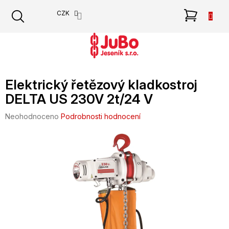
Přejít
NÁKU
CZK
na
obsah
KOŠÍK
Elektrický řetězový kladkostroj
DELTA US 230V 2t/24 V
Průměrné
Neohodnoceno
Podrobnosti hodnocení
hodnocení
produktu
je
0,0
z
5
hvězdiček.