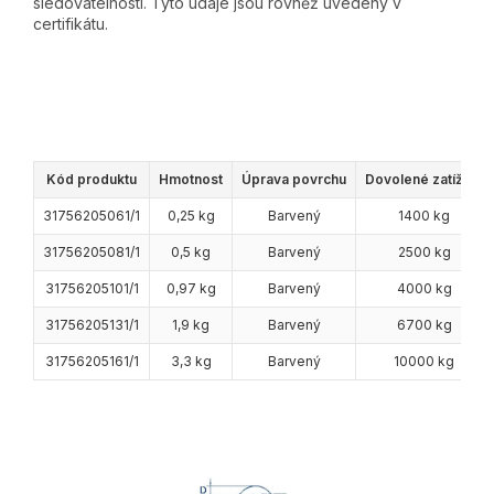
sledovatelnosti. Tyto údaje jsou rovněž uvedeny v
certifikátu.
Kód produktu
Hmotnost
Úprava povrchu
Dovolené zatížení
31756205061/1
0,25 kg
Barvený
1400 kg
31756205081/1
0,5 kg
Barvený
2500 kg
31756205101/1
0,97 kg
Barvený
4000 kg
31756205131/1
1,9 kg
Barvený
6700 kg
31756205161/1
3,3 kg
Barvený
10000 kg