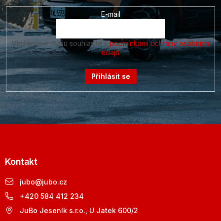
E-mail
Vložením e-mailu souhlasíte s
podmínkami ochrany osobních
údajů
Přihlásit se
Kontakt
jubo
@
jubo.cz
+420 584 412 234
JuBo Jeseník s.r.o., U Jatek 600/2