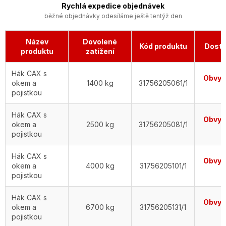
Rychlá expedice objednávek
běžné objednávky odesíláme ještě tentýž den
Název
Dovolené
Kód produktu
Dostu
produktu
zatížení
Hák CAX s
Obvykl
okem a
1400 kg
31756205061/1
d
pojistkou
Hák CAX s
Obvykl
okem a
2500 kg
31756205081/1
d
pojistkou
Hák CAX s
Obvykl
okem a
4000 kg
31756205101/1
d
pojistkou
Hák CAX s
Obvykl
okem a
6700 kg
31756205131/1
d
pojistkou