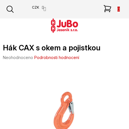
Přejít
NÁKU
CZK
na
obsah
KOŠÍK
Hák CAX s okem a pojistkou
Průměrné
Neohodnoceno
Podrobnosti hodnocení
hodnocení
produktu
je
0,0
z
5
hvězdiček.