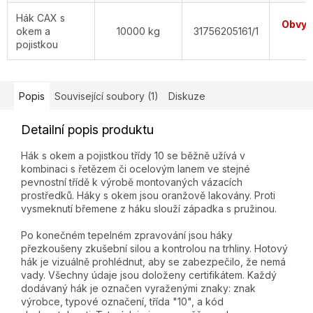
Hák CAX s
Obvykl
okem a
10000 kg
31756205161/1
d
pojistkou
Popis
Související soubory (1)
Diskuze
Detailní popis produktu
Hák s okem a pojistkou třídy 10 se běžně užívá v
kombinaci s řetězem či ocelovým lanem ve stejné
pevnostní třídě k výrobě montovaných vázacích
prostředků. Háky s okem jsou oranžově lakovány. Proti
vysmeknutí břemene z háku slouží západka s pružinou.
Po konečném tepelném zpravování jsou háky
přezkoušeny zkušební silou a kontrolou na trhliny. Hotový
hák je vizuálně prohlédnut, aby se zabezpečilo, že nemá
vady. Všechny údaje jsou doloženy certifikátem. Každý
dodávaný hák je označen vyraženými znaky: znak
výrobce, typové označení, třída "10", a kód