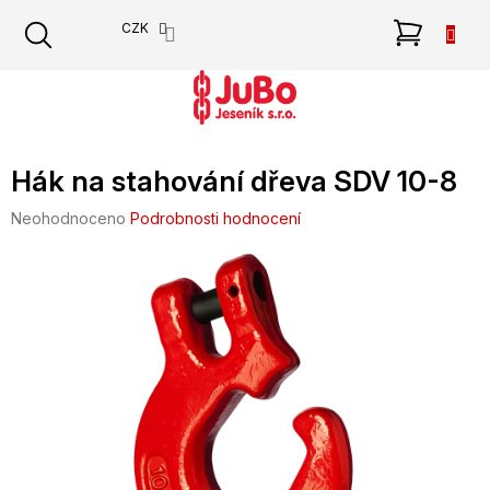
Přejít
NÁKU
CZK
na
obsah
KOŠÍK
Hák na stahování dřeva SDV 10-8
Průměrné
Neohodnoceno
Podrobnosti hodnocení
hodnocení
produktu
je
0,0
z
5
hvězdiček.