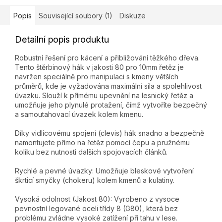
Popis
Související soubory (1)
Diskuze
Detailní popis produktu
Robustní řešení pro kácení a přibližování těžkého dřeva.
Tento štěrbinový hák v jakosti 80 pro 10mm řetěz je
navržen speciálně pro manipulaci s kmeny větších
průměrů, kde je vyžadována maximální síla a spolehlivost
úvazku. Slouží k přímému upevnění na lesnický řetěz a
umožňuje jeho plynulé protažení, čímž vytvoříte bezpečný
a samoutahovací úvazek kolem kmenu.
Díky vidlicovému spojení (clevis) hák snadno a bezpečně
namontujete přímo na řetěz pomocí čepu a pružnému
kolíku bez nutnosti dalších spojovacích článků.
Rychlé a pevné úvazky: Umožňuje bleskové vytvoření
škrticí smyčky (chokeru) kolem kmenů a kulatiny.
Vysoká odolnost (Jakost 80): Vyrobeno z vysoce
pevnostní legované oceli třídy 8 (G80), která bez
problému zvládne vysoké zatížení při tahu v lese.