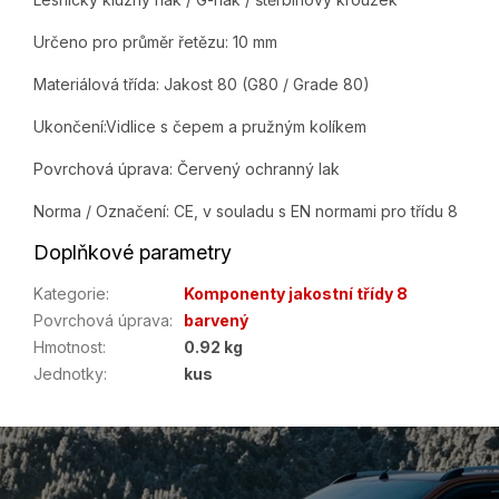
Určeno pro průměr řetězu: 10 mm
Materiálová třída: Jakost 80 (G80 / Grade 80)
Ukončení:Vidlice s čepem a pružným kolíkem
Povrchová úprava: Červený ochranný lak
Norma / Označení: CE, v souladu s EN normami pro třídu 8
Doplňkové parametry
Kategorie
:
Komponenty jakostní třídy 8
Povrchová úprava
:
barvený
Hmotnost
:
0.92 kg
Jednotky
:
kus
Z
á
p