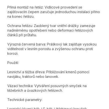
Přímá montáž na řetěz: Vidlicové provedení se
zajišťovacím čepem zaručuje jednoduchou instalaci přímo
na konec řetězu.
Ochrana řetězu: Zaoblený tvar vnitřní drážky zamezuje
nadměrnému opotřebení nebo deformaci řetězových
článků při průtahu.
Výrazná červená barva: Práškový lak zajišťuje vysokou
viditelnost v lesním porostu a zvýšenou ochranu proti
korozi.
Použití:
Lesnictví a těžba dřeva: Přibližování kmenů pomocí
navijáku, traktorů nebo lanovek.
Vázací technika: Vytváření posuvných smyček na
těžebních a úvazkových řetězech.
Technické parametry:
Lesnický kluzný hák / G-hák / štěrbinový kroužek