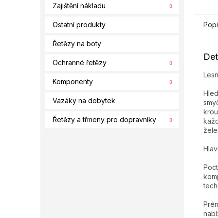
Zajištění nákladu
Popi
Ostatní produkty
Řetězy na boty
Det
Ochranné řetězy
Lesn
Komponenty
Hled
Vazáky na dobytek
smyč
krou
Řetězy a třmeny pro dopravníky
každ
žele
Hlav
Poct
komp
tech
Prém
nabí