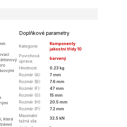
Doplňkové parametry
 mm
Komponenty
Kategorie
:
jakostní třídy 10
ovací
Povrchová
barvený
těrbinový
úprava
:
pro
Hmotnost
:
0.23 kg
pásovými
Rozměr (A)
:
7 mm
Rozměr (B)
:
7.6 mm
Rozměr (F)
:
47 mm
Rozměr (G)
:
15 mm
e
Rozměr (H)
:
20.5 mm
anými
Rozměr (P)
:
7.2 mm
Maximální
32.5 kN
, která
tažná síla
:
xtrémní