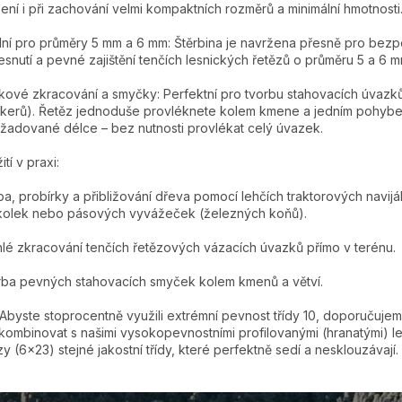
žení i při zachování velmi kompaktních rozměrů a minimální hmotnosti
lní pro průměry 5 mm a 6 mm: Štěrbina je navržena přesně pro bez
esnutí a pevné zajištění tenčích lesnických řetězů o průměru 5 a 6 m
kové zkracování a smyčky: Perfektní pro tvorbu stahovacích úvazk
kerů). Řetěz jednoduše provléknete kolem kmene a jedním pohybem
žadované délce – bez nutnosti provlékat celý úvazek.
tí v praxi:
a, probírky a přibližování dřeva pomocí lehčích traktorových navijá
kolek nebo pásových vyvážeček (železných koňů).
lé zkracování tenčích řetězových vázacích úvazků přímo v terénu.
ba pevných stahovacích smyček kolem kmenů a větví.
 Abyste stoprocentně využili extrémní pevnost třídy 10, doporučujem
kombinovat s našimi vysokopevnostními profilovanými (hranatými) l
zy (6x23) stejné jakostní třídy, které perfektně sedí a nesklouzávají.