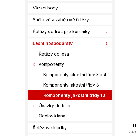
í
Vázací body
p
a
Sněhové a záběrové řetězy
n
e
Řetězy do fréz pro kominíky
l
Lesní hospodářství
Řetězy do lesa
Komponenty
Komponenty jakostní třídy 3 a 4
Komponenty jakostní třídy 8
Komponenty jakostní třídy 10
Úvazky do lesa
Ocelová lana
D
Řetězové kladky
záz