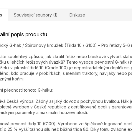
s
Související soubory (1)
Diskuze
ailní popis produktu
ický G-hák / Štěrbinový kroužek (Třída 10 / G100) – Pro řetězy 5–6
áte spolehlivý způsob, jak zkrátit řetěz nebo bleskově vytvořit stah
ku u lehčích řetězových úvazků? Tento vysoce pevnostní G-hák (š
žek) v jakostní třídě 10 (Grade 100) je nepostradatelným doplňkem 
ého, kdo pracuje v probírkách, s menšími traktory, navijáky nebo 
znými koňmi.
ní přednosti tohoto G-háku:
ivá česká výroba: Žádný asijský dovoz s pochybnou kvalitou. Hák j
letně vyroben v České republice z certifikované oceli s garantov
nickými parametry a maximální houževnatostí.
iová pevnost třídy 10 (G100): Vyrobeno ze špičkové legované oceli
zí o 25 % vyšší tažnou sílu než běžná třída 80. Díky tomu zvládne e