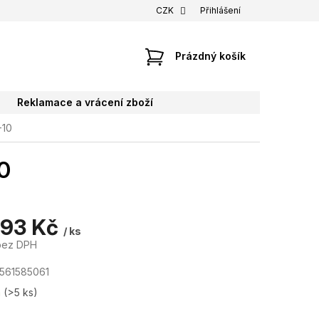
CZK
Přihlášení
NÁKUPNÍ
Prázdný košík
KOŠÍK
Reklamace a vrácení zboží
-10
0
,93 Kč
/ ks
bez DPH
561585061
m
(>5 ks)