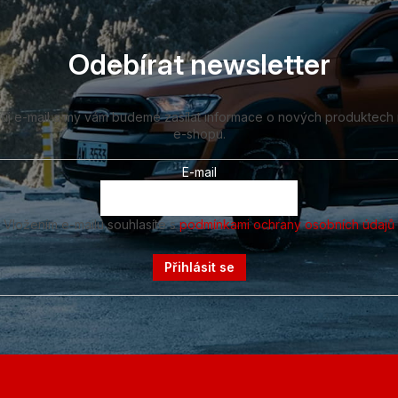
Odebírat newsletter
vůj e-mail a my vám budeme zasílat informace o nových produktech
e-shopu.
E-mail
Vložením e-mailu souhlasíte s
podmínkami ochrany osobních údajů
Přihlásit se