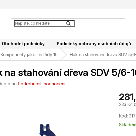
Obchodní podmínky
Podmínky ochrany osobních údajů
Komponenty jakostní třídy 10
Hák na stahování dřeva SDV 5/6
 na stahování dřeva SDV 5/6-1
né
dnoceno
Podrobnosti hodnocení
ení
281
tu
233 Kč 
Měrná
Kód:
317
cena:
ek.
Sklade