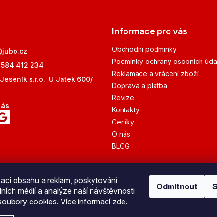
Informace pro vás
Obchodní podmínky
@
jubo.cz
Podmínky ochrany osobních úda
 584 412 234
Reklamace a vrácení zboží
Jeseník s.r.o., U Jatek 600/
Doprava a platba
Revize
nás
Kontakty
Ceníky
O nás
BLOG
zaci obsahu a reklam, poskytování
Odmítnout
S
lních médií a analýze naší návštěvnosti
Bezpečná platba
oubory cookies. Více informací
zde
.