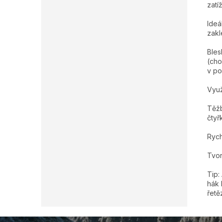
zatí
Ideá
zakl
Bles
(cho
v po
Využi
Těžb
čtyř
Rych
Tvor
Tip:
hák 
řetě
Z