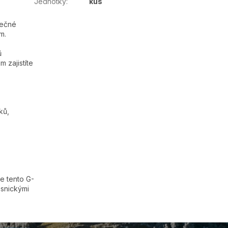
Jednotky
:
kus
.
pečné
m.
ů
 zajistíte
ků,
e tento G-
esnickými