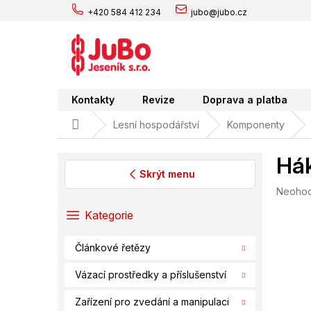
Přejít
+420 584 412 234
jubo@jubo.cz
na
obsah
Kontakty
Revize
Doprava a platba
Domů
Lesní hospodářství
Komponenty
Hák
Skrýt menu
Průměr
Neoho
P
hodnoc
o
Přeskočit
Kategorie
produk
s
kategorie
je
t
0,0
Článkové řetězy
r
z
a
5
Vázací prostředky a příslušenství
hvězdič
n
n
Zařízení pro zvedání a manipulaci