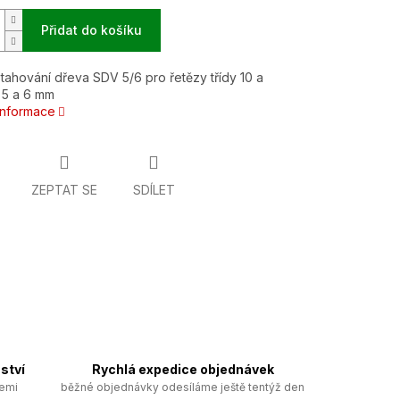
Přidat do košíku
tahování dřeva SDV 5/6 pro řetězy třídy 10 a
 5 a 6 mm
 informace
ZEPTAT SE
SDÍLET
ství
Rychlá expedice objednávek
zemi
běžné objednávky odesíláme ještě tentýž den