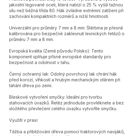
jakostní legované oceli, která nabízí o 25 % vyšší tažnou
sílu než běžná třída 80. Hák zvládne extrémní zatížení při
zachování kompaktních rozměrů a nižší hmotnosti.
Univerzální pro průměry 7 mm a 8 mm: Štěrbina je přesně
kalibrována pro bezpečné zaklesnutí lesnických řetězů o
průměru 7 mm a 8 mm.
Evropská kvalita (Země původu Polsko): Tento
komponent splňuje přísné evropské standardy pro
bezpečnost a odolnost v tahu.
Černý ochranný lak: Odolný povrchový lak chrání hák
před korozí, vlhkostí a hrubým mechanickým otěrem při
tahání dřeva po zemi.
Bleskové vytvoření smyčky: Ideální pro tvorbu
stahovacích úvazků. Řetěz jednoduše provléknete a bez
složitého převlečení celého úvazku vytvoříte smyčku.
Využití v praxi:
Těžba a přibližování dřeva pomocí traktorových navijáků,