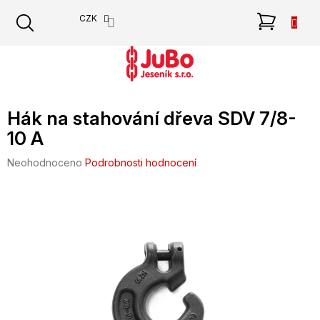
Přejít
NÁKU
CZK
na
obsah
KOŠÍK
Hák na stahování dřeva SDV 7/8-
10 A
Průměrné
Neohodnoceno
Podrobnosti hodnocení
hodnocení
produktu
je
0,0
z
5
hvězdiček.