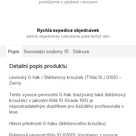
pomůžeme s výběrem i revizemi
Rychlá expedice objednávek
běžné objednávky odesíláme ještě tentýž den
Popis
Související soubory (1)
Diskuze
Detailní popis produktu
Lesnický G-hák / Štěrbinový kroužek (Třída 10 / G100) –
Černý
Tento vysoce pevnostní G-hák (nazývaný také štěrbinový
kroužek) v jakostní třídě 10 (Grade 100) je
nepostradatelným doplňkem pro každého profesionála v
lese.
Hlavní přednosti G-háku (štěrbinového kroužku):
Prémiová pevnost třídy 10 (G100): Vyrobeno z vysoce