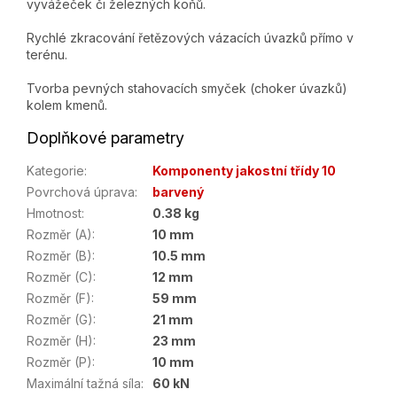
vyvážeček či železných koňů.
Rychlé zkracování řetězových vázacích úvazků přímo v
terénu.
Tvorba pevných stahovacích smyček (choker úvazků)
kolem kmenů.
Doplňkové parametry
Kategorie
:
Komponenty jakostní třídy 10
Povrchová úprava
:
barvený
Hmotnost
:
0.38 kg
Rozměr (A)
:
10 mm
Rozměr (B)
:
10.5 mm
Rozměr (C)
:
12 mm
Rozměr (F)
:
59 mm
Rozměr (G)
:
21 mm
Rozměr (H)
:
23 mm
Rozměr (P)
:
10 mm
Maximální tažná síla
:
60 kN