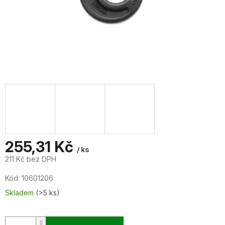
255,31 Kč
/ ks
211 Kč bez DPH
Měrná
Kód:
10601206
cena:
Skladem
(>5 ks)