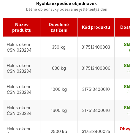
Rychlá expedice objednávek
běžné objednávky odesíláme ještě tentýž den
Název
Dovolené
Kód produktu
Dostu
produktu
zatížení
Hák s okem
Skl
350 kg
317513400003
ČSN 023234
(1
Hák s okem
Skl
630 kg
317513400006
ČSN 023234
(>5
Hák s okem
Skl
1000 kg
317513400010
ČSN 023234
(>5
Hák s okem
Skl
1600 kg
317513400016
ČSN 023234
(>5
Hák s okem
Obvykl
2500 kg
317513400025