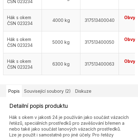
ČSN 023234
d
Hák s okem
Obvykl
4000 kg
317513400040
ČSN 023234
d
Hák s okem
Obvykl
5000 kg
317513400050
ČSN 023234
d
Hák s okem
Obvykl
6300 kg
317513400063
ČSN 023234
d
Popis
Související soubory (2)
Diskuze
Detailní popis produktu
Hák s okem v jakosti 24 je používán jako součást vázacích
řetězů, speciálních prostředků pro zavěšování břemen a
nebo také jako součást lanových vázacích prostředků.
Lze je použít i samostatně pro jiné účely. Pro řetězy