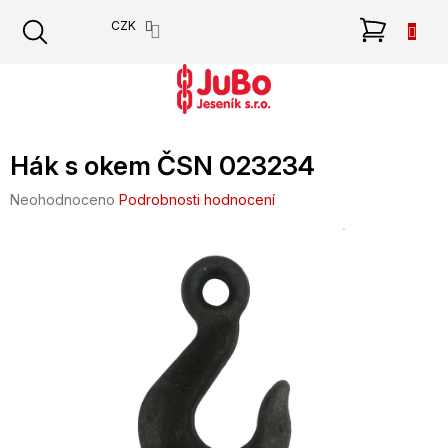
Přejít
NÁKU
CZK
na
obsah
KOŠÍK
Hák s okem ČSN 023234
Průměrné
Neohodnoceno
Podrobnosti hodnocení
hodnocení
produktu
je
0,0
z
5
hvězdiček.