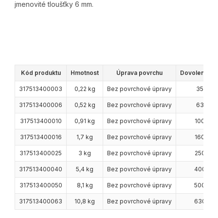
jmenovité tloušťky 6 mm.
Kód produktu
Hmotnost
Úprava povrchu
Dovolené zat
317513400003
0,22 kg
Bez povrchové úpravy
350 kg
317513400006
0,52 kg
Bez povrchové úpravy
630 kg
317513400010
0,91 kg
Bez povrchové úpravy
1000 kg
317513400016
1,7 kg
Bez povrchové úpravy
1600 kg
317513400025
3 kg
Bez povrchové úpravy
2500 kg
317513400040
5,4 kg
Bez povrchové úpravy
4000 k
317513400050
8,1 kg
Bez povrchové úpravy
5000 kg
317513400063
10,8 kg
Bez povrchové úpravy
6300 k