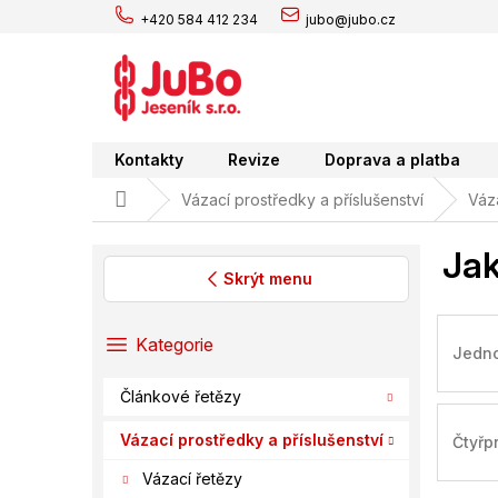
Přejít
+420 584 412 234
jubo@jubo.cz
na
obsah
Kontakty
Revize
Doprava a platba
Domů
Vázací prostředky a příslušenství
Váz
Jak
Skrýt menu
P
o
Přeskočit
Kategorie
Jedn
s
kategorie
t
Článkové řetězy
r
a
Vázací prostředky a příslušenství
Čtyř
n
Vázací řetězy
n