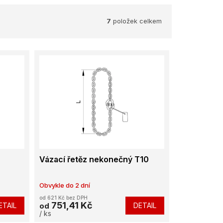
7
položek celkem
Vázací řetěz nekonečný T10
Obvykle do 2 dní
od 621 Kč bez DPH
751,41 Kč
ETAIL
DETAIL
od
/ ks