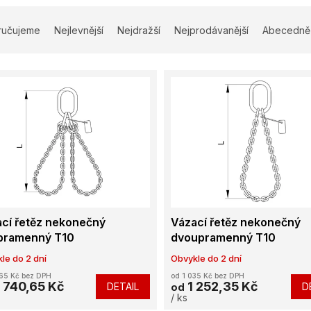
ručujeme
Nejlevnější
Nejdražší
Nejprodávanější
Abecedně
cí řetěz nekonečný
Vázací řetěz nekonečný
řpramenný T10
dvoupramenný T10
le do 2 dní
Obvykle do 2 dní
65 Kč bez DPH
od 1 035 Kč bez DPH
 740,65 Kč
1 252,35 Kč
DETAIL
D
od
/ ks