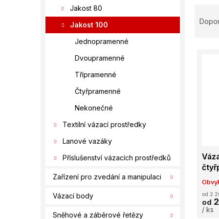
í
Ř
Jakost 80
p
a
Dopo
a
Jakost 100
z
n
e
Jednopramenné
e
V
n
l
Dvoupramenné
ý
í
p
p
Třípramenné
i
r
Čtyřpramenné
s
o
p
d
Nekonečné
r
u
Textilní vázací prostředky
o
k
d
t
Lanové vazáky
u
ů
Váza
k
Příslušenství vázacích prostředků
čty
t
Zařízení pro zvedání a manipulaci
ů
Obvyk
od 2 2
Vázací body
2
od
/ ks
Sněhové a záběrové řetězy