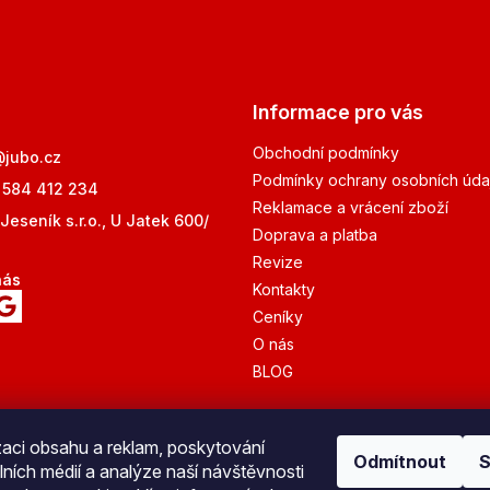
Informace pro vás
Obchodní podmínky
@
jubo.cz
Podmínky ochrany osobních úda
 584 412 234
Reklamace a vrácení zboží
Jeseník s.r.o., U Jatek 600/
Doprava a platba
Revize
nás
Kontakty
Ceníky
O nás
BLOG
zaci obsahu a reklam, poskytování
Odmítnout
S
lních médií a analýze naší návštěvnosti
Bezpečná platba