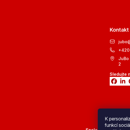
Kontakt
jubo
+420
JuBo 
2
Sledujte 
K personali
funkcí sociá
Spolehlivé doručení