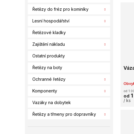
Řetězy do fréz pro kominíky
Lesní hospodářství
Řetězové kladky
Zajištění nákladu
Ostatní produkty
Řetězy na boty
Váza
Ochranné řetězy
Obvyk
Komponenty
od 1 0
1
od
/ ks
Vazáky na dobytek
Řetězy a třmeny pro dopravníky