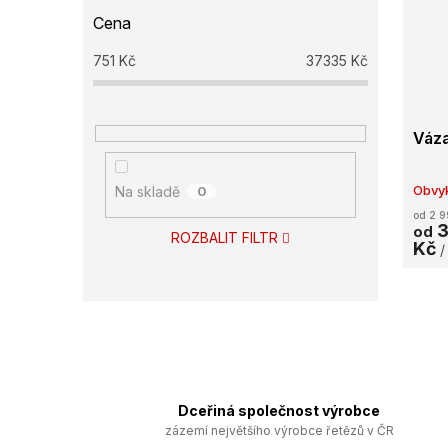
Cena
751
Kč
37335
Kč
Váza
Obvyk
Na skladě
0
od 2 9
3
od
ROZBALIT FILTR
Kč
/
Dceřiná společnost výrobce
zázemí největšího výrobce řetězů v ČR