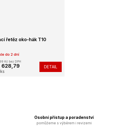
cí řetěz oko-hák T10
le do 2 dní
99 Kč bez DPH
 628,79
DETAIL
 ks
O
v
l
á
d
a
Osobní přístup a poradenství
c
í
pomůžeme s výběrem i revizemi