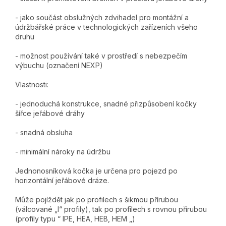
- jako součást obslužných zdvihadel pro montážní a
údržbářské práce v technologických zařízeních všeho
druhu
- možnost používání také v prostředí s nebezpečím
výbuchu (označení NEXP)
Vlastnosti:
- jednoduchá konstrukce, snadné přizpůsobení kočky
šířce jeřábové dráhy
- snadná obsluha
- minimální nároky na údržbu
Jednonosníková kočka je určena pro pojezd po
horizontální jeřábové dráze.
Může pojíždět jak po profilech s šikmou přírubou
(válcované „I“ profily), tak po profilech s rovnou přírubou
(profily typu “ IPE, HEA, HEB, HEM „)