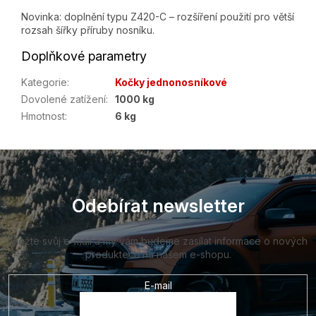
Novinka: doplnění typu Z420-C – rozšíření použití pro větší
rozsah šířky příruby nosníku.
Doplňkové parametry
Kategorie
:
Kočky jednonosníkové
Dovolené zatížení
:
1000 kg
Hmotnost
:
6 kg
Z
á
p
a
Odebírat newsletter
t
í
Vložte svůj e-mail a my vám budeme zasílat informace o nových
produktech na našem e-shopu.
E-mail