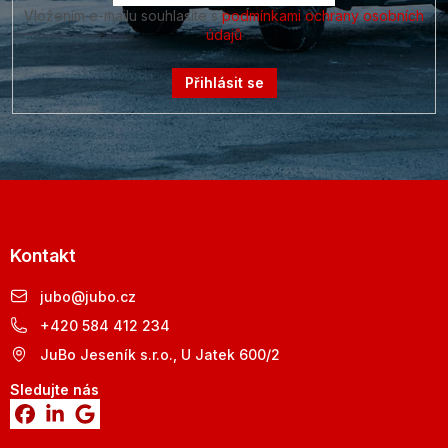
Vložením e-mailu souhlasíte s
podmínkami ochrany osobních
údajů
Přihlásit se
Kontakt
jubo
@
jubo.cz
+420 584 412 234
JuBo Jeseník s.r.o., U Jatek 600/2
Sledujte nás