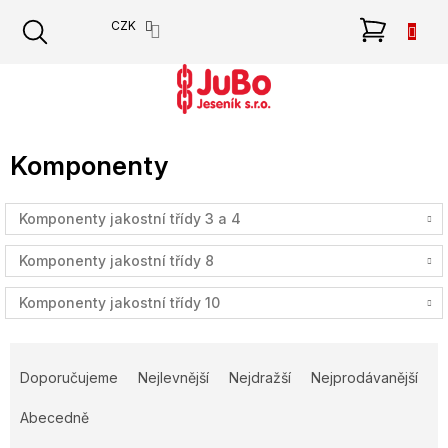
Přejít
NÁKU
CZK
na
obsah
KOŠÍK
Komponenty
Komponenty jakostní třídy 3 a 4
Komponenty jakostní třídy 8
Komponenty jakostní třídy 10
Ř
a
Doporučujeme
Nejlevnější
Nejdražší
Nejprodávanější
z
e
Abecedně
n