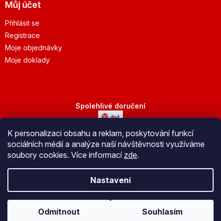
Můj účet
Přihlásit se
Registrace
Moje objednávky
Moje doklady
Spolehlivé doručení
K personalizaci obsahu a reklam, poskytování funkcí
Bezpečná platba
sociálních médií a analýze naší návštěvnosti využíváme
soubory cookies. Více informací
zde
.
Nastavení
Vytvořil Shoptet
Odmítnout
Souhlasím
Copyright 2026
JuBo Jeseník s.r.o.
. Všechna práva vyhrazena.