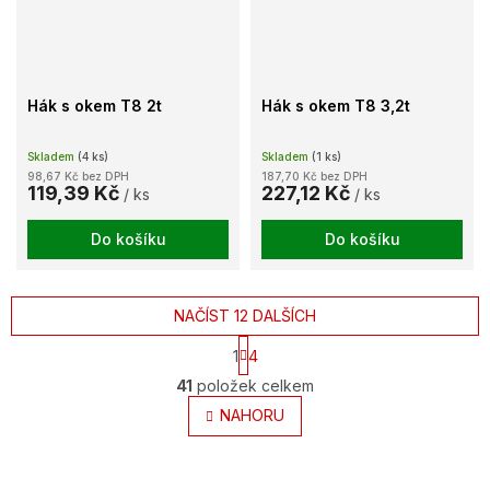
Hák s okem T8 2t
Hák s okem T8 3,2t
Skladem
(4 ks)
Skladem
(1 ks)
98,67 Kč bez DPH
187,70 Kč bez DPH
119,39 Kč
227,12 Kč
/ ks
/ ks
Do košíku
Do košíku
NAČÍST 12 DALŠÍCH
S
1
4
t
O
r
41
položek celkem
v
á
l
NAHORU
n
k
á
o
d
v
a