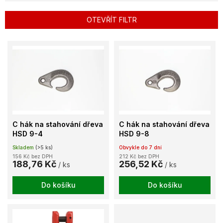
í
p
OTEVŘÍT FILTR
r
o
V
d
ý
u
p
k
i
t
s
ů
p
r
o
C hák na stahování dřeva
C hák na stahování dřeva
d
HSD 9-4
HSD 9-8
u
Skladem
(>5 ks)
Obvykle do 7 dní
k
156 Kč bez DPH
212 Kč bez DPH
t
188,76 Kč
256,52 Kč
/ ks
/ ks
ů
Do košíku
Do košíku