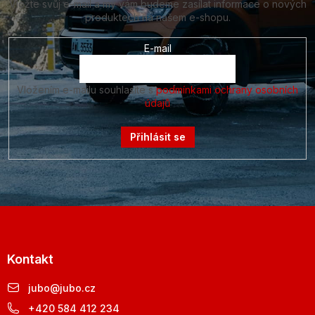
Vložte svůj e-mail a my vám budeme zasílat informace o nových
produktech na našem e-shopu.
E-mail
Vložením e-mailu souhlasíte s
podmínkami ochrany osobních
údajů
Přihlásit se
Kontakt
jubo
@
jubo.cz
+420 584 412 234