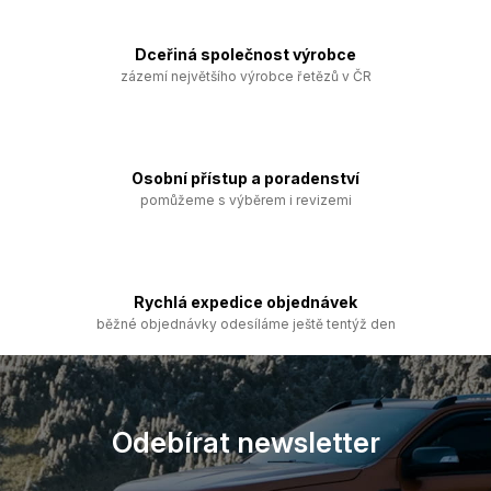
á
c
n
í
í
p
Dceřiná společnost výrobce
r
zázemí největšího výrobce řetězů v ČR
v
k
y
v
ý
Osobní přístup a poradenství
p
pomůžeme s výběrem i revizemi
i
s
u
Rychlá expedice objednávek
běžné objednávky odesíláme ještě tentýž den
Z
á
p
a
Odebírat newsletter
t
í