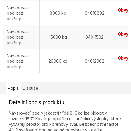
Navařovací
Obvykl
bod bez
8000 kg
04010802
d
pružiny
Navařovací
Obvykl
bod bez
15000 kg
04011502
d
pružiny
Navařovací
Obvykl
bod bez
20000 kg
04012002
d
pružiny
Popis
Diskuze
Detailní popis produktu
Navařovací bod v jakostní třídě 8. Oko lze sklopit v
rozmezí 180°. Kozlík je opatřen distančními výstupky, které
vytvářejí prostor pro kořenový svár. Bezpečnostní faktor
4:1. Navařovací bod se volně pohybuje v kozlíku.