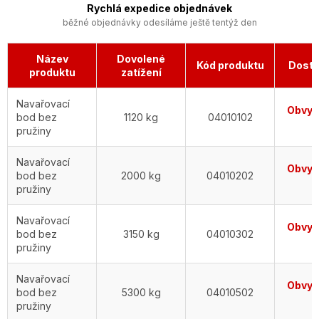
Rychlá expedice objednávek
běžné objednávky odesíláme ještě tentýž den
Název
Dovolené
Kód produktu
Dostu
produktu
zatížení
Navařovací
Obvykl
bod bez
1120 kg
04010102
d
pružiny
Navařovací
Obvykl
bod bez
2000 kg
04010202
d
pružiny
Navařovací
Obvykl
bod bez
3150 kg
04010302
d
pružiny
Navařovací
Obvykl
bod bez
5300 kg
04010502
d
pružiny