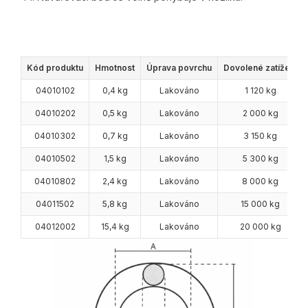
Kód produktu
Hmotnost
Úprava povrchu
Dovolené zatížení
04010102
0,4 kg
Lakováno
1 120 kg
04010202
0,5 kg
Lakováno
2 000 kg
04010302
0,7 kg
Lakováno
3 150 kg
04010502
1,5 kg
Lakováno
5 300 kg
04010802
2,4 kg
Lakováno
8 000 kg
04011502
5,8 kg
Lakováno
15 000 kg
04012002
15,4 kg
Lakováno
20 000 kg