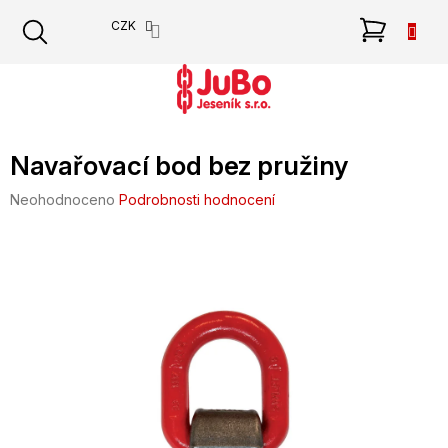
Přejít
NÁKU
CZK
na
obsah
KOŠÍK
Navařovací bod bez pružiny
Průměrné
Neohodnoceno
Podrobnosti hodnocení
hodnocení
produktu
je
0,0
z
5
hvězdiček.