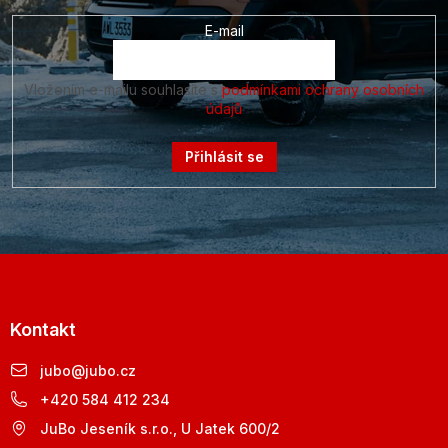
E-mail
Vložením e-mailu souhlasíte s
podmínkami ochrany osobních
údajů
Přihlásit se
Kontakt
jubo
@
jubo.cz
+420 584 412 234
JuBo Jeseník s.r.o., U Jatek 600/2