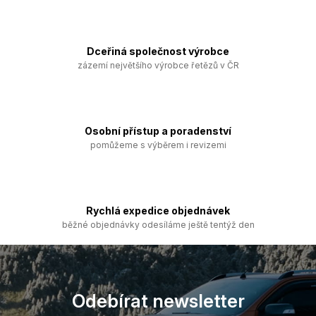
v
a
á
c
n
í
í
p
Dceřiná společnost výrobce
r
zázemí největšího výrobce řetězů v ČR
v
k
y
v
ý
Osobní přístup a poradenství
p
pomůžeme s výběrem i revizemi
i
s
u
Rychlá expedice objednávek
běžné objednávky odesíláme ještě tentýž den
Z
á
p
a
Odebírat newsletter
t