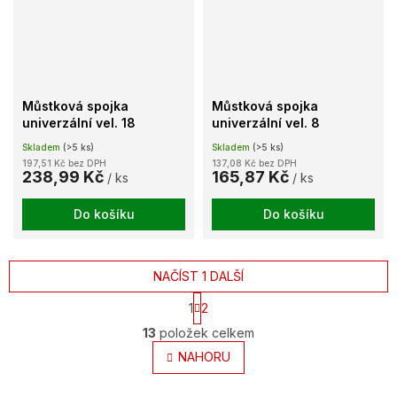
Můstková spojka
Můstková spojka
univerzální vel. 18
univerzální vel. 8
Skladem
(>5 ks)
Skladem
(>5 ks)
197,51 Kč bez DPH
137,08 Kč bez DPH
238,99 Kč
165,87 Kč
/ ks
/ ks
Do košíku
Do košíku
NAČÍST 1 DALŠÍ
S
1
2
t
O
r
13
položek celkem
v
á
l
NAHORU
n
k
á
o
d