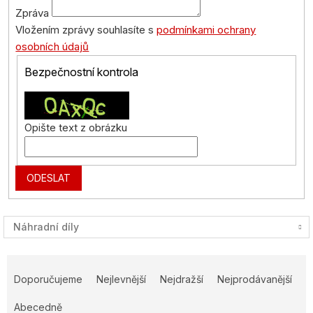
Zpráva
Vložením zprávy souhlasíte s
podmínkami ochrany
osobních údajů
Bezpečnostní kontrola
Opište text z obrázku
Náhradní díly
Ř
a
Doporučujeme
Nejlevnější
Nejdražší
Nejprodávanější
z
e
Abecedně