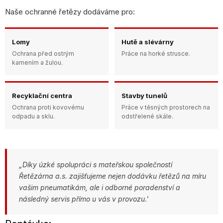
Naše ochranné řetězy dodáváme pro:
Lomy
Hutě a slévárny
Ochrana před ostrým
Práce na horké strusce.
kamením a žulou.
Recyklační centra
Stavby tunelů
Ochrana proti kovovému
Práce v těsných prostorech na
odpadu a sklu.
odstřelené skále.
„Díky úzké spolupráci s mateřskou společností
Řetězárna a.s. zajišťujeme nejen dodávku řetězů na míru
vašim pneumatikám, ale i odborné poradenství a
následný servis přímo u vás v provozu.'