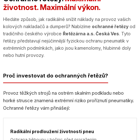
životnost. Maximální výkon.
Hledáte způsob, jak radikálně snížit náklady na provoz vašich
kolových nakladačů a dumperů? Nabízíme
ochranné řetězy
od
tradičního českého výrobce
Řetězárna a.s. Česká Ves
. Tyto
řetězy představují nejúčinnější fyzickou ochranu pneumatik v
extrémních podmínkách, jako jsou kamenolomy, hlubinné doly
nebo hutní provozy.
Proč investovat do ochranných řetězů?
Provoz těžkých strojů na ostrém skalním podkladu nebo
horké strusce znamená extrémní riziko proříznutí pneumatiky.
Ochranné řetězy vám přinášejí:
Radikální prodloužení životnosti pneu
Ochrana běhounu i bočnic před proražením.