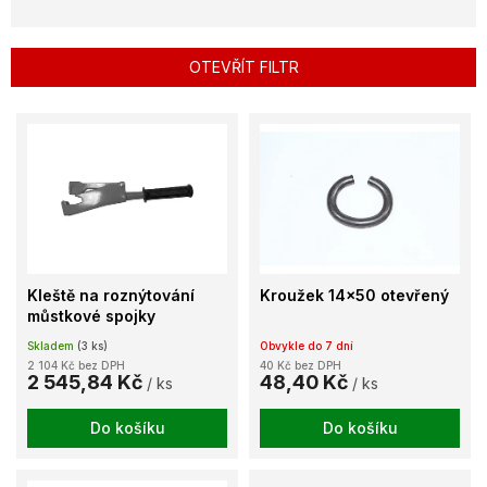
n
í
p
OTEVŘÍT FILTR
r
o
V
d
ý
u
p
k
i
t
s
ů
p
r
o
Kleště na roznýtování
Kroužek 14x50 otevřený
d
můstkové spojky
u
Skladem
(3 ks)
Obvykle do 7 dní
k
2 104 Kč bez DPH
40 Kč bez DPH
t
2 545,84 Kč
48,40 Kč
/ ks
/ ks
ů
Do košíku
Do košíku