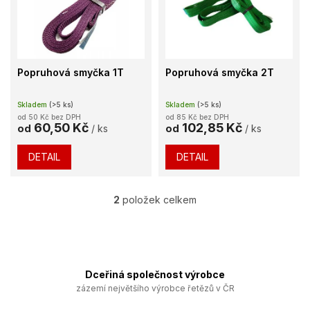
k
i
t
s
ů
p
r
o
Popruhová smyčka 1T
Popruhová smyčka 2T
d
u
Skladem
(>5 ks)
Skladem
(>5 ks)
k
od 50 Kč bez DPH
od 85 Kč bez DPH
t
60,50 Kč
102,85 Kč
od
/ ks
od
/ ks
ů
DETAIL
DETAIL
2
položek celkem
O
v
l
á
d
a
Dceřiná společnost výrobce
c
zázemí největšího výrobce řetězů v ČR
í