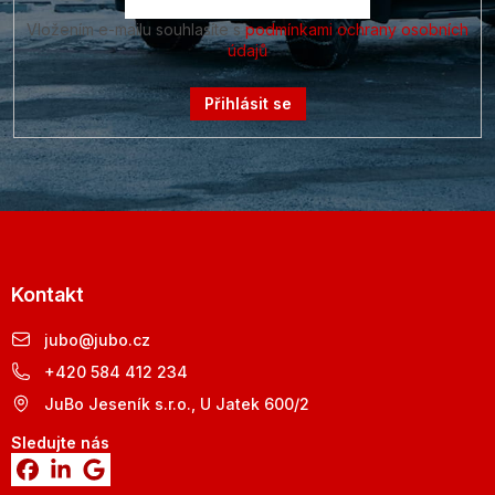
Vložením e-mailu souhlasíte s
podmínkami ochrany osobních
údajů
Přihlásit se
Kontakt
jubo
@
jubo.cz
+420 584 412 234
JuBo Jeseník s.r.o., U Jatek 600/2
Sledujte nás