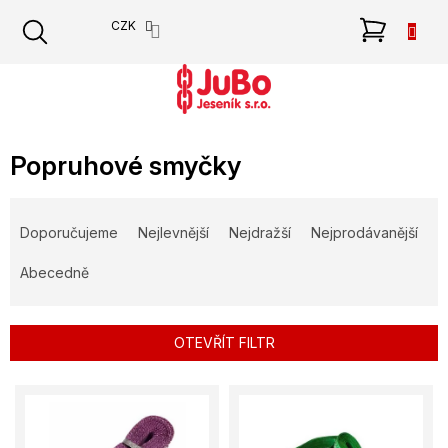
Přejít
NÁKU
CZK
na
obsah
KOŠÍK
Popruhové smyčky
Ř
a
Doporučujeme
Nejlevnější
Nejdražší
Nejprodávanější
z
e
Abecedně
n
í
p
OTEVŘÍT FILTR
r
o
V
d
ý
u
p