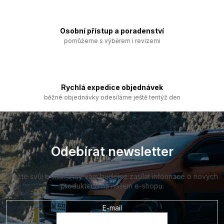
p
r
v
k
Osobní přístup a poradenství
y
pomůžeme s výběrem i revizemi
v
ý
p
i
s
Rychlá expedice objednávek
u
běžné objednávky odesíláme ještě tentýž den
Z
á
p
a
Odebírat newsletter
t
í
Vložte svůj e-mail a my vám budeme zasílat informace o nových
produktech na našem e-shopu.
E-mail