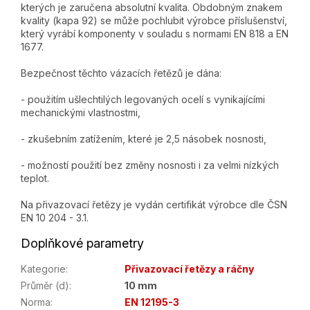
kterých je zaručena absolutní kvalita. Obdobným znakem
kvality (kapa 92) se může pochlubit výrobce příslušenství,
který vyrábí komponenty v souladu s normami EN 818 a EN
1677.
Bezpečnost těchto vázacích řetězů je dána:
- použitím ušlechtilých legovaných ocelí s vynikajícími
mechanickými vlastnostmi,
- zkušebním zatížením, které je 2,5 násobek nosnosti,
- možností použití bez změny nosnosti i za velmi nízkých
teplot.
Na přivazovací řetězy je vydán certifikát výrobce dle ČSN
EN 10 204 - 3.1.
Doplňkové parametry
Kategorie
:
Přivazovací řetězy a ráčny
Průměr (d)
:
10 mm
Norma
:
EN 12195-3