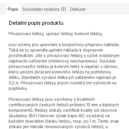
Popis
Související soubory (2)
Diskuze
Detailní popis produktu
Přivazovací řetězy, upínací řetězy, kotevní řetězy,
jsou určeny pro upevnění a bezpečnou přepravu nákladu.
Týká se to zpravidla upínání nákladu k dopravním
prostředkům. Jde o přivazovací řetězy s ručně ovládaným
napínacím zařízením (vřetenový mechanismus). Součástí
přivazovacího řetězu je kotevní řetěz a napínač s ráčnou,
který umožní zkrácení kotevního řetězu na potřebnou
délku. Standartní výrobní délka při zatíženém napínači je
3,5 m. Přivazovací řetězy jiných rozměrů lze vyhotovit na
poptávku.
Přivazovací řetězy jsou vyrobeny z kvalitních
certifikovaných českých řetězů průměru 10 mm a italských
komponentů. Řetězy získaly certifikát kvality od oborové
zkušebny (BG) Hanover (znak kapa 45) vyražený na
každém dvacátém článku řetězu, resp. po 1 m. Tento znak
získalo jen několik renomovaných výrobců řetězů, u