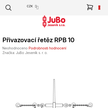
Přejít
NÁKU
CZK
na
obsah
KOŠÍK
Přivazovací řetěz RPB 10
Průměrné
Neohodnoceno
Podrobnosti hodnocení
hodnocení
Značka:
JuBo Jeseník s. r. o.
produktu
je
0,0
z
5
hvězdiček.