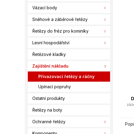
í
Vázací body
p
a
Sněhové a záběrové řetězy
n
e
Řetězy do fréz pro kominíky
l
Lesní hospodářství
Řetězové kladky
Zajištění nákladu
Přivazovací řetězy a ráčny
Upínací popruhy
Ostatní produkty
D
záz
Řetězy na boty
Ochranné řetězy
Popi
Komponenty