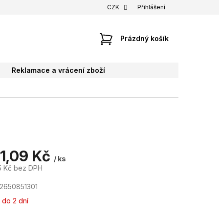
CZK
Přihlášení
NÁKUPNÍ
Prázdný košík
KOŠÍK
Reklamace a vrácení zboží
21,09 Kč
/ ks
5 Kč bez DPH
2650851301
 do 2 dní