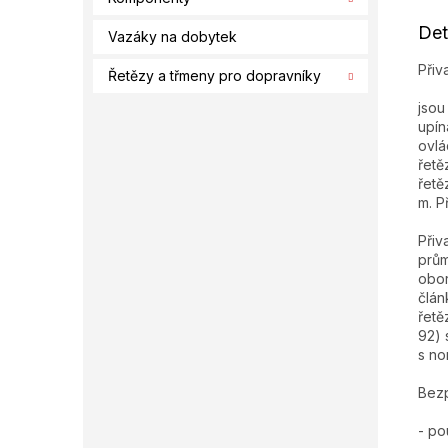
Det
Vazáky na dobytek
Přiv
Řetězy a třmeny pro dopravníky
jsou
upín
ovlá
řetě
řetě
m. P
Přiv
prům
obor
člán
řetě
92) 
s no
Bezp
- po