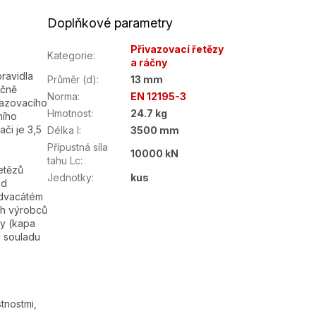
Doplňkové parametry
Přivazovací řetězy
Kategorie
:
a ráčny
ravidla
Průměr (d)
:
13 mm
učně
Norma
:
EN 12195-3
vazovacího
Hmotnost
:
24.7 kg
ního
či je 3,5
Délka l
:
3500 mm
Přípustná síla
10000 kN
tahu Lc
:
etězů
Jednotky
:
kus
od
 dvacátém
ch výrobců
ty (kapa
v souladu
tnostmi,