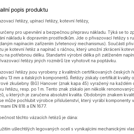
ailní popis produktu
azovací řetězy, upínací řetězy, kotevní řetězy,
 určeny pro upevnění a bezpečnou přepravu nákladu. Týká se to zp
ání nákladu k dopravním prostředkům. Jde o přivazovací řetězy s r
daným napínacím zařízením (vřetenový mechanismus). Součástí při
zu je kotevní řetěz a napínač s ráčnou, který umožní zkrácení kotev
zu na potřebnou délku. Standartní výrobní délka při zatíženém napína
řivazovací řetězy jiných rozměrů lze vyhotovit na poptávku.
azovací řetězy jsou vyrobeny z kvalitních certifikovaných českých ř
ěru 13 mm a italských komponentů. Řetězy získaly certifikát kvality 
ové zkušebny (BG) Hanover (znak kapa 45) vyražený na každém
ku řetězu, resp. po 1 m. Tento znak získalo jen několik renomovaný
zů, u kterých je zaručena absolutní kvalita. Obdobným znakem kvali
se může pochlubit výrobce příslušenství, který vyrábí komponenty 
rmami EN 818 a EN 1677.
ečnost těchto vázacích řetězů je dána:
užitím ušlechtilých legovaných ocelí s vynikajícími mechanickými vlas