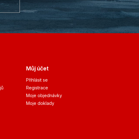
Můj účet
Přihlásit se
jů
Registrace
Moje objednávky
Moje doklady