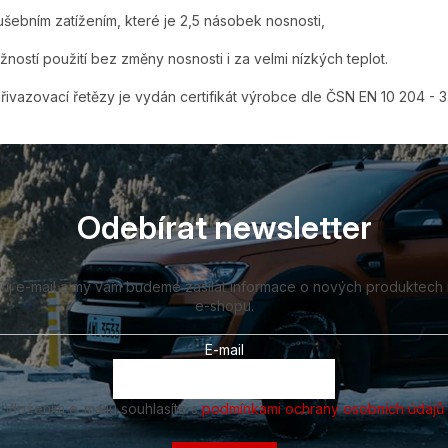
ušebním zatížením, které je 2,5 násobek nosnosti,
žností použití bez změny nosnosti i za velmi nízkých teplot.
řivazovací řetězy je vydán certifikát výrobce dle ČSN EN 10 204 - 3.
Odebírat newsletter
vůj e-mail a my vám budeme zasílat informace o nových produktech
e-shopu.
E-mail
Vložením e-mailu souhlasíte s
podmínkami ochrany osobních údajů