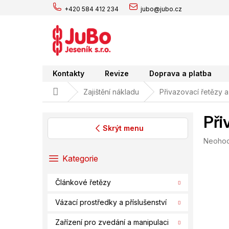
Přejít
+420 584 412 234
jubo@jubo.cz
na
obsah
Kontakty
Revize
Doprava a platba
Domů
Zajištění nákladu
Přivazovací řetězy a
Při
Skrýt menu
Průměr
Neoho
P
hodnoc
o
Přeskočit
Kategorie
produk
s
kategorie
je
t
0,0
Článkové řetězy
r
z
a
5
Vázací prostředky a příslušenství
hvězdič
n
n
Zařízení pro zvedání a manipulaci