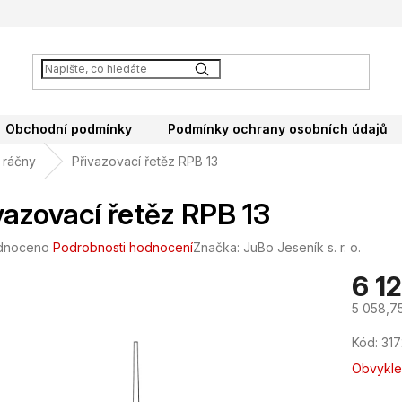
Obchodní podmínky
Podmínky ochrany osobních údajů
 ráčny
Přivazovací řetěz RPB 13
vazovací řetěz RPB 13
né
dnoceno
Podrobnosti hodnocení
Značka:
JuBo Jeseník s. r. o.
ení
6 1
tu
5 058,7
Měrná
Kód:
317
cena:
ek.
Obvykle