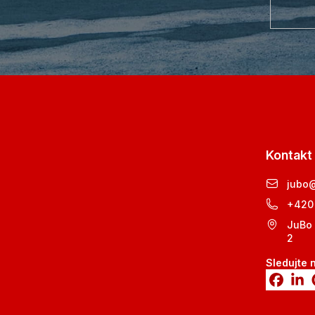
Kontakt
jubo
+420
JuBo 
2
Sledujte 