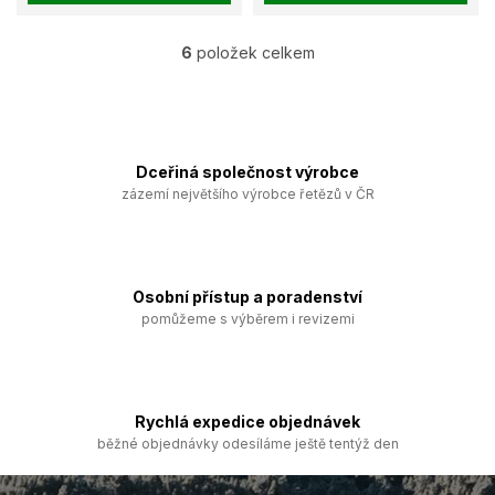
6
položek celkem
O
v
l
á
d
a
Dceřiná společnost výrobce
c
zázemí největšího výrobce řetězů v ČR
í
p
r
v
k
Osobní přístup a poradenství
y
pomůžeme s výběrem i revizemi
v
ý
p
i
s
Rychlá expedice objednávek
u
běžné objednávky odesíláme ještě tentýž den
Z