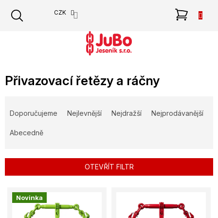
Přejít
NÁKU
CZK
na
obsah
KOŠÍK
Přivazovací řetězy a ráčny
Ř
a
Doporučujeme
Nejlevnější
Nejdražší
Nejprodávanější
z
e
Abecedně
n
í
p
OTEVŘÍT FILTR
r
o
V
d
Novinka
ý
u
p