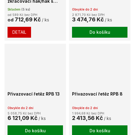
zkracovací hák/hák s
pojistkou
Skladem
(5 ks)
Obvykle do 2 dní
od 589 Kč bez DPH
2 871,70 Kč bez DPH
712,69 Kč
3 474,76 Kč
od
/ ks
/ ks
DETAIL
Do košíku
Přivazovací řetěz RPB 13
Přivazovací řetěz RPB 8
Obvykle do 2 dní
Obvykle do 2 dní
5 058,75 Kč bez DPH
1 994,68 Kč bez DPH
6 121,09 Kč
2 413,56 Kč
/ ks
/ ks
Do košíku
Do košíku