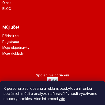
O nás
BLOG
Můj účet
Přihlásit se
Registrace
Moje objednávky
Moje doklady
Spolehlivé doručení
K personalizaci obsahu a reklam, poskytování funkcí
Bezpečná platba
sociálních médií a analýze naší návštěvnosti využíváme
soubory cookies. Více informací
zde
.