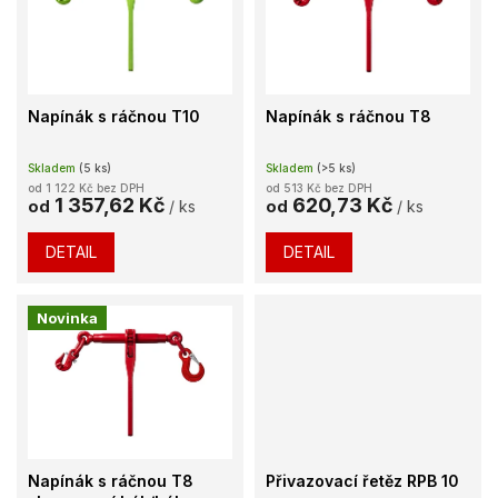
k
i
t
s
ů
p
r
o
Napínák s ráčnou T10
Napínák s ráčnou T8
d
u
Skladem
(5 ks)
Skladem
(>5 ks)
k
od 1 122 Kč bez DPH
od 513 Kč bez DPH
t
1 357,62 Kč
620,73 Kč
od
/ ks
od
/ ks
ů
DETAIL
DETAIL
Novinka
Napínák s ráčnou T8
Přivazovací řetěz RPB 10