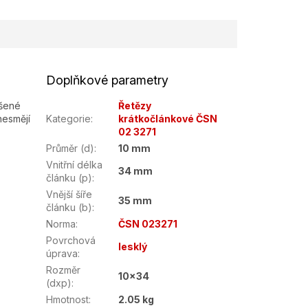
Doplňkové parametry
ušené
Řetězy
nesmějí
Kategorie
:
krátkočlánkové ČSN
02 3271
Průměr (d)
:
10 mm
Vnitřní délka
34 mm
článku (p)
:
Vnější šíře
35 mm
článku (b)
:
Norma
:
ČSN 023271
Povrchová
lesklý
úprava
:
Rozměr
10x34
(dxp)
:
Hmotnost
:
2.05 kg