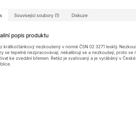
s
Související soubory (1)
Diskuze
ailní popis produktu
z krátkočlánkový nezkoušený v normě ČSN 02 3271 lesklý. Nezko
zy se tepelně nezpracovávají, nekalibrují se a nezkoušejí, proto se 
ívat ke zvedání břemen. Řetěz je svařovaný a je vyráběný v České
blice.