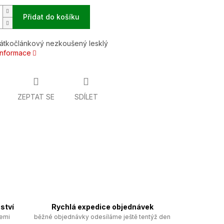
Přidat do košíku
rátkočlánkový nezkoušený lesklý
 informace
ZEPTAT SE
SDÍLET
ství
Rychlá expedice objednávek
zemi
běžné objednávky odesíláme ještě tentýž den