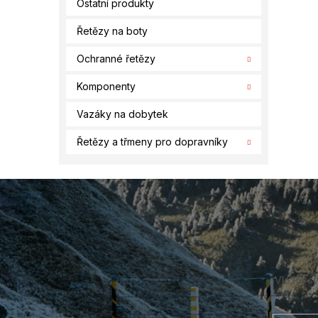
Ostatní produkty
Řetězy na boty
Ochranné řetězy
Komponenty
Vazáky na dobytek
Řetězy a třmeny pro dopravníky
Z
á
p
a
t
í
Vložte s