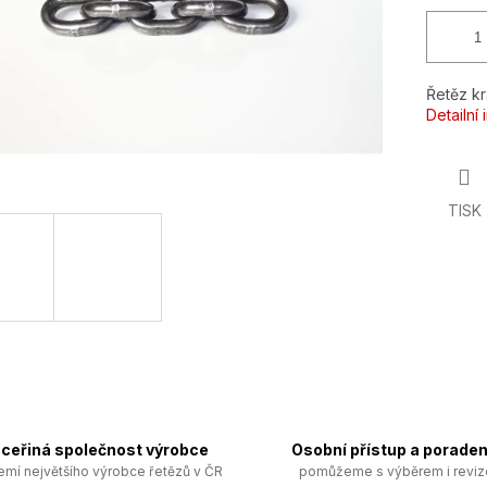
Řetěz k
Detailní
TISK
ceřiná společnost výrobce
Osobní přístup a poraden
emí největšího výrobce řetězů v ČR
pomůžeme s výběrem i revi