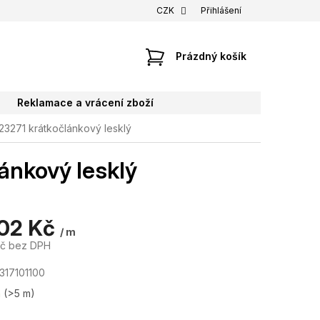
CZK
Přihlášení
NÁKUPNÍ
Prázdný košík
KOŠÍK
Reklamace a vrácení zboží
3271 krátkočlánkový lesklý
ánkový lesklý
,02 Kč
/ m
Kč bez DPH
317101100
m
(>5 m)