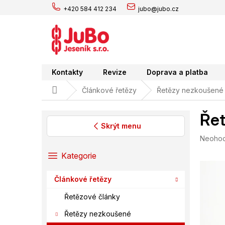
Přejít
+420 584 412 234
jubo@jubo.cz
na
obsah
Kontakty
Revize
Doprava a platba
Domů
Článkové řetězy
Řetězy nezkoušené
Řet
Skrýt menu
Průměr
Neoho
P
hodnoc
o
Přeskočit
Kategorie
produk
s
kategorie
je
t
0,0
Článkové řetězy
r
z
a
5
Řetězové články
hvězdič
n
Řetězy nezkoušené
n