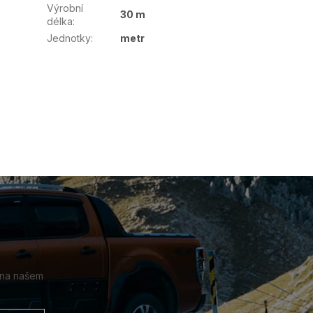
Výrobní
30 m
délka
:
Jednotky
:
metr
 na našem