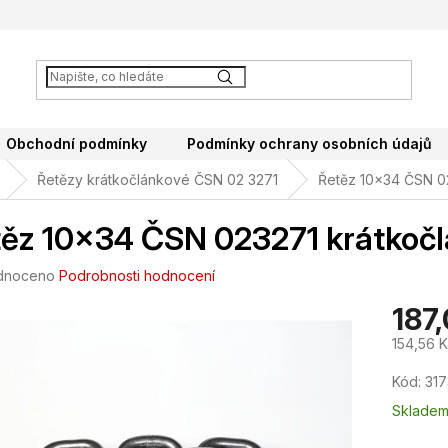
Obchodní podmínky
Podmínky ochrany osobních údajů
Řetězy krátkočlánkové ČSN 02 3271
Řetěz 10x34 ČSN 02
ěz 10x34 ČSN 023271 krátkočl
né
dnoceno
Podrobnosti hodnocení
ení
187
tu
154,56 
Měrná
Kód:
317
cena:
ek.
Sklade