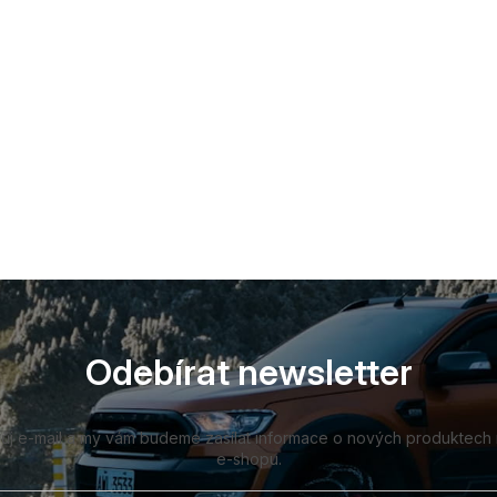
Odebírat newsletter
vůj e-mail a my vám budeme zasílat informace o nových produktech
e-shopu.