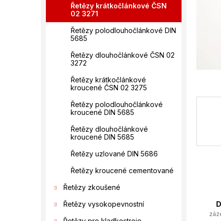
í
Řetězy krátkočlánkové ČSN
02 3271
p
a
Řetězy polodlouhočlánkové DIN
n
5685
e
Řetězy dlouhočlánkové ČSN 02
l
3272
Řetězy krátkočlánkové
kroucené ČSN 02 3275
Řetězy polodlouhočlánkové
kroucené DIN 5685
Řetězy dlouhočlánkové
kroucené DIN 5685
Řetězy uzlované DIN 5686
Řetězy kroucené cementované
Řetězy zkoušené
D
Řetězy vysokopevnostní
záz
Řetězy pro kladkostroje