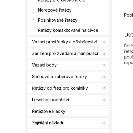
Nerezové řetězy
Popi
Pozinkované řetězy
Řetězy komaxitované na cívce
Det
Vázací prostředky a příslušenství
Řetě
řetě
Zařízení pro zvedání a manipulaci
použ
repu
Vázací body
Sněhové a záběrové řetězy
Řetězy do fréz pro kominíky
Lesní hospodářství
Řetězové kladky
Zajištění nákladu