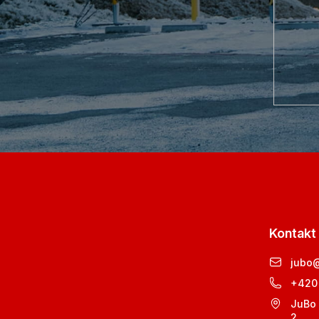
Kontakt
jubo
+420
JuBo 
2