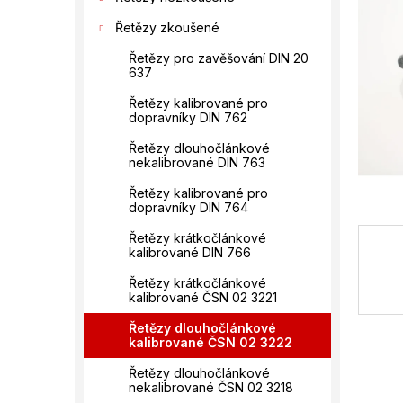
n
hvězdič
í
Řetězy zkoušené
p
Řetězy pro zavěšování DIN 20
a
637
n
e
Řetězy kalibrované pro
dopravníky DIN 762
l
Řetězy dlouhočlánkové
nekalibrované DIN 763
Řetězy kalibrované pro
dopravníky DIN 764
Řetězy krátkočlánkové
kalibrované DIN 766
Řetězy krátkočlánkové
kalibrované ČSN 02 3221
Řetězy dlouhočlánkové
kalibrované ČSN 02 3222
Řetězy dlouhočlánkové
nekalibrované ČSN 02 3218