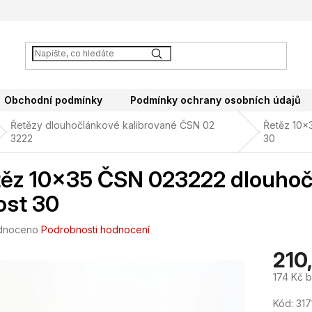
Obchodní podmínky
Podmínky ochrany osobních údajů
Řetězy dlouhočlánkové kalibrované ČSN 02
Řetěz 10x
3222
30
ěz 10x35 ČSN 023222 dlouhočl
ost 30
né
dnoceno
Podrobnosti hodnocení
ení
210
tu
174 Kč 
Měrná
Kód:
317
cena: