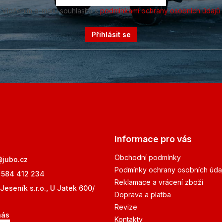
Vložením e-mailu souhlasíte s
podmínkami ochrany osobních údajů
Přihlásit se
Informace pro vás
Obchodní podmínky
@
jubo.cz
Podmínky ochrany osobních úda
 584 412 234
Reklamace a vrácení zboží
Jeseník s.r.o., U Jatek 600/
Doprava a platba
Revize
nás
Kontakty