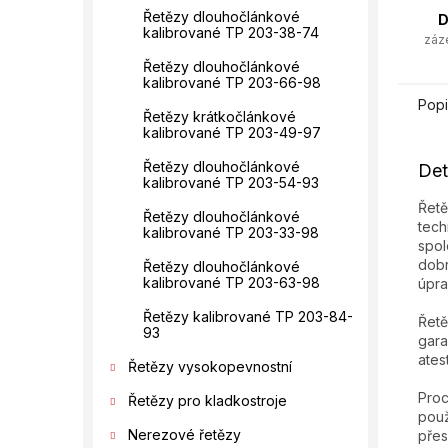
Řetězy dlouhočlánkové
D
kalibrované TP 203-38-74
záz
Řetězy dlouhočlánkové
kalibrované TP 203-66-98
Popi
Řetězy krátkočlánkové
kalibrované TP 203-49-97
Řetězy dlouhočlánkové
Det
kalibrované TP 203-54-93
Řetě
Řetězy dlouhočlánkové
tech
kalibrované TP 203-33-98
spol
dobr
Řetězy dlouhočlánkové
kalibrované TP 203-63-98
úpra
Řetězy kalibrované TP 203-84-
Řetě
93
gara
ates
Řetězy vysokopevnostní
Proc
Řetězy pro kladkostroje
použ
Nerezové řetězy
přes