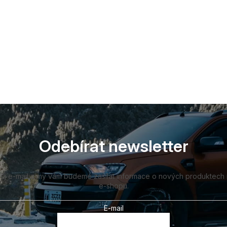
Odebírat newsletter
vůj e-mail a my vám budeme zasílat informace o nových produktech
e-shopu.
E-mail