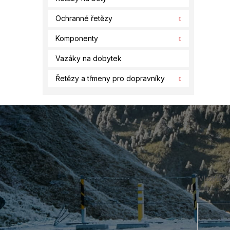
Ochranné řetězy
Komponenty
Vazáky na dobytek
Řetězy a třmeny pro dopravníky
Z
á
p
a
t
í
Vložte s