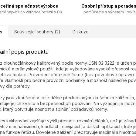
ceřiná společnost výrobce
Osobní přístup a poraden
emí největšího výrobce řetězů v ČR
pomůžeme s výběrem i revi
s
Související soubory (2)
Diskuze
ailní popis produktu
z dlouhočlánkový kalibrovaný podle normy ČSN 02 3222 je určen p
nické a průmyslové použití, kde je vyžadována vysoká přesnost ro
ehlivá funkce. Provedení přirozeně černé (bez povrchové úpravy) z
é vlastnosti pro běžné provozní podmínky a možnost následné po
vy dle potřeby.
zy jsou zkoušené v celé délce předepsaným zkušebním zatížením,
ntuje jejich kvalitu a bezpečnost při používání. Na vyžádání je mož
t, který potvrzuje nosnost a splnění požadavků normy.
es kalibrování zajišťuje vyšší přesnost rozměrů článků, což je zásad
ití v mechanismech, kladkách, navijácích a dalších aplikacích, kde j
ná funkce řetězu. Dovolené zatížení představuje maximální hmotnos