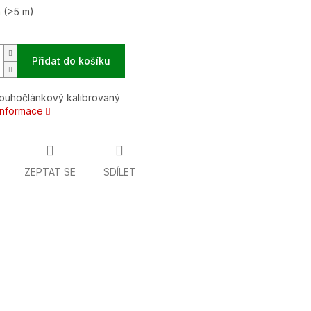
m
(>5 m)
Přidat do košíku
louhočlánkový kalibrovaný
 informace
ZEPTAT SE
SDÍLET