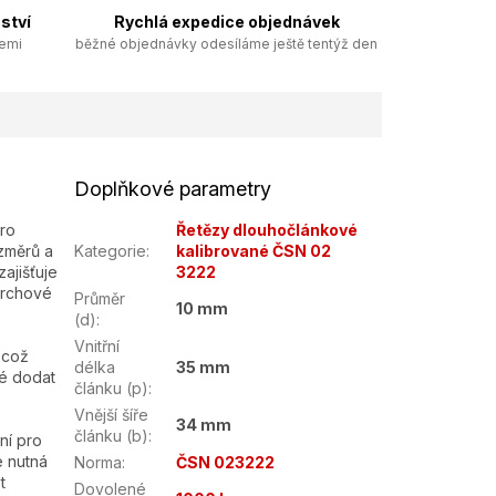
ství
Rychlá expedice objednávek
zemi
běžné objednávky odesíláme ještě tentýž den
Doplňkové parametry
ro
Řetězy dlouhočlánkové
změrů a
Kategorie
:
kalibrované ČSN 02
ajišťuje
3222
vrchové
Průměr
10 mm
(d)
:
Vnitřní
 což
délka
35 mm
né dodat
článku (p)
:
Vnější šíře
34 mm
článku (b)
:
ní pro
e nutná
Norma
:
ČSN 023222
t
Dovolené