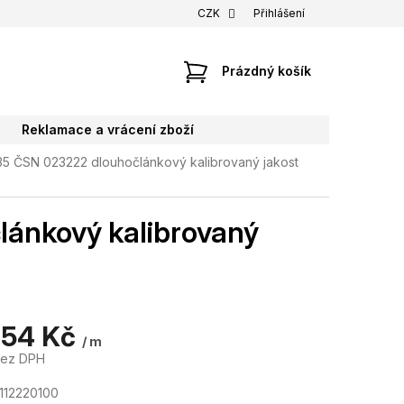
CZK
Přihlášení
NÁKUPNÍ
Prázdný košík
KOŠÍK
Reklamace a vrácení zboží
35 ČSN 023222 dlouhočlánkový kalibrovaný jakost
ánkový kalibrovaný
,54 Kč
/ m
bez DPH
112220100