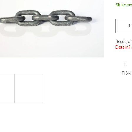
ek.
Sklade
Řetěz d
Detailní
TISK