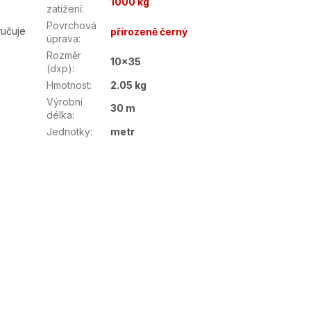
1000 kg
.
zatížení
:
Povrchová
ručuje
přirozeně černý
úprava
:
Rozměr
10x35
(dxp)
:
Hmotnost
:
2.05 kg
Výrobní
30 m
délka
:
Jednotky
:
metr