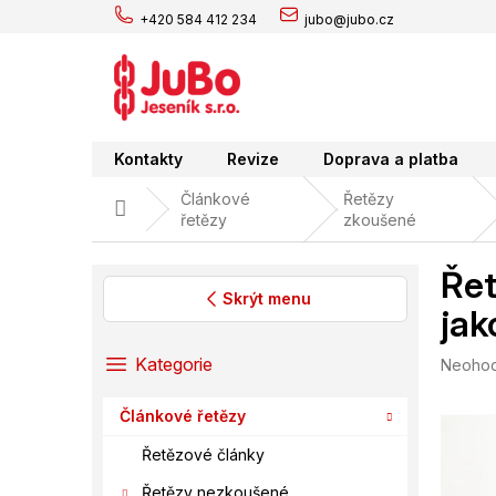
Přejít
+420 584 412 234
jubo@jubo.cz
na
obsah
Kontakty
Revize
Doprava a platba
Článkové
Řetězy
Domů
řetězy
zkoušené
Řet
Skrýt menu
jak
P
o
Přeskočit
Kategorie
Průměr
Neoho
s
kategorie
hodnoc
t
produk
Článkové řetězy
r
je
0,0
a
Řetězové články
z
n
5
Řetězy nezkoušené