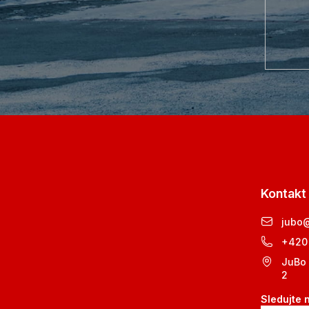
Kontakt
jubo
+420
JuBo 
2
Sledujte 