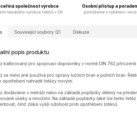
ceřiná společnost výrobce
Osobní přístup a poraden
emí největšího výrobce řetězů v ČR
pomůžeme s výběrem i revi
s
Související soubory (2)
Diskuze
ailní popis produktu
z kalibrovaný pro spojovací dopravníky v normě DIN 762 přirozeně 
z se mimo jiné používá pro opravy lučních bran a polních bran. Řet
ch opotřebení nahradit řetězy novými.
z dodáváme v metráži nebo na základě poptávky dělený na přede
nované úseky a množství. Na základě poptávky také lze tento řetěz
ntovat, čímž získá vyšší odolnost proti opotřebení (otěru).