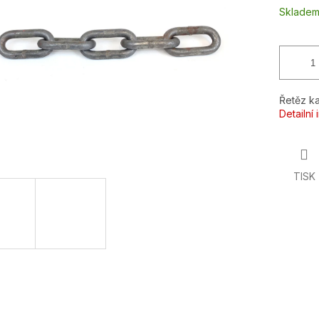
ek.
Sklade
Řetěz ka
Detailní
TISK