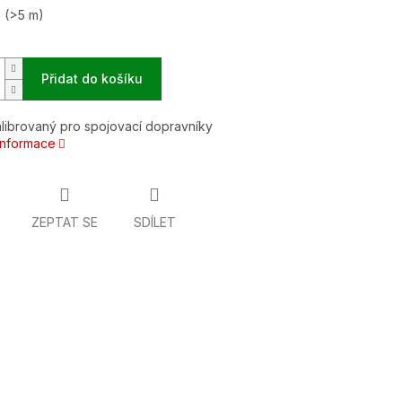
m
(>5 m)
Přidat do košíku
librovaný pro spojovací dopravníky
 informace
ZEPTAT SE
SDÍLET