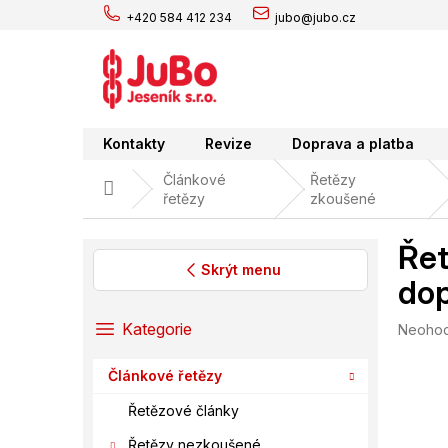
Přejít
+420 584 412 234
jubo@jubo.cz
na
obsah
Kontakty
Revize
Doprava a platba
Článkové
Řetězy
Domů
řetězy
zkoušené
Řet
Skrýt menu
dop
P
o
Přeskočit
Kategorie
Průměr
Neoho
s
kategorie
hodnoc
t
produk
Článkové řetězy
r
je
0,0
a
Řetězové články
z
n
5
Řetězy nezkoušené