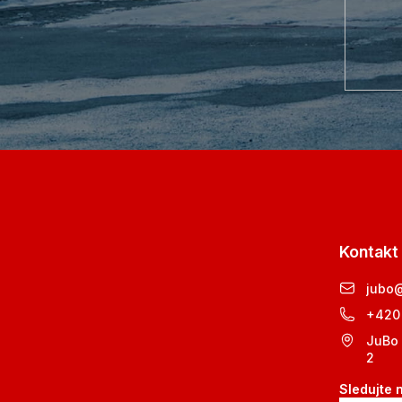
Kontakt
jubo
+420
JuBo 
2
Sledujte 