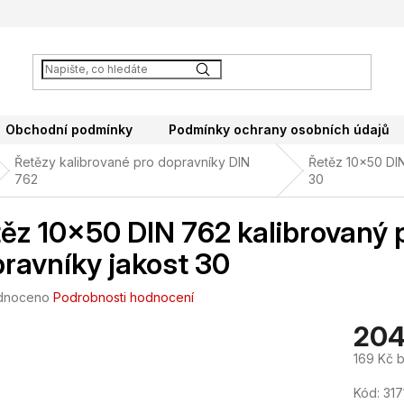
Obchodní podmínky
Podmínky ochrany osobních údajů
Řetězy kalibrované pro dopravníky DIN
Řetěz 10x50 DIN
762
30
ěz 10x50 DIN 762 kalibrovaný 
ravníky jakost 30
né
dnoceno
Podrobnosti hodnocení
ení
204
tu
169 Kč 
Měrná
Kód:
317
cena: