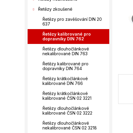
n
hvězdič
í
Řetězy zkoušené
p
Řetězy pro zavěšování DIN 20
a
637
n
e
Řetězy kalibrované pro
dopravníky DIN 762
l
Řetězy dlouhočlánkové
nekalibrované DIN 763
Řetězy kalibrované pro
dopravníky DIN 764
Řetězy krátkočlánkové
kalibrované DIN 766
Řetězy krátkočlánkové
kalibrované ČSN 02 3221
Řetězy dlouhočlánkové
kalibrované ČSN 02 3222
Řetězy dlouhočlánkové
nekalibrované ČSN 02 3218