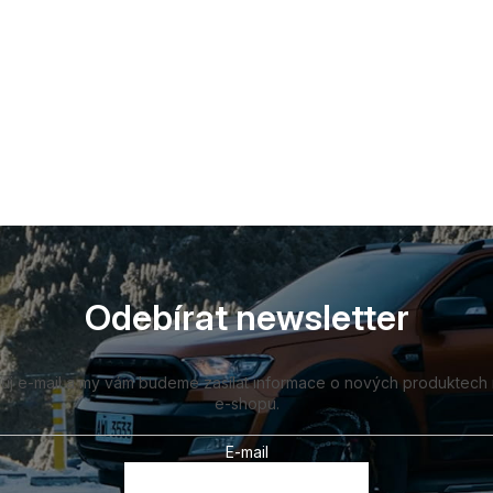
Odebírat newsletter
vůj e-mail a my vám budeme zasílat informace o nových produktech
e-shopu.
E-mail