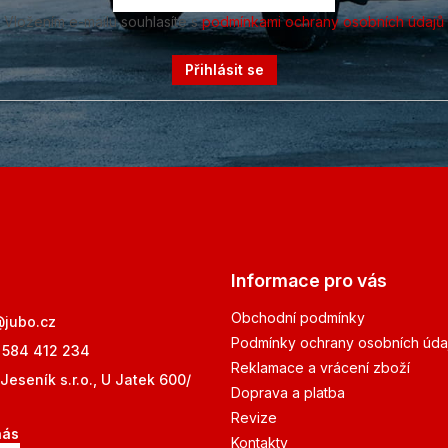
Vložením e-mailu souhlasíte s
podmínkami ochrany osobních údajů
Přihlásit se
Informace pro vás
Obchodní podmínky
@
jubo.cz
Podmínky ochrany osobních úda
 584 412 234
Reklamace a vrácení zboží
Jeseník s.r.o., U Jatek 600/
Doprava a platba
Revize
nás
Kontakty