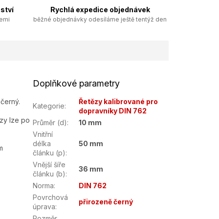
ství
Rychlá expedice objednávek
zemi
běžné objednávky odesíláme ještě tentýž den
Doplňkové parametry
černý.
Řetězy kalibrované pro
Kategorie
:
dopravníky DIN 762
ězy lze po
Průměr (d)
:
10 mm
Vnitřní
délka
50 mm
m
článku (p)
:
Vnější šíře
36 mm
článku (b)
:
Norma
:
DIN 762
Povrchová
přirozeně černý
úprava
:
Rozměr