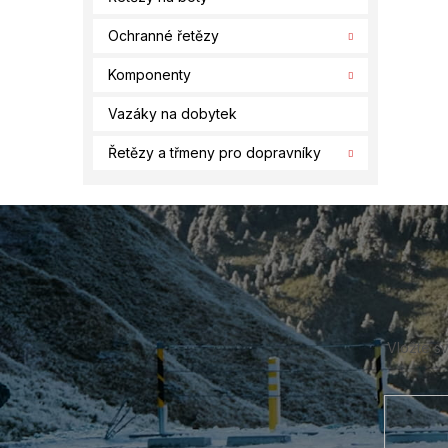
Ochranné řetězy
Komponenty
Vazáky na dobytek
Řetězy a třmeny pro dopravníky
Z
á
p
a
t
í
Vložte s