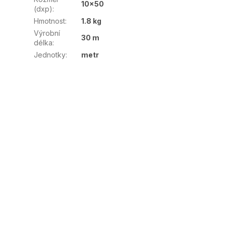
10x50
(dxp)
:
Hmotnost
:
1.8 kg
Výrobní
30 m
délka
:
Jednotky
:
metr