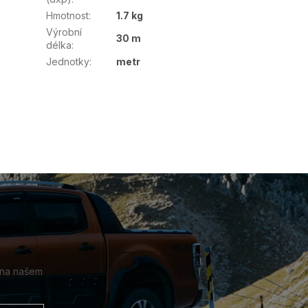
Hmotnost
:
1.7 kg
Výrobní
30 m
délka
:
Jednotky
:
metr
 na našem