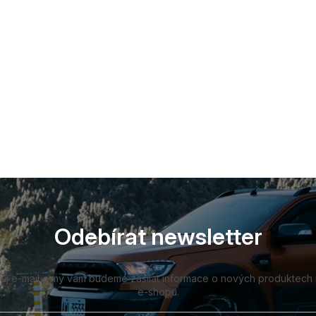
Odebírat newsletter
vůj e-mail a my vám budeme zasílat informace o nových produktech
e-shopu.