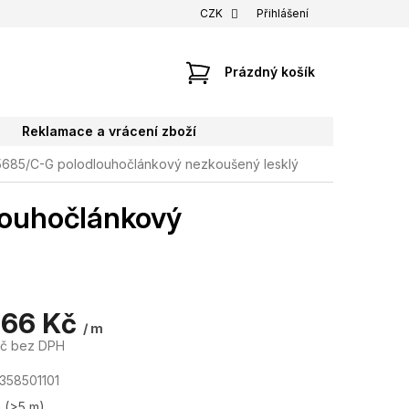
CZK
Přihlášení
NÁKUPNÍ
Prázdný košík
KOŠÍK
Reklamace a vrácení zboží
5685/C-G polodlouhočlánkový nezkoušený lesklý
louhočlánkový
,66 Kč
/ m
Kč bez DPH
358501101
m
(>5 m)