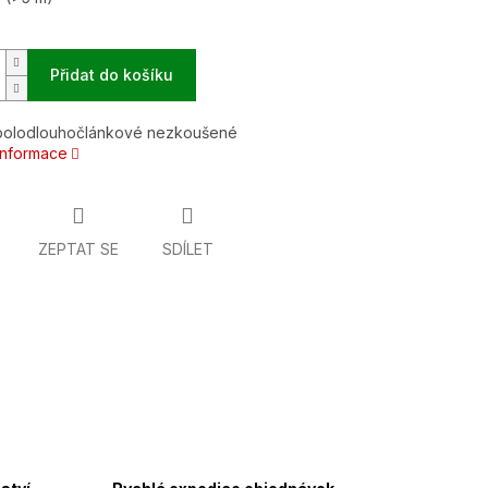
Přidat do košíku
polodlouhočlánkové nezkoušené
 informace
ZEPTAT SE
SDÍLET