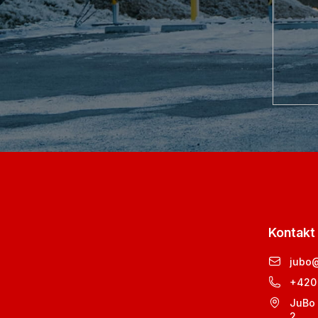
Kontakt
jubo
+420
JuBo 
2