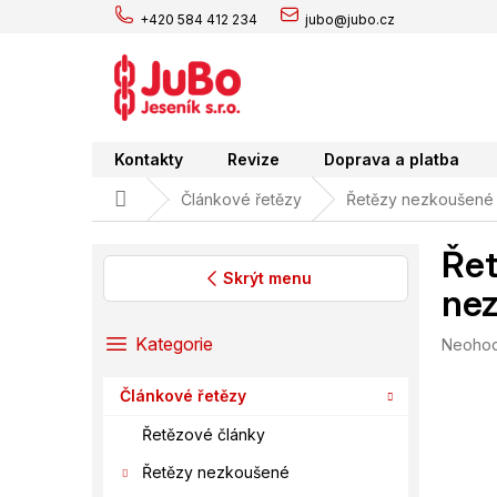
Přejít
+420 584 412 234
jubo@jubo.cz
na
obsah
Kontakty
Revize
Doprava a platba
Domů
Článkové řetězy
Řetězy nezkoušené
Řet
Skrýt menu
nez
P
o
Přeskočit
Kategorie
Průměr
Neoho
s
kategorie
hodnoc
t
produk
Článkové řetězy
r
je
0,0
a
Řetězové články
z
n
5
Řetězy nezkoušené
n
hvězdič