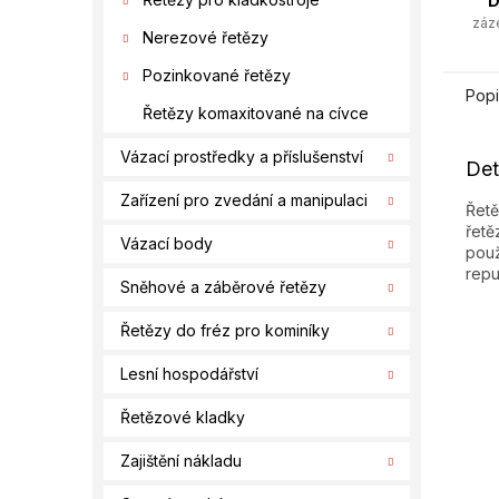
D
záz
Nerezové řetězy
Pozinkované řetězy
Popi
Řetězy komaxitované na cívce
Vázací prostředky a příslušenství
Det
Zařízení pro zvedání a manipulaci
Řetě
řetě
Vázací body
použ
repu
Sněhové a záběrové řetězy
Řetězy do fréz pro kominíky
Lesní hospodářství
Řetězové kladky
Zajištění nákladu