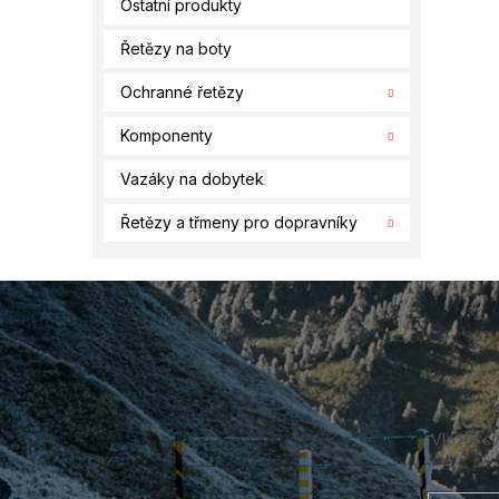
Ostatní produkty
Řetězy na boty
Ochranné řetězy
Komponenty
Vazáky na dobytek
Řetězy a třmeny pro dopravníky
Z
á
p
a
t
í
Vložte s