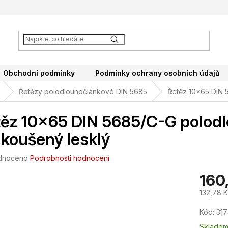
Obchodní podmínky
Podmínky ochrany osobních údajů
Řetězy polodlouhočlánkové DIN 5685
Řetěz 10x65 DIN 
ěz 10x65 DIN 5685/C-G polod
koušený lesklý
né
dnoceno
Podrobnosti hodnocení
ení
160
tu
132,78 
Měrná
Kód:
317
cena:
ek.
Sklade