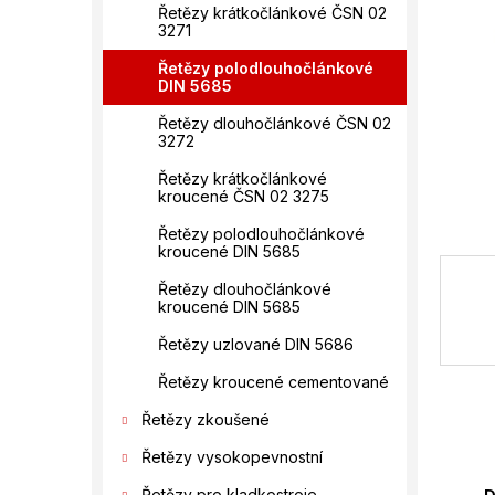
í
Řetězy krátkočlánkové ČSN 02
3271
p
a
Řetězy polodlouhočlánkové
n
DIN 5685
e
Řetězy dlouhočlánkové ČSN 02
l
3272
Řetězy krátkočlánkové
kroucené ČSN 02 3275
Řetězy polodlouhočlánkové
kroucené DIN 5685
Řetězy dlouhočlánkové
kroucené DIN 5685
Řetězy uzlované DIN 5686
Řetězy kroucené cementované
Řetězy zkoušené
Řetězy vysokopevnostní
Řetězy pro kladkostroje