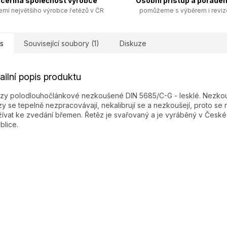
ceřiná společnost výrobce
Osobní přístup a poraden
emí největšího výrobce řetězů v ČR
pomůžeme s výběrem i revi
s
Související soubory (1)
Diskuze
ailní popis produktu
zy polodlouhočlánkové nezkoušené DIN 5685/C-G - lesklé. Nezk
zy se tepelně nezpracovávají, nekalibrují se a nezkoušejí, proto se 
ívat ke zvedání břemen. Řetěz je svařovaný a je vyráběný v České
blice.