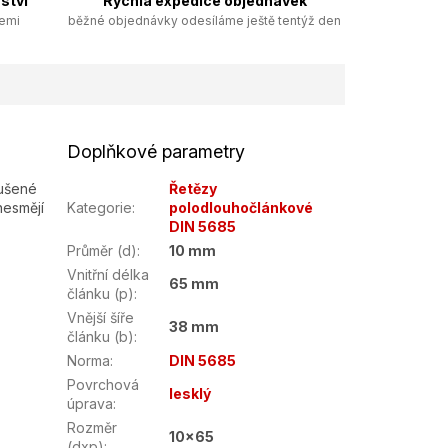
ství
Rychlá expedice objednávek
zemi
běžné objednávky odesíláme ještě tentýž den
Doplňkové parametry
oušené
Řetězy
nesmějí
Kategorie
:
polodlouhočlánkové
DIN 5685
Průměr (d)
:
10 mm
Vnitřní délka
65 mm
článku (p)
:
Vnější šíře
38 mm
článku (b)
:
Norma
:
DIN 5685
Povrchová
lesklý
úprava
:
Rozměr
10x65
(dxp)
: