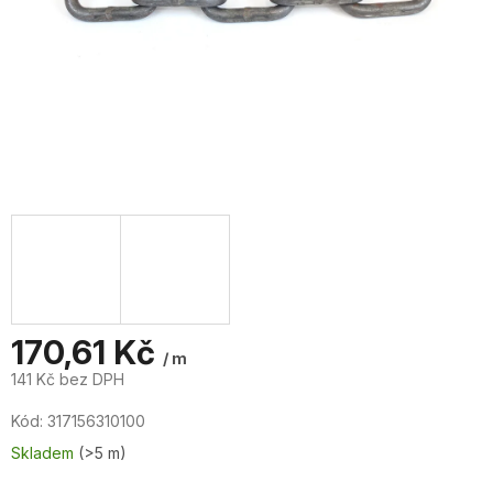
170,61 Kč
/ m
141 Kč bez DPH
Měrná
Kód:
317156310100
cena:
Skladem
(>5 m)