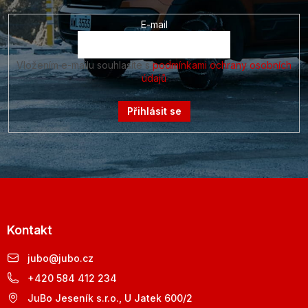
E-mail
Vložením e-mailu souhlasíte s
podmínkami ochrany osobních
údajů
Přihlásit se
Kontakt
jubo
@
jubo.cz
+420 584 412 234
JuBo Jeseník s.r.o., U Jatek 600/2