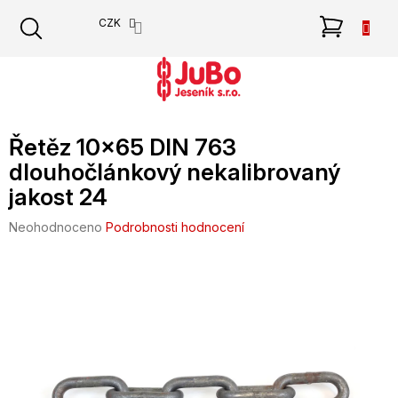
Přejít
NÁKU
CZK
na
obsah
KOŠÍK
Řetěz 10x65 DIN 763
dlouhočlánkový nekalibrovaný
jakost 24
Průměrné
Neohodnoceno
Podrobnosti hodnocení
hodnocení
produktu
je
0,0
z
5
hvězdiček.