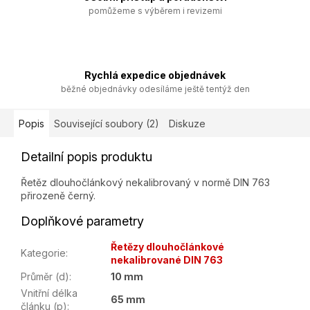
pomůžeme s výběrem i revizemi
Rychlá expedice objednávek
běžné objednávky odesíláme ještě tentýž den
Popis
Související soubory (2)
Diskuze
Detailní popis produktu
Řetěz dlouhočlánkový nekalibrovaný v normě DIN 763
přirozeně černý.
Doplňkové parametry
Řetězy dlouhočlánkové
Kategorie
:
nekalibrované DIN 763
Průměr (d)
:
10 mm
Vnitřní délka
65 mm
článku (p)
: