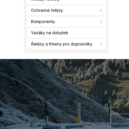
Ochranné řetězy
Komponenty
Vazáky na dobytek
Řetězy a třmeny pro dopravníky
Z
á
p
a
t
í
Vložte s