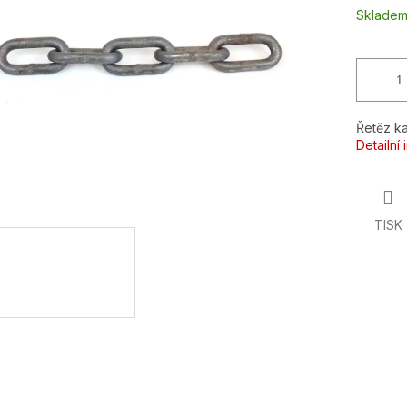
ek.
Sklade
Řetěz ka
Detailní
TISK