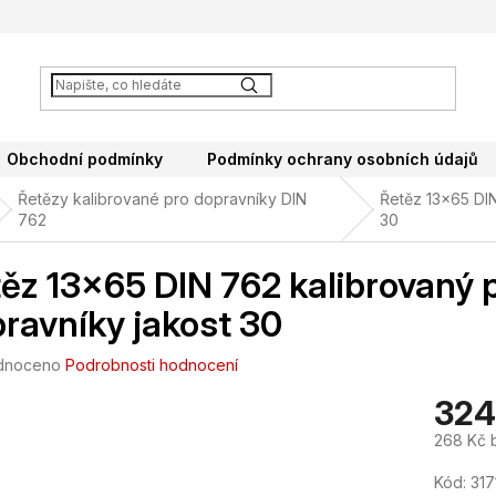
Obchodní podmínky
Podmínky ochrany osobních údajů
Řetězy kalibrované pro dopravníky DIN
Řetěz 13x65 DIN
762
30
ěz 13x65 DIN 762 kalibrovaný p
ravníky jakost 30
né
dnoceno
Podrobnosti hodnocení
ení
324
tu
268 Kč 
Měrná
Kód:
317
cena: