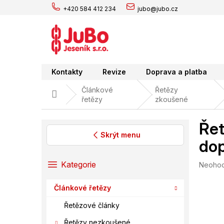
Přejít
+420 584 412 234
jubo@jubo.cz
na
obsah
Kontakty
Revize
Doprava a platba
Článkové
Řetězy
Domů
řetězy
zkoušené
Řet
Skrýt menu
dop
P
o
Přeskočit
Kategorie
Průměr
Neoho
s
kategorie
hodnoc
t
produk
Článkové řetězy
r
je
0,0
a
Řetězové články
z
n
5
Řetězy nezkoušené