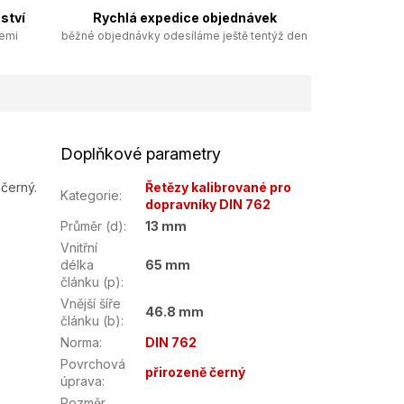
ství
Rychlá expedice objednávek
zemi
běžné objednávky odesíláme ještě tentýž den
Doplňkové parametry
černý.
Řetězy kalibrované pro
Kategorie
:
dopravníky DIN 762
Průměr (d)
:
13 mm
Vnitřní
délka
65 mm
článku (p)
:
Vnější šíře
46.8 mm
článku (b)
:
Norma
:
DIN 762
Povrchová
přirozeně černý
úprava
:
Rozměr