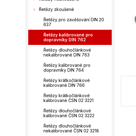
n
hvězdič
í
Řetězy zkoušené
p
Řetězy pro zavěšování DIN 20
a
637
n
e
Řetězy kalibrované pro
dopravníky DIN 762
l
Řetězy dlouhočlánkové
nekalibrované DIN 763
Řetězy kalibrované pro
dopravníky DIN 764
Řetězy krátkočlánkové
kalibrované DIN 766
Řetězy krátkočlánkové
kalibrované ČSN 02 3221
Řetězy dlouhočlánkové
kalibrované ČSN 02 3222
Řetězy dlouhočlánkové
nekalibrované ČSN 02 3218