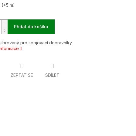
m
(>5 m)
Přidat do košíku
librovaný pro spojovací dopravníky
 informace
ZEPTAT SE
SDÍLET