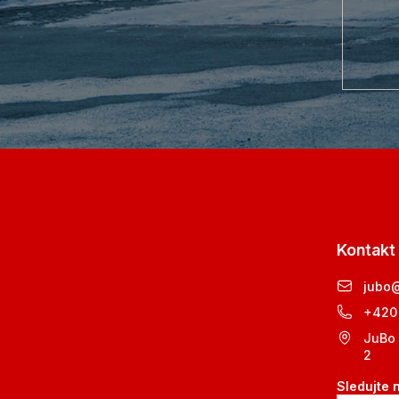
Kontakt
jubo
+420
JuBo 
2
Sledujte 