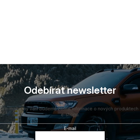
Odebírat newsletter
vůj e-mail a my vám budeme zasílat informace o nových produktech
e-shopu.
E-mail