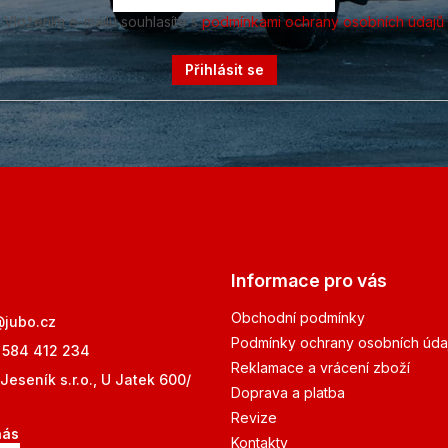
Vložením e-mailu souhlasíte s
podmínkami ochrany osobních údajů
Přihlásit se
Informace pro vás
Obchodní podmínky
@
jubo.cz
Podmínky ochrany osobních úda
 584 412 234
Reklamace a vrácení zboží
Jeseník s.r.o., U Jatek 600/
Doprava a platba
Revize
nás
Kontakty