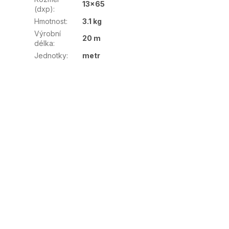
13x65
(dxp)
:
Hmotnost
:
3.1 kg
Výrobní
20 m
délka
:
Jednotky
:
metr