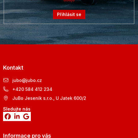
Přihlásit se
Kontakt
jubo
@
jubo.cz
+420 584 412 234
JuBo Jeseník s.r.o., U Jatek 600/2
Sledujte nás
Informace pro vás