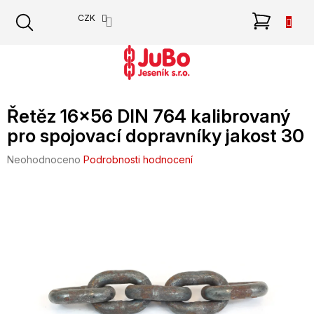
Přejít
NÁKU
CZK
na
obsah
KOŠÍK
Řetěz 16x56 DIN 764 kalibrovaný
pro spojovací dopravníky jakost 30
Průměrné
Neohodnoceno
Podrobnosti hodnocení
hodnocení
produktu
je
0,0
z
5
hvězdiček.