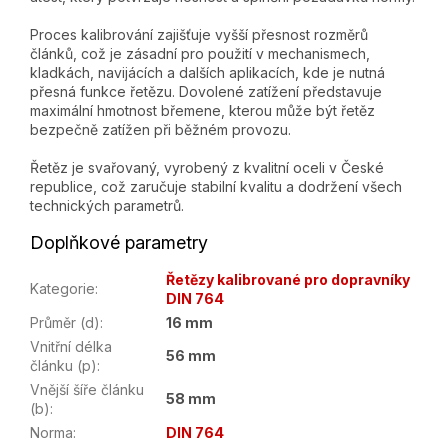
Proces kalibrování zajišťuje vyšší přesnost rozměrů
článků, což je zásadní pro použití v mechanismech,
kladkách, navijácích a dalších aplikacích, kde je nutná
přesná funkce řetězu. Dovolené zatížení představuje
maximální hmotnost břemene, kterou může být řetěz
bezpečně zatížen při běžném provozu.
Řetěz je svařovaný, vyrobený z kvalitní oceli v České
republice, což zaručuje stabilní kvalitu a dodržení všech
technických parametrů.
Doplňkové parametry
Řetězy kalibrované pro dopravníky
Kategorie
:
DIN 764
Průměr (d)
:
16 mm
Vnitřní délka
56 mm
článku (p)
:
Vnější šíře článku
58 mm
(b)
:
Norma
:
DIN 764