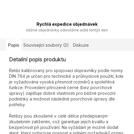
Rychlá expedice objednávek
běžné objednávky odesíláme ještě tentýž den
Popis
Související soubory (2)
Diskuze
Detailní popis produktu
Řetěz kalibrovaný pro spojovací dopravníky podle normy
DIN 764 je určen pro technické a průmyslové použití, kde
je vyžadována vysoká přesnost rozměrů a spolehlivá
funkce. Provedení přirozeně černé (bez povrchové
úpravy) zajišťuje dobré vlastnosti pro běžné provozní
podmínky a možnost následné povrchové úpravy dle
potřeby.
Řetězy jsou zkoušené v celé délce předepsaným
zkušebním zatížením, což garantuje jejich kvalitu a
bezpečnost při používání. Na vyžádání je možné dodat
atest, který potvrzuje nosnost a splnění požadavků normy.