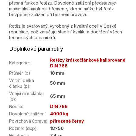
přesná funkce řetězu. Dovolené zatížení představuje
maximální hmotnost břemene, kterou může být řetěz
bezpečně zatížen při běžném provozu.
Řetěz je svařovaný, vyrobený z kvalitní oceli v České
republice, což zaručuje stabilní kvalitu a dodržení všech
technických parametrů.
Doplňkové parametry
Řetězy krátkočlánkové kalibrované
Kategorie
:
DIN 766
Průměr (d)
:
18 mm
Vnitřní délka
50 mm
článku (p)
:
Vnější šíře článku
65 mm
(b)
:
Norma
:
DIN 766
Dovolené zatížení
:
4000 kg
Povrchová úprava
:
přirozeně černý
Rozměr (dxp)
:
18x50
Hmotnost
:
7.4 kg