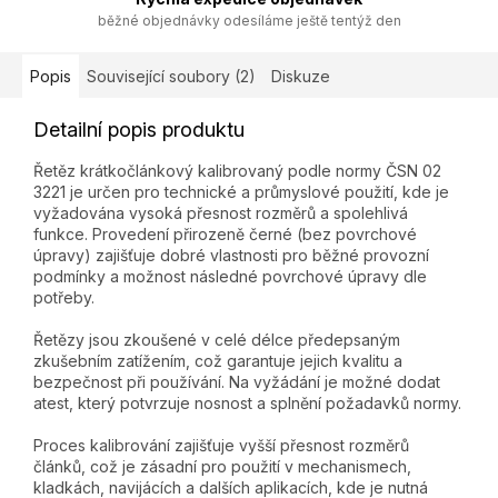
běžné objednávky odesíláme ještě tentýž den
Popis
Související soubory (2)
Diskuze
Detailní popis produktu
Řetěz krátkočlánkový kalibrovaný podle normy ČSN 02
3221 je určen pro technické a průmyslové použití, kde je
vyžadována vysoká přesnost rozměrů a spolehlivá
funkce. Provedení přirozeně černé (bez povrchové
úpravy) zajišťuje dobré vlastnosti pro běžné provozní
podmínky a možnost následné povrchové úpravy dle
potřeby.
Řetězy jsou zkoušené v celé délce předepsaným
zkušebním zatížením, což garantuje jejich kvalitu a
bezpečnost při používání. Na vyžádání je možné dodat
atest, který potvrzuje nosnost a splnění požadavků normy.
Proces kalibrování zajišťuje vyšší přesnost rozměrů
článků, což je zásadní pro použití v mechanismech,
kladkách, navijácích a dalších aplikacích, kde je nutná