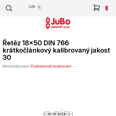
Přejít
NÁKU
CZK
na
obsah
KOŠÍK
Řetěz 18x50 DIN 766
krátkočlánkový kalibrovaný jakost
30
Průměrné
Neohodnoceno
Podrobnosti hodnocení
hodnocení
produktu
je
0,0
z
5
hvězdiček.