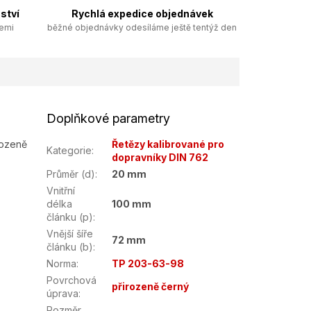
ství
Rychlá expedice objednávek
zemi
běžné objednávky odesíláme ještě tentýž den
Doplňkové parametry
rozeně
Řetězy kalibrované pro
Kategorie
:
dopravníky DIN 762
Průměr (d)
:
20 mm
Vnitřní
délka
100 mm
článku (p)
:
Vnější šíře
72 mm
článku (b)
:
Norma
:
TP 203-63-98
Povrchová
přirozeně černý
úprava
:
Rozměr