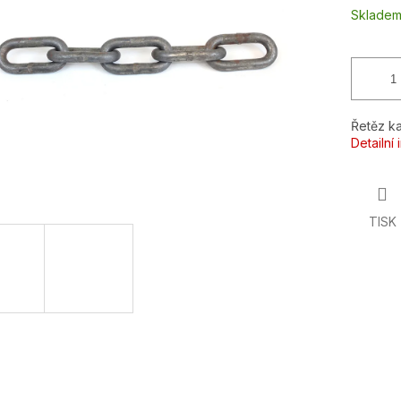
ek.
Sklade
Řetěz ka
Detailní
TISK