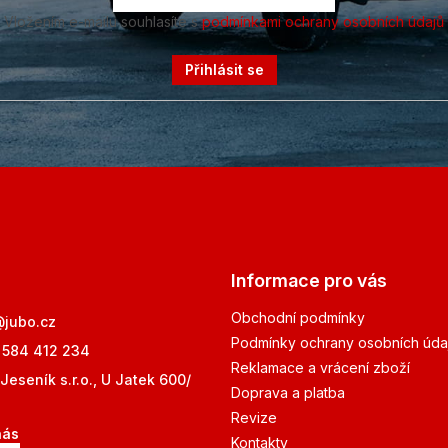
Vložením e-mailu souhlasíte s
podmínkami ochrany osobních údajů
Přihlásit se
Informace pro vás
Obchodní podmínky
@
jubo.cz
Podmínky ochrany osobních úda
 584 412 234
Reklamace a vrácení zboží
Jeseník s.r.o., U Jatek 600/
Doprava a platba
Revize
nás
Kontakty