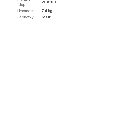
20x100
(dxp)
:
Hmotnost
:
7.4 kg
Jednotky
:
metr