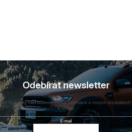
Odebírat newsletter
vůj e-mail a my vám budeme zasílat informace o nových produktech
e-shopu.
E-mail