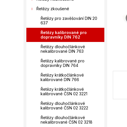
n
hvězdič
í
Řetězy zkoušené
p
Řetězy pro zavěšování DIN 20
a
637
n
e
Řetězy kalibrované pro
dopravníky DIN 762
l
Řetězy dlouhočlánkové
nekalibrované DIN 763
Řetězy kalibrované pro
dopravníky DIN 764
Řetězy krátkočlánkové
kalibrované DIN 766
Řetězy krátkočlánkové
kalibrované ČSN 02 3221
Řetězy dlouhočlánkové
kalibrované ČSN 02 3222
Řetězy dlouhočlánkové
nekalibrované ČSN 02 3218