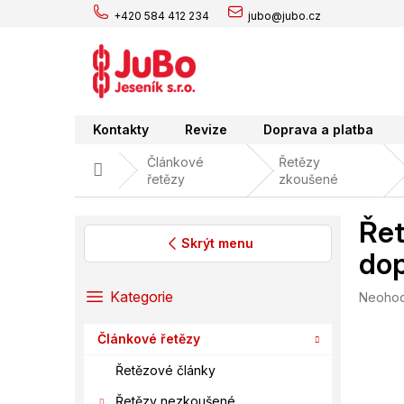
Přejít
+420 584 412 234
jubo@jubo.cz
na
obsah
Kontakty
Revize
Doprava a platba
Článkové
Řetězy
Domů
řetězy
zkoušené
Řet
Skrýt menu
dop
P
o
Přeskočit
Kategorie
Průměr
Neoho
s
kategorie
hodnoc
t
produk
Článkové řetězy
r
je
0,0
a
Řetězové články
z
n
5
Řetězy nezkoušené