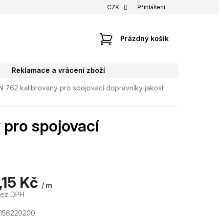
CZK
Přihlášení
NÁKUPNÍ
Prázdný košík
KOŠÍK
Reklamace a vrácení zboží
N 762 kalibrovaný pro spojovací dopravníky jakost
 pro spojovací
,15 Kč
/ m
bez DPH
7156220200