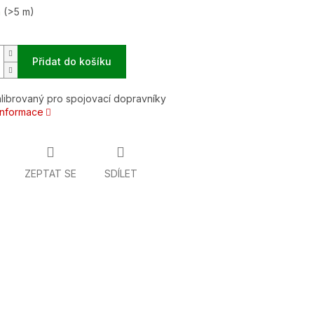
m
(>5 m)
Přidat do košíku
librovaný pro spojovací dopravníky
 informace
ZEPTAT SE
SDÍLET