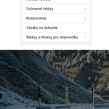
Ochranné řetězy
Komponenty
Vazáky na dobytek
Řetězy a třmeny pro dopravníky
Z
á
p
a
t
í
Vložte s