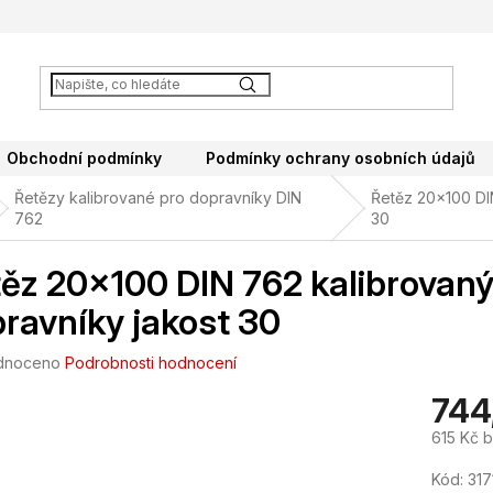
Obchodní podmínky
Podmínky ochrany osobních údajů
Řetězy kalibrované pro dopravníky DIN
Řetěz 20x100 DI
762
30
ěz 20x100 DIN 762 kalibrovaný
ravníky jakost 30
né
dnoceno
Podrobnosti hodnocení
ení
744
tu
615 Kč 
Měrná
Kód:
31
cena: