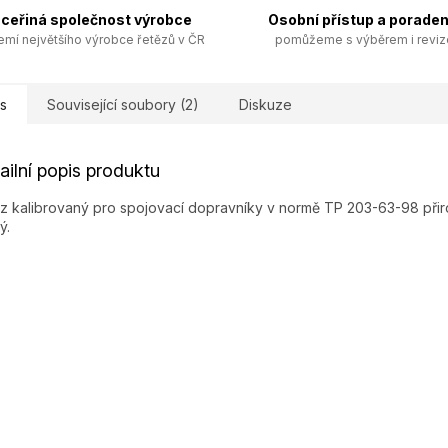
ceřiná společnost výrobce
Osobní přístup a poraden
emí největšího výrobce řetězů v ČR
pomůžeme s výběrem i revi
s
Související soubory (2)
Diskuze
ailní popis produktu
z kalibrovaný pro spojovací dopravníky v normě TP 203-63-98 při
ý.