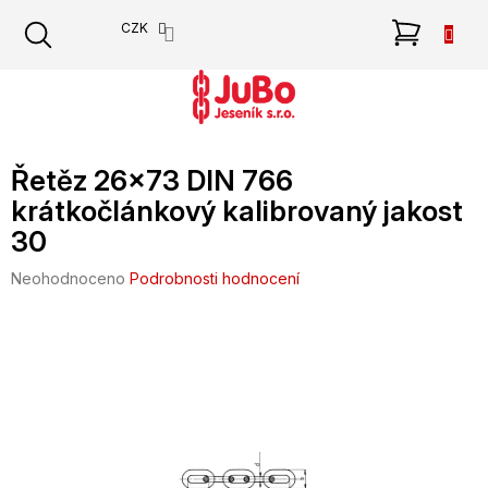
Přejít
NÁKU
CZK
na
obsah
KOŠÍK
Řetěz 26x73 DIN 766
krátkočlánkový kalibrovaný jakost
30
Průměrné
Neohodnoceno
Podrobnosti hodnocení
hodnocení
produktu
je
0,0
z
5
hvězdiček.