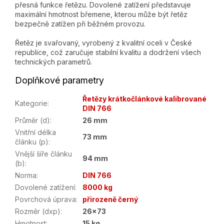
přesná funkce řetězu. Dovolené zatížení představuje
maximální hmotnost břemene, kterou může být řetěz
bezpečně zatížen při běžném provozu.
Řetěz je svařovaný, vyrobený z kvalitní oceli v České
republice, což zaručuje stabilní kvalitu a dodržení všech
technických parametrů.
Doplňkové parametry
Řetězy krátkočlánkové kalibrované
Kategorie
:
DIN 766
Průměr (d)
:
26 mm
Vnitřní délka
73 mm
článku (p)
:
Vnější šíře článku
94 mm
(b)
:
Norma
:
DIN 766
Dovolené zatížení
:
8000 kg
Povrchová úprava
:
přirozeně černý
Rozměr (dxp)
:
26x73
Hmotnost
:
15 kg