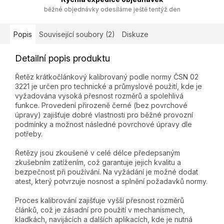
běžné objednávky odesíláme ještě tentýž den
Popis
Související soubory (2)
Diskuze
Detailní popis produktu
Řetěz krátkočlánkový kalibrovaný podle normy ČSN 02
3221 je určen pro technické a průmyslové použití, kde je
vyžadována vysoká přesnost rozměrů a spolehlivá
funkce. Provedení přirozeně černé (bez povrchové
úpravy) zajišťuje dobré vlastnosti pro běžné provozní
podmínky a možnost následné povrchové úpravy dle
potřeby.
Řetězy jsou zkoušené v celé délce předepsaným
zkušebním zatížením, což garantuje jejich kvalitu a
bezpečnost při používání. Na vyžádání je možné dodat
atest, který potvrzuje nosnost a splnění požadavků normy.
Proces kalibrování zajišťuje vyšší přesnost rozměrů
článků, což je zásadní pro použití v mechanismech,
kladkách, navijácích a dalších aplikacích, kde je nutná