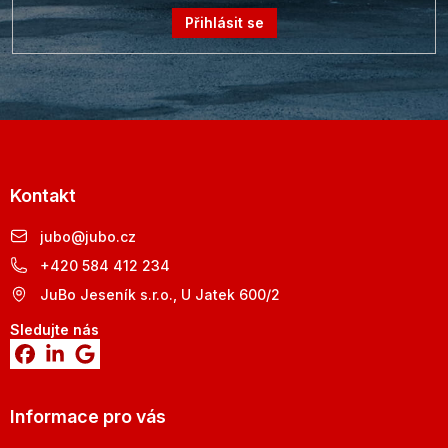
Přihlásit se
Kontakt
jubo
@
jubo.cz
+420 584 412 234
JuBo Jeseník s.r.o., U Jatek 600/2
Sledujte nás
Informace pro vás