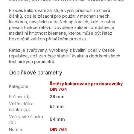
Proces kalibrování zajišťuje vyšší přesnost rozměrů
článků, což je zásadní pro použití v mechanismech,
kladkách, navijácích a dalších aplikacích, kde je nutná
přesná funkce řetězu. Dovolené zatížení představuje
maximální hmotnost břemene, kterou může být řetěz
bezpečně zatížen při běžném provozu.
Řetěz je svařovaný, vyrobený z kvalitní oceli v České
republice, což zaručuje stabilní kvalitu a dodržení všech
technických parametrů.
Doplňkové parametry
Řetězy kalibrované pro dopravníky
Kategorie
:
DIN 764
Průměr (d)
:
26 mm
Vnitřní délka
91 mm
článku (p)
:
Vnější šíře článku
94 mm
(b)
:
Norma
:
DIN 764