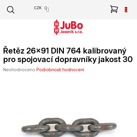
Přejít
NÁKU
CZK
na
obsah
KOŠÍK
Řetěz 26x91 DIN 764 kalibrovaný
pro spojovací dopravníky jakost 30
Průměrné
Neohodnoceno
Podrobnosti hodnocení
hodnocení
produktu
je
0,0
z
5
hvězdiček.