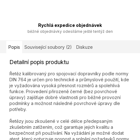
Rychlá expedice objednávek
běžné objednávky odesíláme ještě tentýž den
Popis
Související soubory (2)
Diskuze
Detailní popis produktu
Řetěz kalibrovaný pro spojovací dopravníky podle normy
DIN 764 je určen pro technické a průmyslové použití, kde
je vyžadována vysoká přesnost rozměrů a spolehlivá
funkce. Provedení přirozeně černé (bez povrchové
úpravy) zajišťuje dobré vlastnosti pro běžné provozní
podmínky a možnost následné povrchové úpravy dle
potřeby.
Řetězy jsou zkoušené v celé délce předepsaným
zkušebním zatížením, což garantuje jejich kvalitu a
bezpečnost při používání. Na vyžádání je možné dodat
atest, který potvrzuje nosnost a splnění požadavků normy.