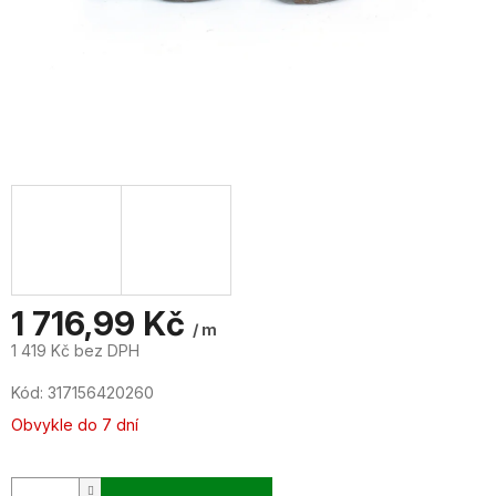
1 716,99 Kč
/ m
1 419 Kč bez DPH
Měrná
Kód:
317156420260
cena:
Obvykle do 7 dní