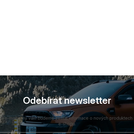
Odebírat newsletter
vůj e-mail a my vám budeme zasílat informace o nových produktech
e-shopu.