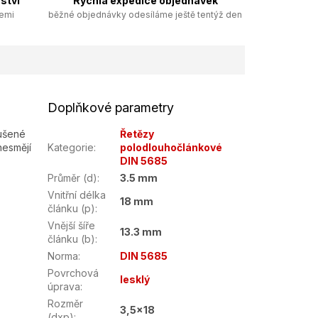
ství
Rychlá expedice objednávek
zemi
běžné objednávky odesíláme ještě tentýž den
Doplňkové parametry
ušené
Řetězy
nesmějí
Kategorie
:
polodlouhočlánkové
DIN 5685
Průměr (d)
:
3.5 mm
Vnitřní délka
18 mm
článku (p)
:
Vnější šíře
13.3 mm
článku (b)
:
Norma
:
DIN 5685
Povrchová
lesklý
úprava
:
Rozměr
3,5x18
(dxp)
: