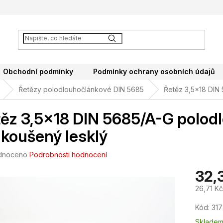
Obchodní podmínky
Podmínky ochrany osobních údajů
Řetězy polodlouhočlánkové DIN 5685
Řetěz 3,5x18 DIN
ěz 3,5x18 DIN 5685/A-G polod
koušený lesklý
né
dnoceno
Podrobnosti hodnocení
ení
32,
tu
26,71 K
Měrná
Kód:
317
cena:
ek.
Sklade