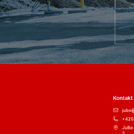
Kontakt
jubo
+420
JuBo 
2