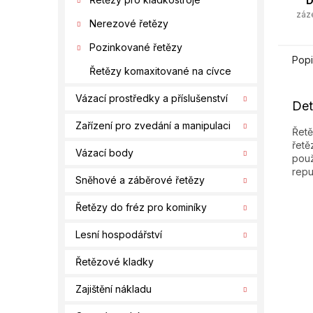
D
záz
Nerezové řetězy
Pozinkované řetězy
Popi
Řetězy komaxitované na cívce
Vázací prostředky a příslušenství
Det
Zařízení pro zvedání a manipulaci
Řetě
řetě
Vázací body
použ
repu
Sněhové a záběrové řetězy
Řetězy do fréz pro kominíky
Lesní hospodářství
Řetězové kladky
Zajištění nákladu