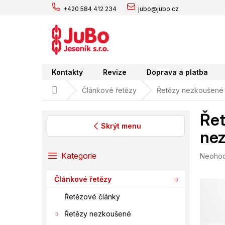
Přejít
+420 584 412 234
jubo@jubo.cz
na
obsah
Kontakty
Revize
Doprava a platba
Domů
Článkové řetězy
Řetězy nezkoušené
Řet
Skrýt menu
nez
P
o
Přeskočit
Kategorie
Průměr
Neoho
s
kategorie
hodnoc
t
produk
Článkové řetězy
r
je
0,0
a
Řetězové články
z
n
5
Řetězy nezkoušené
n
hvězdič