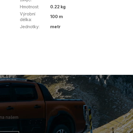
Hmotnost
:
0.22 kg
Výrobní
100 m
délka
:
Jednotky
:
metr
 na našem