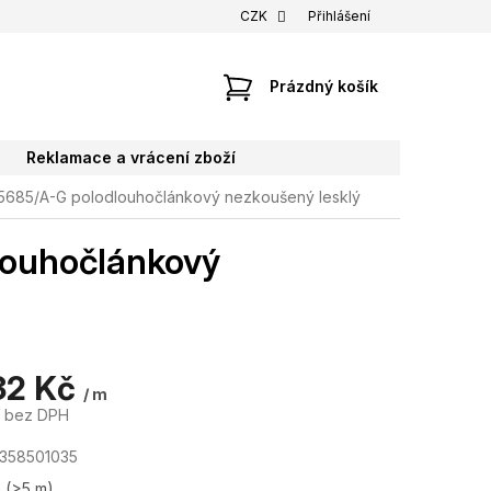
CZK
Přihlášení
NÁKUPNÍ
Prázdný košík
KOŠÍK
Reklamace a vrácení zboží
 5685/A-G polodlouhočlánkový nezkoušený lesklý
louhočlánkový
32 Kč
/ m
č bez DPH
358501035
m
(>5 m)