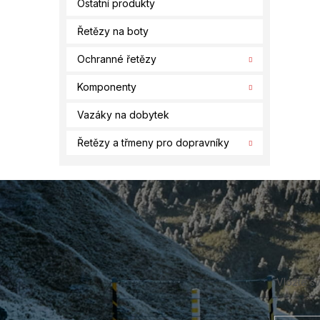
Ostatní produkty
Řetězy na boty
Ochranné řetězy
Komponenty
Vazáky na dobytek
Řetězy a třmeny pro dopravníky
Z
á
p
a
t
í
Vložte s