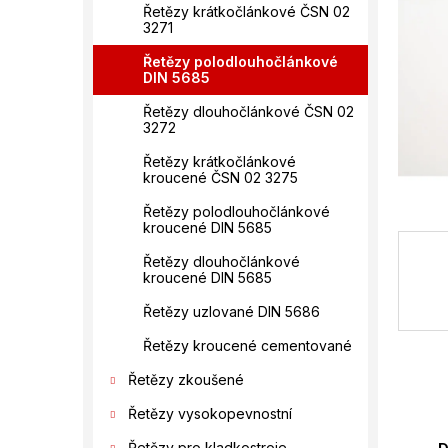
í
Řetězy krátkočlánkové ČSN 02
3271
p
a
Řetězy polodlouhočlánkové
n
DIN 5685
e
Řetězy dlouhočlánkové ČSN 02
l
3272
Řetězy krátkočlánkové
kroucené ČSN 02 3275
Řetězy polodlouhočlánkové
kroucené DIN 5685
Řetězy dlouhočlánkové
kroucené DIN 5685
Řetězy uzlované DIN 5686
Řetězy kroucené cementované
Řetězy zkoušené
Řetězy vysokopevnostní
Řetězy pro kladkostroje