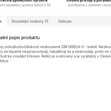
ceřiná společnost výrobce
Osobní přístup a poraden
emí největšího výrobce řetězů v ČR
pomůžeme s výběrem i revi
s
Související soubory (1)
Diskuze
ailní popis produktu
zy polodlouhočlánkové nezkoušené DIN 5685/A-G - lesklé. Nezko
zy se tepelně nezpracovávají, nekalibrují se a nezkoušejí, proto se 
ívat ke zvedání břemen. Řetěz je svařovaný a je vyráběný v České
blice.