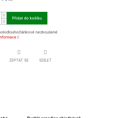
Přidat do košíku
polodlouhočlánkové nezkoušené
 informace
ZEPTAT SE
SDÍLET