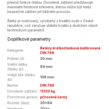
přesná funkce řetězu. Dovolené zatížení představuje
maximální hmotnost břemene, kterou může být řetěz
bezpečně zatížen při běžném provozu.
Řetěz je svařovaný, vyrobený z kvalitní oceli v České
republice, což zaručuje stabilní kvalitu a dodržení všech
technických parametrů.
Doplňkové parametry
Řetězy krátkočlánkové kalibrované
Kategorie
:
DIN 766
Průměr (d)
:
30 mm
Vnitřní délka
84 mm
článku (p)
:
Vnější šíře článku
108 mm
(b)
:
Norma
:
DIN 766
Dovolené zatížení
:
11200 kg
Povrchová úprava
:
přirozeně černý
Rozměr (dxp)
:
30x84
Hmotnost
:
20 kg