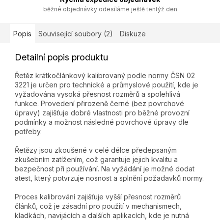
běžné objednávky odesíláme ještě tentýž den
Popis
Související soubory (2)
Diskuze
Detailní popis produktu
Řetěz krátkočlánkový kalibrovaný podle normy ČSN 02
3221 je určen pro technické a průmyslové použití, kde je
vyžadována vysoká přesnost rozměrů a spolehlivá
funkce. Provedení přirozeně černé (bez povrchové
úpravy) zajišťuje dobré vlastnosti pro běžné provozní
podmínky a možnost následné povrchové úpravy dle
potřeby.
Řetězy jsou zkoušené v celé délce předepsaným
zkušebním zatížením, což garantuje jejich kvalitu a
bezpečnost při používání. Na vyžádání je možné dodat
atest, který potvrzuje nosnost a splnění požadavků normy.
Proces kalibrování zajišťuje vyšší přesnost rozměrů
článků, což je zásadní pro použití v mechanismech,
kladkách, navijácích a dalších aplikacích, kde je nutná