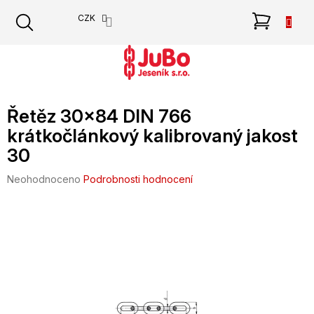
Přejít
NÁKU
CZK
na
obsah
KOŠÍK
Řetěz 30x84 DIN 766
krátkočlánkový kalibrovaný jakost
30
Průměrné
Neohodnoceno
Podrobnosti hodnocení
hodnocení
produktu
je
0,0
z
5
hvězdiček.