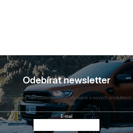
Odebírat newsletter
vůj e-mail a my vám budeme zasílat informace o nových produktech
e-shopu.
E-mail