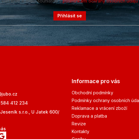
Vložením e-mailu souhlasíte s
podmínkami ochrany osobních údajů
Přihlásit se
Informace pro vás
Obchodní podmínky
@
jubo.cz
Podmínky ochrany osobních úda
 584 412 234
Reklamace a vrácení zboží
Jeseník s.r.o., U Jatek 600/
Doprava a platba
Revize
nás
Kontakty