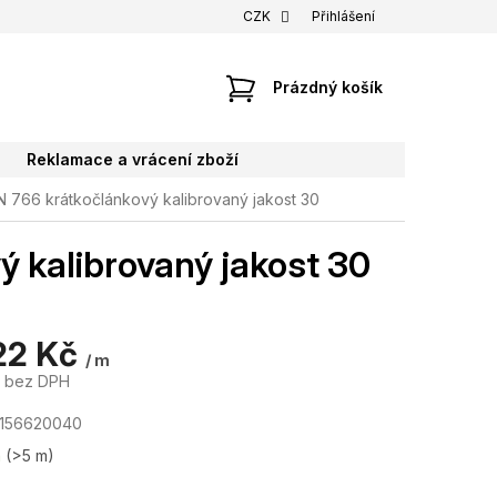
CZK
Přihlášení
NÁKUPNÍ
Prázdný košík
KOŠÍK
Reklamace a vrácení zboží
N 766 krátkočlánkový kalibrovaný jakost 30
ý kalibrovaný jakost 30
22 Kč
/ m
č bez DPH
7156620040
m
(>5 m)