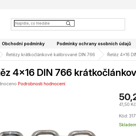
Obchodní podmínky
Podmínky ochrany osobních údajů
Řetězy krátkočlánkové kalibrované DIN 766
Řetěz 4x16 DI
ěz 4x16 DIN 766 krátkočlánkov
né
dnoceno
Podrobnosti hodnocení
ení
50,
tu
41,50 K
Měrná
Kód:
31
cena:
ek.
Sklade