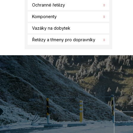
Ochranné řetězy
Komponenty
Vazáky na dobytek
Řetězy a třmeny pro dopravníky
Z
á
p
a
t
í
Vložte s