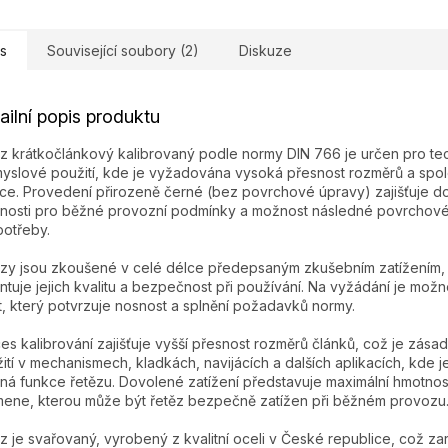
s
Související soubory (2)
Diskuze
ailní popis produktu
z krátkočlánkový kalibrovaný podle normy DIN 766 je určen pro te
yslové použití, kde je vyžadována vysoká přesnost rozměrů a spol
ce. Provedení přirozeně černé (bez povrchové úpravy) zajišťuje d
tnosti pro běžné provozní podmínky a možnost následné povrchov
potřeby.
zy jsou zkoušené v celé délce předepsaným zkušebním zatížením,
ntuje jejich kvalitu a bezpečnost při používání. Na vyžádání je mož
t, který potvrzuje nosnost a splnění požadavků normy.
es kalibrování zajišťuje vyšší přesnost rozměrů článků, což je zásad
ití v mechanismech, kladkách, navijácích a dalších aplikacích, kde j
ná funkce řetězu. Dovolené zatížení představuje maximální hmotnos
ene, kterou může být řetěz bezpečně zatížen při běžném provozu
z je svařovaný, vyrobený z kvalitní oceli v České republice, což za