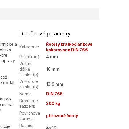
Doplňkové parametry
chnické a
Řetězy krátkočlánkové
Kategorie
:
ehlivá
kalibrované DIN 766
obré
Průměr (d)
:
4 mm
é úpravy
Vnitřní
délka
16 mm
článku (p)
:
 což
Vnější šíře
né dodat
13.6 mm
článku (b)
:
Norma
:
DIN 766
ní pro
Dovolené
200 kg
e nutná
zatížení
:
t
Povrchová
.
přirozeně černý
úprava
:
Rozměr
ručuje
4x16