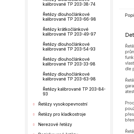
kalibrované TP 203-38-74
Řetězy dlouhočlánkové
Popi
kalibrované TP 203-66-98
Řetězy krátkočlánkové
kalibrované TP 203-49-97
Det
Řetězy dlouhočlánkové
Řetě
kalibrované TP 203-54-93
prům
funk
Řetězy dlouhočlánkové
vlas
kalibrované TP 203-33-98
dle 
Řetězy dlouhočlánkové
kalibrované TP 203-63-98
Řetě
gara
Řetězy kalibrované TP 203-84-
ates
93
Proc
Řetězy vysokopevnostní
použ
přes
Řetězy pro kladkostroje
břem
Nerezové řetězy
Řetě