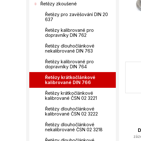
í
Řetězy zkoušené
p
Řetězy pro zavěšování DIN 20
a
637
n
e
Řetězy kalibrované pro
dopravníky DIN 762
l
Řetězy dlouhočlánkové
nekalibrované DIN 763
Řetězy kalibrované pro
dopravníky DIN 764
Řetězy krátkočlánkové
kalibrované DIN 766
Řetězy krátkočlánkové
kalibrované ČSN 02 3221
Řetězy dlouhočlánkové
kalibrované ČSN 02 3222
Řetězy dlouhočlánkové
nekalibrované ČSN 02 3218
D
záz
Řetězy dlouhočlánkové