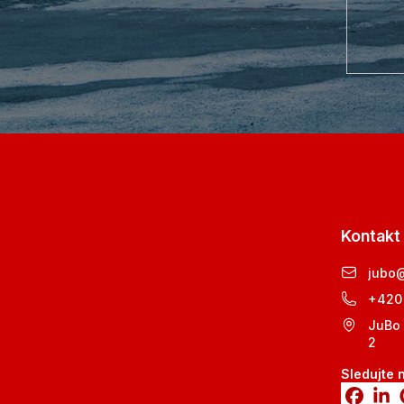
Kontakt
jubo
+420
JuBo 
2
Sledujte 