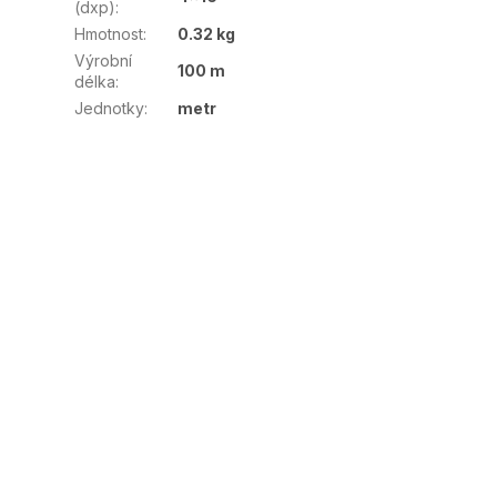
(dxp)
:
Hmotnost
:
0.32 kg
Výrobní
100 m
délka
:
Jednotky
:
metr