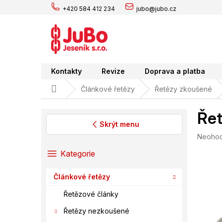
Přejít
+420 584 412 234
jubo@jubo.cz
na
obsah
Kontakty
Revize
Doprava a platba
Domů
Článkové řetězy
Řetězy zkoušené
Řet
Skrýt menu
Průměr
Neoho
P
hodnoc
o
Přeskočit
Kategorie
produk
s
kategorie
je
t
0,0
Článkové řetězy
r
z
a
5
Řetězové články
hvězdič
n
Řetězy nezkoušené
n