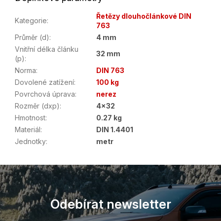
Řetězy dlouhočlánkové DIN
Kategorie
:
763
Průměr (d)
:
4 mm
Vnitřní délka článku
32 mm
(p)
:
Norma
:
DIN 763
Dovolené zatížení
:
100 kg
Povrchová úprava
:
nerez
Rozměr (dxp)
:
4x32
Hmotnost
:
0.27 kg
Materiál
:
DIN 1.4401
Jednotky
:
metr
Z
á
p
a
Odebírat newsletter
t