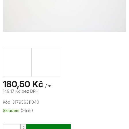
180,50 Kč
/ m
149,17 Kč bez DPH
Měrná
Kód:
317956311040
cena:
Skladem
(>5 m)