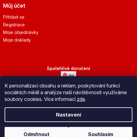
Můj účet
Přihlásit se
Registrace
Moje objednávky
Moje doklady
Spolehlivé doručení
K personalizaci obsahu a reklam, poskytování funkcí
Bezpečná platba
sociálních médií a analýze naší návštěvnosti využíváme
soubory cookies. Více informací
zde
.
Nastavení
Vytvořil Shoptet
Odmítnout
Souhlasím
Copyright 2026
JuBo Jeseník s.r.o.
. Všechna práva vyhrazena.