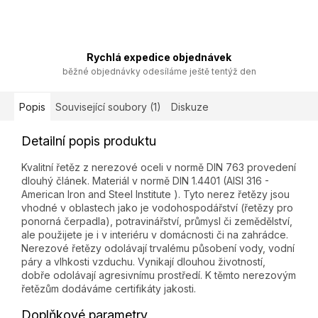
Rychlá expedice objednávek
běžné objednávky odesíláme ještě tentýž den
Popis
Související soubory (1)
Diskuze
Detailní popis produktu
Kvalitní řetěz z nerezové oceli v normě DIN 763 provedení
dlouhý článek. Materiál v normě DIN 1.4401 (AISI 316 -
American Iron and Steel Institute ). Tyto nerez řetězy jsou
vhodné v oblastech jako je vodohospodářství (řetězy pro
ponorná čerpadla), potravinářství, průmysl či zemědělství,
ale použijete je i v interiéru v domácnosti či na zahrádce.
Nerezové řetězy odolávají trvalému působení vody, vodní
páry a vlhkosti vzduchu. Vynikají dlouhou životností,
dobře odolávají agresivnímu prostředí. K těmto nerezovým
řetězům dodáváme certifikáty jakosti.
Doplňkové parametry