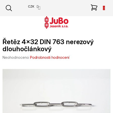
Přejít
NÁKU
CZK
na
obsah
KOŠÍK
Řetěz 4x32 DIN 763 nerezový
dlouhočlánkový
Průměrné
Neohodnoceno
Podrobnosti hodnocení
hodnocení
produktu
je
0,0
z
5
hvězdiček.