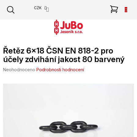
Přejít
NÁKU
CZK
na
obsah
KOŠÍK
Řetěz 6x18 ČSN EN 818-2 pro
účely zdvihání jakost 80 barvený
Průměrné
Neohodnoceno
Podrobnosti hodnocení
hodnocení
produktu
je
0,0
z
5
hvězdiček.