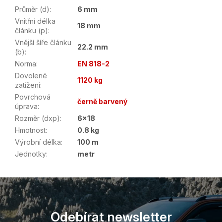
Průměr (d)
:
6 mm
Vnitřní délka
18 mm
článku (p)
:
Vnější šíře článku
22.2 mm
(b)
:
Norma
:
EN 818-2
Dovolené
1120 kg
zatížení
:
Povrchová
černě barvený
úprava
:
Rozměr (dxp)
:
6x18
Hmotnost
:
0.8 kg
Výrobní délka
:
100 m
Jednotky
:
metr
Z
á
p
a
Odebírat newsletter