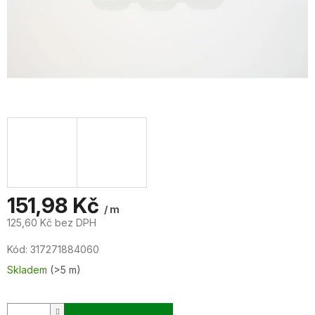
151,98 Kč
/ m
125,60 Kč bez DPH
Měrná
Kód:
317271884060
cena:
Skladem
(>5 m)