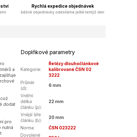
ství
Rychlá expedice objednávek
zemi
běžné objednávky odesíláme ještě tentýž den
Doplňkové parametry
ro
Řetězy dlouhočlánkové
změrů a
Kategorie
:
kalibrované ČSN 02
ajišťuje
3222
vrchové
Průměr
6 mm
(d)
:
Vnitřní
 což
délka
22 mm
né dodat
článku (p)
:
Vnější šíře
20 mm
článku (b)
:
ní pro
e nutná
Norma
:
ČSN 023222
t
Dovolené