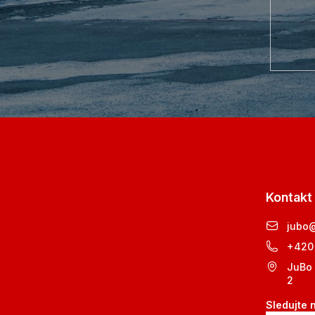
Kontakt
jubo
+420
JuBo 
2
Sledujte 