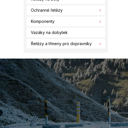
Ochranné řetězy
Komponenty
Vazáky na dobytek
Řetězy a třmeny pro dopravníky
Z
á
p
a
t
í
Vložte s