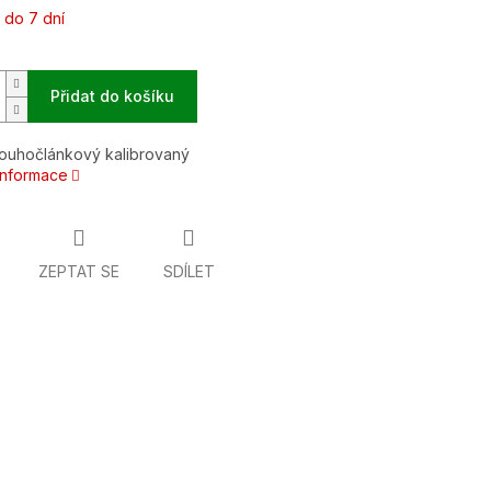
 do 7 dní
Přidat do košíku
louhočlánkový kalibrovaný
 informace
ZEPTAT SE
SDÍLET