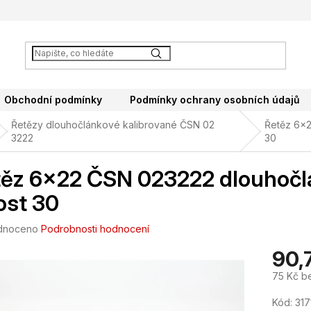
Obchodní podmínky
Podmínky ochrany osobních údajů
Řetězy dlouhočlánkové kalibrované ČSN 02
Řetěz 6x2
3222
30
ěz 6x22 ČSN 023222 dlouhočlá
ost 30
né
dnoceno
Podrobnosti hodnocení
ení
90,
tu
75 Kč b
Měrná
Kód:
317
cena: