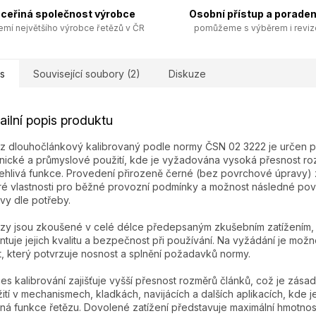
ceřiná společnost výrobce
Osobní přístup a poraden
emí největšího výrobce řetězů v ČR
pomůžeme s výběrem i revi
s
Související soubory (2)
Diskuze
ailní popis produktu
z dlouhočlánkový kalibrovaný podle normy ČSN 02 3222 je určen p
nické a průmyslové použití, kde je vyžadována vysoká přesnost ro
ehlivá funkce. Provedení přirozeně černé (bez povrchové úpravy) z
é vlastnosti pro běžné provozní podmínky a možnost následné po
vy dle potřeby.
zy jsou zkoušené v celé délce předepsaným zkušebním zatížením,
ntuje jejich kvalitu a bezpečnost při používání. Na vyžádání je mož
t, který potvrzuje nosnost a splnění požadavků normy.
es kalibrování zajišťuje vyšší přesnost rozměrů článků, což je zásad
ití v mechanismech, kladkách, navijácích a dalších aplikacích, kde j
ná funkce řetězu. Dovolené zatížení představuje maximální hmotnos