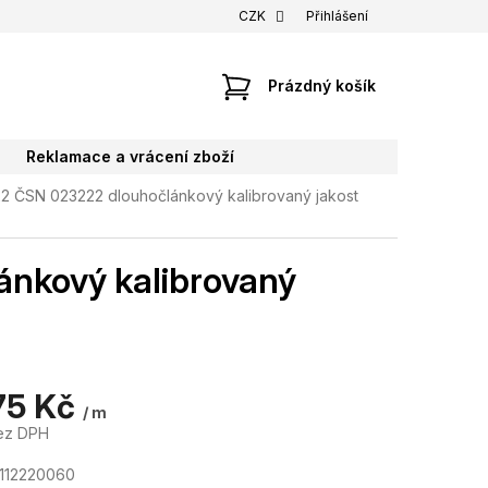
CZK
Přihlášení
NÁKUPNÍ
Prázdný košík
KOŠÍK
Reklamace a vrácení zboží
2 ČSN 023222 dlouhočlánkový kalibrovaný jakost
nkový kalibrovaný
75 Kč
/ m
ez DPH
112220060