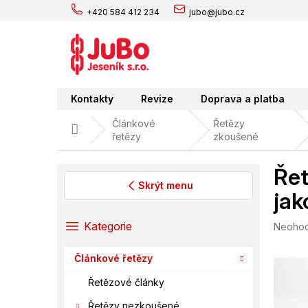
Přejít
+420 584 412 234
jubo@jubo.cz
na
obsah
Kontakty
Revize
Doprava a platba
Článkové
Řetězy
Domů
řetězy
zkoušené
Řet
Skrýt menu
jak
P
o
Přeskočit
Kategorie
Průměr
Neoho
s
kategorie
hodnoc
t
produk
Článkové řetězy
r
je
0,0
a
Řetězové články
z
n
5
Řetězy nezkoušené