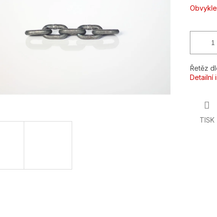
ek.
Obvykle
Řetěz d
Detailní
TISK