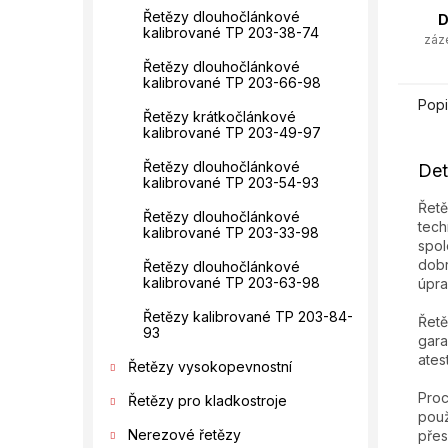
Řetězy dlouhočlánkové
D
kalibrované TP 203-38-74
záz
Řetězy dlouhočlánkové
kalibrované TP 203-66-98
Popi
Řetězy krátkočlánkové
kalibrované TP 203-49-97
Řetězy dlouhočlánkové
Det
kalibrované TP 203-54-93
Řetě
Řetězy dlouhočlánkové
tech
kalibrované TP 203-33-98
spol
dobr
Řetězy dlouhočlánkové
kalibrované TP 203-63-98
úpra
Řetězy kalibrované TP 203-84-
Řetě
93
gara
ates
Řetězy vysokopevnostní
Proc
Řetězy pro kladkostroje
použ
Nerezové řetězy
přes