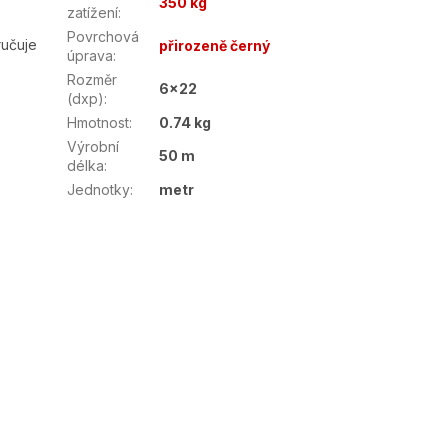
350 kg
.
zatížení
:
Povrchová
ručuje
přirozeně černý
úprava
:
Rozměr
6x22
(dxp)
:
Hmotnost
:
0.74 kg
Výrobní
50 m
délka
:
Jednotky
:
metr