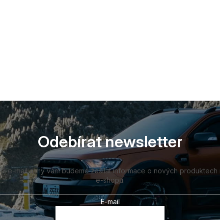
Odebírat newsletter
vůj e-mail a my vám budeme zasílat informace o nových produktech
e-shopu.
E-mail