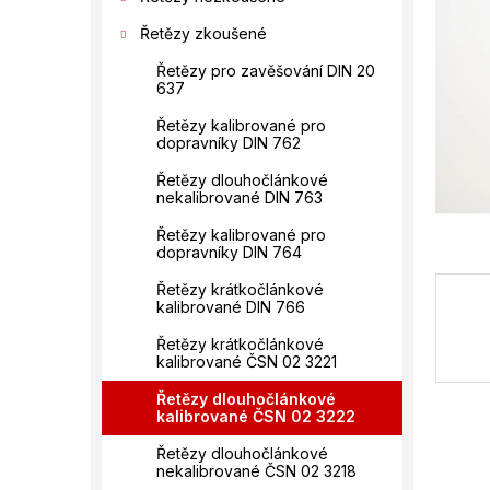
n
hvězdič
í
Řetězy zkoušené
p
Řetězy pro zavěšování DIN 20
a
637
n
e
Řetězy kalibrované pro
dopravníky DIN 762
l
Řetězy dlouhočlánkové
nekalibrované DIN 763
Řetězy kalibrované pro
dopravníky DIN 764
Řetězy krátkočlánkové
kalibrované DIN 766
Řetězy krátkočlánkové
kalibrované ČSN 02 3221
Řetězy dlouhočlánkové
kalibrované ČSN 02 3222
Řetězy dlouhočlánkové
nekalibrované ČSN 02 3218