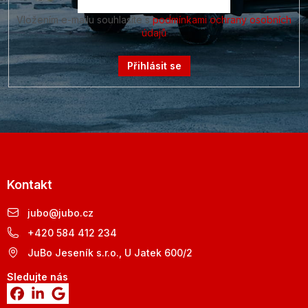
Vložením e-mailu souhlasíte s
podmínkami ochrany osobních
údajů
Přihlásit se
Kontakt
jubo
@
jubo.cz
+420 584 412 234
JuBo Jeseník s.r.o., U Jatek 600/2
Sledujte nás