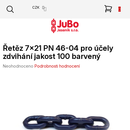
Přejít
NÁKU
CZK
na
obsah
KOŠÍK
Řetěz 7x21 PN 46-04 pro účely
zdvihání jakost 100 barvený
Průměrné
Neohodnoceno
Podrobnosti hodnocení
hodnocení
produktu
je
0,0
z
5
hvězdiček.