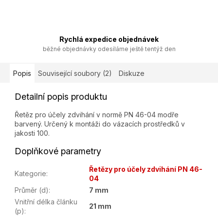
Rychlá expedice objednávek
běžné objednávky odesíláme ještě tentýž den
Popis
Související soubory (2)
Diskuze
Detailní popis produktu
Řetěz pro účely zdvihání v normě PN 46-04 modře
barvený. Určený k montáži do vázacích prostředků v
jakosti 100.
Doplňkové parametry
Řetězy pro účely zdvihání PN 46-
Kategorie
:
04
Průměr (d)
:
7 mm
Vnitřní délka článku
21 mm
(p)
: