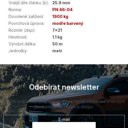
Vnější šíře článku (b)
:
25.9 mm
Norma
:
PN 46-04
Dovolené zatížení
:
1900 kg
Povrchová úprava
:
modře barvený
Rozměr (dxp)
:
7x21
Hmotnost
:
1.1 kg
Výrobní délka
:
50 m
Jednotky
:
metr
Z
á
p
a
Odebírat newsletter
t
í
Vložte svůj e-mail a my vám budeme zasílat informace o nových
produktech na našem e-shopu.
E-mail