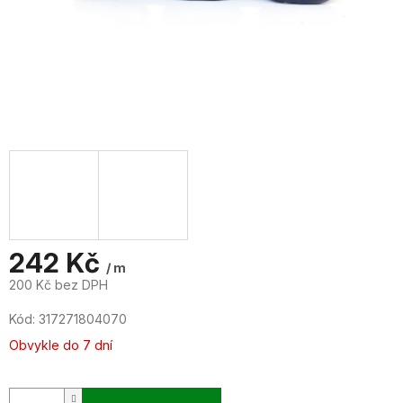
242 Kč
/ m
200 Kč bez DPH
Měrná
Kód:
317271804070
cena:
Obvykle do 7 dní