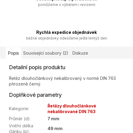
pomůžeme s výběrem i revizemi
Rychlá expedice objednávek
běžné objednávky odesíláme ještě tentýž den
Popis
Související soubory (2)
Diskuze
Detailní popis produktu
Řetěz dlouhočlánkový nekalibrovaný v normě DIN 763
přirozeně černý.
Doplňkové parametry
Řetězy dlouhočlánkové
Kategorie
:
nekalibrované DIN 763
Průměr (d)
:
7 mm
Vnitřní délka
49 mm
článku (p)
: