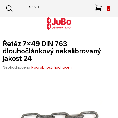
Přejít
NÁKU
CZK
na
obsah
KOŠÍK
Řetěz 7x49 DIN 763
dlouhočlánkový nekalibrovaný
jakost 24
Průměrné
Neohodnoceno
Podrobnosti hodnocení
hodnocení
produktu
je
0,0
z
5
hvězdiček.