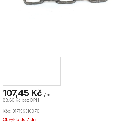
107,45 Kč
/ m
88,80 Kč bez DPH
Měrná
Kód:
317156310070
cena:
Obvykle do 7 dní