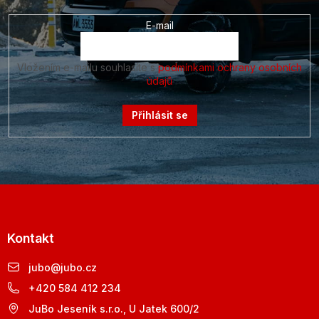
E-mail
Vložením e-mailu souhlasíte s
podmínkami ochrany osobních
údajů
Přihlásit se
Kontakt
jubo
@
jubo.cz
+420 584 412 234
JuBo Jeseník s.r.o., U Jatek 600/2