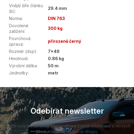
Vnější šíře článku
29.4 mm
(b)
:
Norma
:
DIN 763
Dovolené
300 kg
zatížení
:
Povrchová
přirozeně černý
úprava
:
Rozměr (dxp)
:
7x49
Hmotnost
:
0.86 kg
Výrobní délka
:
50 m
Jednotky
:
metr
Z
á
p
a
Odebírat newsletter
t
í
Vložte svůj e-mail a my vám budeme zasílat informace o nových
produktech na našem e-shopu.