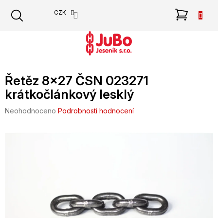
Přejít
NÁKU
CZK
na
obsah
KOŠÍK
Řetěz 8x27 ČSN 023271
krátkočlánkový lesklý
Průměrné
Neohodnoceno
Podrobnosti hodnocení
hodnocení
produktu
je
0,0
z
5
hvězdiček.