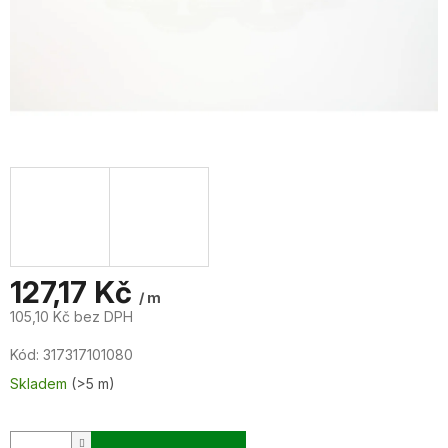
127,17 Kč
/ m
105,10 Kč bez DPH
Měrná
Kód:
317317101080
cena:
Skladem
(>5 m)