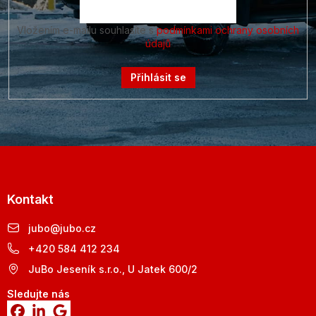
Vložením e-mailu souhlasíte s
podmínkami ochrany osobních
údajů
Přihlásit se
Kontakt
jubo
@
jubo.cz
+420 584 412 234
JuBo Jeseník s.r.o., U Jatek 600/2
Sledujte nás