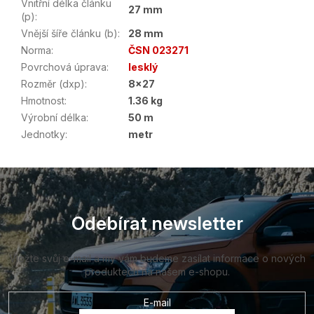
Vnitřní délka článku
27 mm
(p)
:
Vnější šíře článku (b)
:
28 mm
Norma
:
ČSN 023271
Povrchová úprava
:
lesklý
Rozměr (dxp)
:
8x27
Hmotnost
:
1.36 kg
Výrobní délka
:
50 m
Jednotky
:
metr
Z
á
p
a
Odebírat newsletter
t
í
Vložte svůj e-mail a my vám budeme zasílat informace o nových
produktech na našem e-shopu.
E-mail