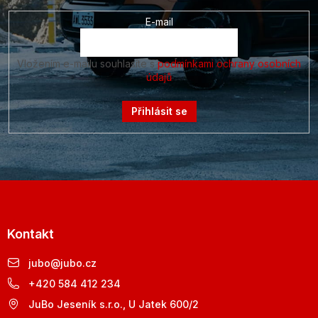
E-mail
Vložením e-mailu souhlasíte s
podmínkami ochrany osobních
údajů
Přihlásit se
Kontakt
jubo
@
jubo.cz
+420 584 412 234
JuBo Jeseník s.r.o., U Jatek 600/2