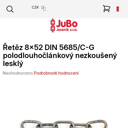
Přejít
NÁKU
CZK
na
obsah
KOŠÍK
Řetěz 8x52 DIN 5685/C-G
polodlouhočlánkový nezkoušený
lesklý
Průměrné
Neohodnoceno
Podrobnosti hodnocení
hodnocení
produktu
je
0,0
z
5
hvězdiček.