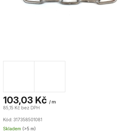
103,03 Kč
/ m
85,15 Kč bez DPH
Měrná
Kód:
317358501081
cena:
Skladem
(>5 m)