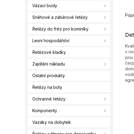
Vázací body
Popi
Sněhové a záběrové řetězy
Řetězy do fréz pro kominíky
Det
Lesní hospodářství
Kval
v no
Řetězové kladky
jsou
čerp
Zajištění nákladu
domá
vodn
Ostatní produkty
agre
Řetězy na boty
Ochranné řetězy
Komponenty
Vazáky na dobytek
Řetězy a třmeny pro dopravníky