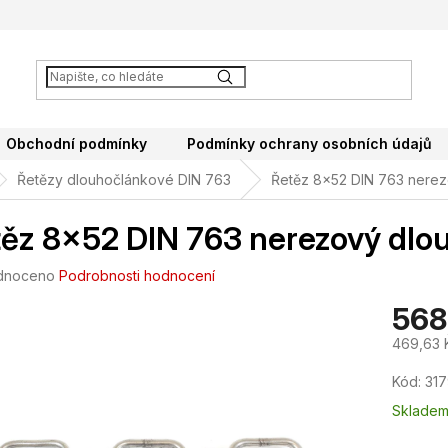
Obchodní podmínky
Podmínky ochrany osobních údajů
Řetězy dlouhočlánkové DIN 763
Řetěz 8x52 DIN 763 nere
ěz 8x52 DIN 763 nerezový dlo
né
dnoceno
Podrobnosti hodnocení
ení
568
tu
469,63 
Měrná
Kód:
317
cena:
ek.
Sklade