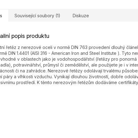
s
Související soubory (1)
Diskuze
ailní popis produktu
itní řetěz z nerezové oceli v normě DIN 763 provedení dlouhý článek
rmě DIN 1.4401 (AISI 316 - American Iron and Steel Institute ). Tyto n
 vhodné v oblastech jako je vodohospodářství (řetězy pro ponorná
adla), potravinářství, průmysl či zemědělství, ale použijete je i v inte
cnosti či na zahrádce. Nerezové řetězy odolávají trvalému působe
í páry a vlhkosti vzduchu. Vynikají dlouhou životností, dobře odoláv
sivnímu prostředí. K těmto nerezovým řetězům dodáváme certifikáty 