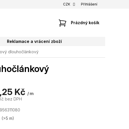
CZK
Přihlášení
NÁKUPNÍ
Prázdný košík
KOŠÍK
Reklamace a vrácení zboží
zový dlouhočlánkový
uhočlánkový
,25 Kč
/ m
Kč bez DPH
956311080
m
(>5 m)