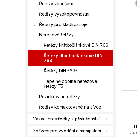
í
Řetězy zkoušené
p
Řetězy vysokopevnostní
a
n
Řetězy pro kladkostroje
e
Nerezové řetězy
l
Řetězy krátkočlánkové DIN 766
Řetězy dlouhočlánkové DIN
763
Řetězy DIN 5685
Tepelně odolné nerezové
řetězy T5
Pozinkované řetězy
Řetězy komaxitované na cívce
Vázací prostředky a příslušenství
D
Zařízení pro zvedání a manipulaci
záz