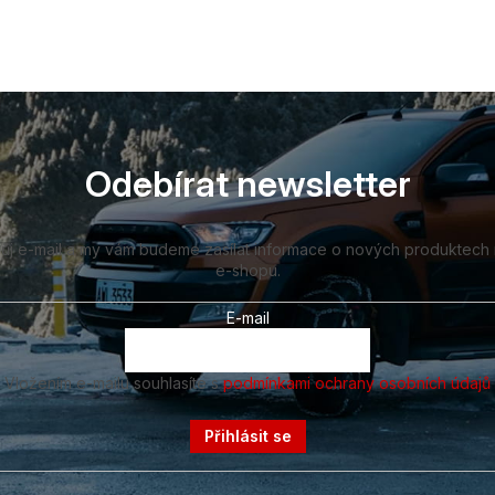
Odebírat newsletter
vůj e-mail a my vám budeme zasílat informace o nových produktech
e-shopu.
E-mail
Vložením e-mailu souhlasíte s
podmínkami ochrany osobních údajů
Přihlásit se