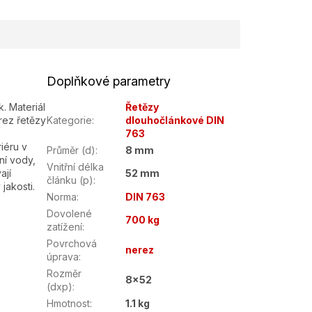
Doplňkové parametry
. Materiál
Řetězy
erez řetězy
Kategorie
:
dlouhočlánkové DIN
763
riéru v
Průměr (d)
:
8 mm
ní vody,
Vnitřní délka
ají
52 mm
článku (p)
:
jakosti.
Norma
:
DIN 763
Dovolené
700 kg
zatížení
:
Povrchová
nerez
úprava
:
Rozměr
8x52
(dxp)
:
Hmotnost
:
1.1 kg