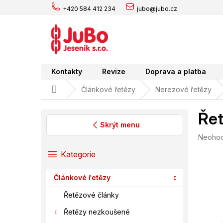
Přejít
+420 584 412 234
jubo@jubo.cz
na
obsah
Kontakty
Revize
Doprava a platba
Domů
Článkové řetězy
Nerezové řetězy
Řet
Skrýt menu
Průměr
Neoho
P
hodnoc
o
Přeskočit
Kategorie
produk
s
kategorie
je
t
0,0
Článkové řetězy
r
z
a
5
Řetězové články
hvězdič
n
Řetězy nezkoušené
n