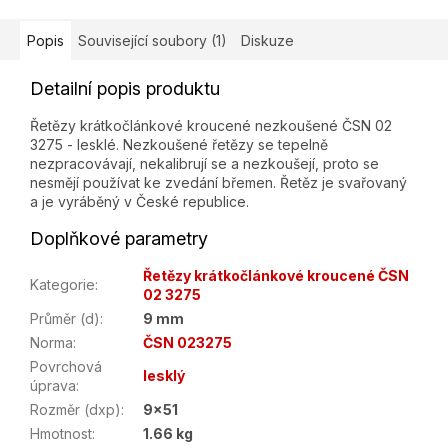
Popis
Související soubory (1)
Diskuze
Detailní popis produktu
Řetězy krátkočlánkové kroucené nezkoušené ČSN 02
3275 - lesklé. Nezkoušené řetězy se tepelně
nezpracovávají, nekalibrují se a nezkoušejí, proto se
nesmějí používat ke zvedání břemen. Řetěz je svařovaný
a je vyráběný v České republice.
Doplňkové parametry
Řetězy krátkočlánkové kroucené ČSN
Kategorie
:
02 3275
Průměr (d)
:
9 mm
Norma
:
ČSN 023275
Povrchová
lesklý
úprava
:
Rozměr (dxp)
:
9x51
Hmotnost
:
1.66 kg