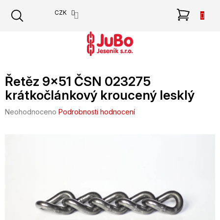
Přejít
NÁKU
CZK
na
obsah
KOŠÍK
Řetěz 9x51 ČSN 023275
krátkočlánkový kroucený lesklý
Průměrné
Neohodnoceno
Podrobnosti hodnocení
hodnocení
produktu
je
0,0
z
5
hvězdiček.