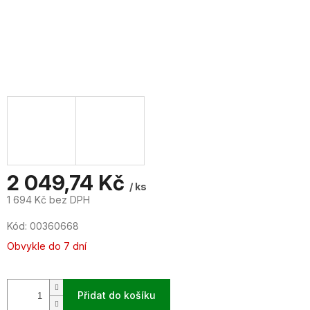
2 049,74 Kč
/ ks
1 694 Kč bez DPH
Měrná
Kód:
00360668
cena:
Obvykle do 7 dní
Přidat do košíku