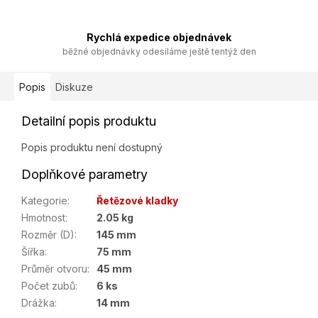
Rychlá expedice objednávek
běžné objednávky odesíláme ještě tentýž den
Popis
Diskuze
Detailní popis produktu
Popis produktu není dostupný
Doplňkové parametry
Kategorie
:
Řetězové kladky
Hmotnost
:
2.05 kg
Rozměr (D)
:
145 mm
Šířka
:
75 mm
Průměr otvoru
:
45 mm
Počet zubů
:
6 ks
Drážka
:
14 mm