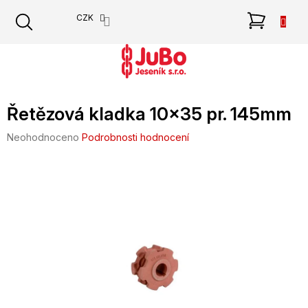
Přejít
NÁKU
CZK
na
obsah
KOŠÍK
Řetězová kladka 10x35 pr. 145mm
Průměrné
Neohodnoceno
Podrobnosti hodnocení
hodnocení
produktu
je
0,0
z
5
hvězdiček.