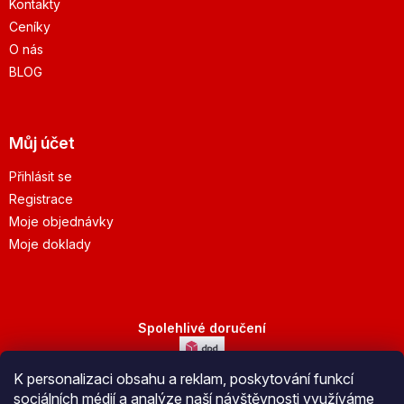
Kontakty
Ceníky
O nás
BLOG
Můj účet
Přihlásit se
Registrace
Moje objednávky
Moje doklady
Spolehlivé doručení
K personalizaci obsahu a reklam, poskytování funkcí
Bezpečná platba
sociálních médií a analýze naší návštěvnosti využíváme