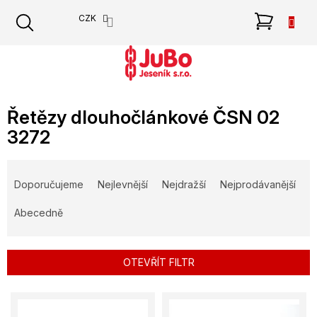
Přejít
NÁKU
CZK
na
obsah
KOŠÍK
Řetězy dlouhočlánkové ČSN 02
3272
Ř
a
Doporučujeme
Nejlevnější
Nejdražší
Nejprodávanější
z
e
Abecedně
n
í
p
OTEVŘÍT FILTR
r
o
V
d
ý