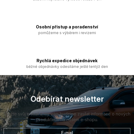
í
p
r
v
k
Osobní přístup a poradenství
y
pomůžeme s výběrem i revizemi
v
ý
p
i
s
Rychlá expedice objednávek
u
běžné objednávky odesíláme ještě tentýž den
Z
á
p
a
Odebírat newsletter
t
í
Vložte svůj e-mail a my vám budeme zasílat informace o nových
produktech na našem e-shopu.
E-mail