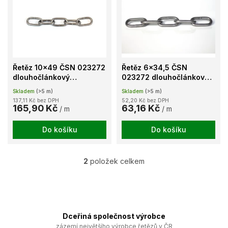
u
p
k
i
t
s
ů
p
r
o
Řetěz 10x49 ČSN 023272
Řetěz 6x34,5 ČSN
d
dlouhočlánkový
023272 dlouhočlánkový
u
nezkoušený lesklý
nezkoušený lesklý
Skladem
(>5 m)
Skladem
(>5 m)
k
137,11 Kč bez DPH
52,20 Kč bez DPH
t
165,90 Kč
63,16 Kč
/ m
/ m
ů
Do košíku
Do košíku
2
položek celkem
O
v
l
á
d
a
Dceřiná společnost výrobce
c
zázemí největšího výrobce řetězů v ČR