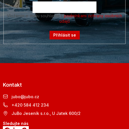
Vložením e-mailu souhlasíte s
podmínkami ochrany osobních
údajů
Přihlásit se
Kontakt
jubo
@
jubo.cz
+420 584 412 234
JuBo Jeseník s.r.o., U Jatek 600/2
Sledujte nás