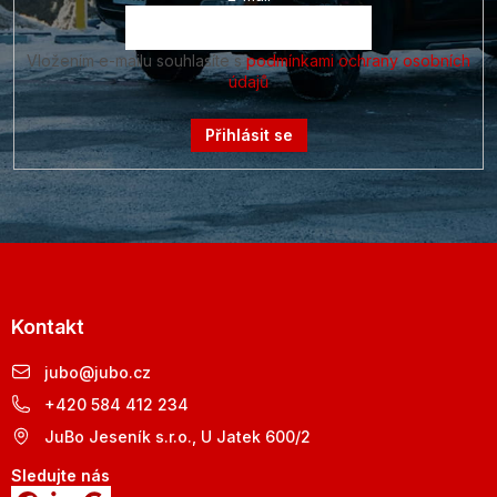
Vložením e-mailu souhlasíte s
podmínkami ochrany osobních
údajů
Přihlásit se
Kontakt
jubo
@
jubo.cz
+420 584 412 234
JuBo Jeseník s.r.o., U Jatek 600/2
Sledujte nás