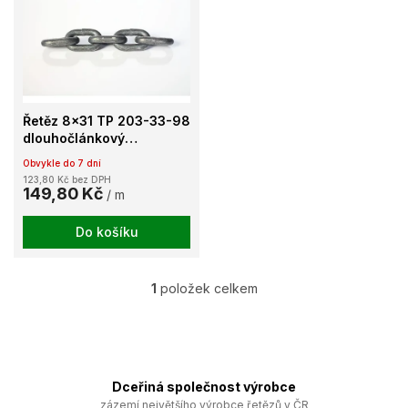
u
p
k
i
t
s
ů
p
r
o
Řetěz 8x31 TP 203-33-98
d
dlouhočlánkový
u
kalibrovaný jakost 30
Obvykle do 7 dní
k
123,80 Kč bez DPH
t
149,80 Kč
/ m
ů
Do košíku
1
položek celkem
O
v
l
á
d
a
Dceřiná společnost výrobce
c
zázemí největšího výrobce řetězů v ČR