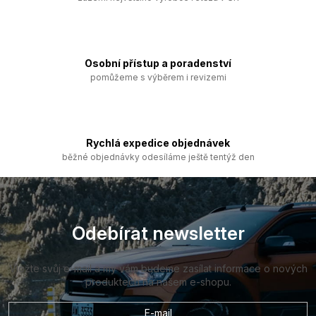
í
p
r
v
k
Osobní přístup a poradenství
y
pomůžeme s výběrem i revizemi
v
ý
p
i
s
Rychlá expedice objednávek
u
běžné objednávky odesíláme ještě tentýž den
Z
á
p
a
Odebírat newsletter
t
í
Vložte svůj e-mail a my vám budeme zasílat informace o nových
produktech na našem e-shopu.
E-mail