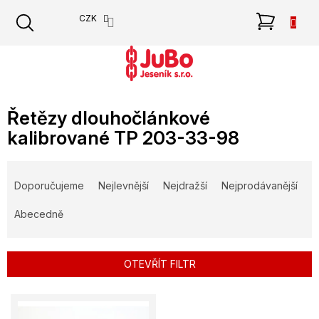
Přejít
NÁKU
CZK
na
obsah
KOŠÍK
Řetězy dlouhočlánkové
kalibrované TP 203-33-98
Ř
a
Doporučujeme
Nejlevnější
Nejdražší
Nejprodávanější
z
e
Abecedně
n
í
p
OTEVŘÍT FILTR
r
o
V
d
ý