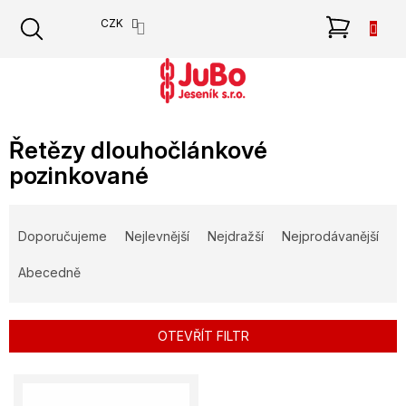
Přejít
NÁKU
CZK
na
obsah
KOŠÍK
Řetězy dlouhočlánkové
pozinkované
Ř
a
Doporučujeme
Nejlevnější
Nejdražší
Nejprodávanější
z
e
Abecedně
n
í
p
OTEVŘÍT FILTR
r
o
V
d
ý