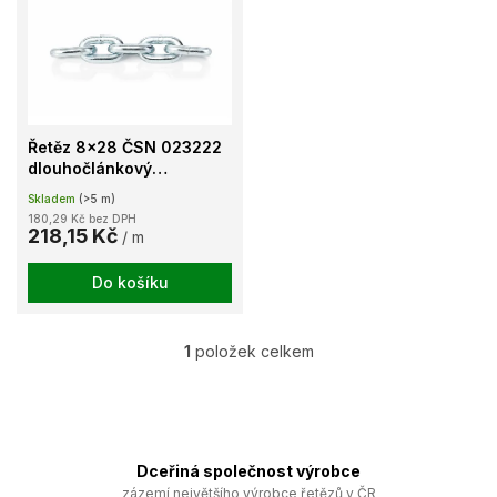
u
p
k
i
t
s
ů
p
r
o
Řetěz 8x28 ČSN 023222
d
dlouhočlánkový
u
kalibrovaný jakost 30
Skladem
(>5 m)
k
galvanicky pozinkovaný
180,29 Kč bez DPH
t
218,15 Kč
/ m
ů
Do košíku
1
položek celkem
O
v
l
á
d
a
Dceřiná společnost výrobce
c
zázemí největšího výrobce řetězů v ČR