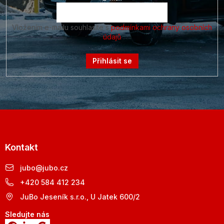
Vložením e-mailu souhlasíte s
podmínkami ochrany osobních
údajů
Přihlásit se
Kontakt
jubo
@
jubo.cz
+420 584 412 234
JuBo Jeseník s.r.o., U Jatek 600/2
Sledujte nás