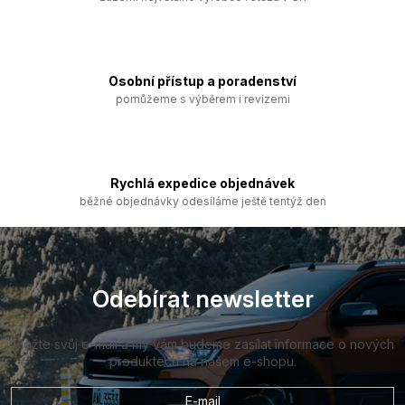
í
p
r
v
k
Osobní přístup a poradenství
y
pomůžeme s výběrem i revizemi
v
ý
p
i
s
Rychlá expedice objednávek
u
běžné objednávky odesíláme ještě tentýž den
Z
á
p
a
Odebírat newsletter
t
í
Vložte svůj e-mail a my vám budeme zasílat informace o nových
produktech na našem e-shopu.
E-mail