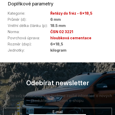
Doplňkové parametry
Kategorie
:
Řetězy do fréz - 6x18,5
Průměr (d)
:
6 mm
Vnitřní délka článku (p)
:
18.5 mm
Norma
:
ČSN 02 3221
Povrchová úprava
:
hloubková cementace
Rozměr (dxp)
:
6x18,5
Jednotky
:
kilogram
Z
á
p
a
Odebírat newsletter
t
í
Vložte svůj e-mail a my vám budeme zasílat informace o nových
produktech na našem e-shopu.
E-mail