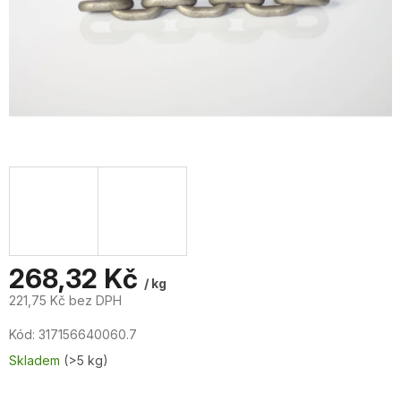
268,32 Kč
/ kg
221,75 Kč bez DPH
Měrná
Kód:
317156640060.7
cena:
Skladem
(>5 kg)