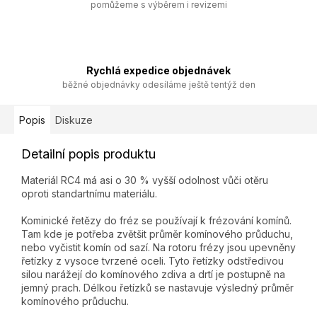
pomůžeme s výběrem i revizemi
Rychlá expedice objednávek
běžné objednávky odesíláme ještě tentýž den
Popis
Diskuze
Detailní popis produktu
Materiál RC4 má asi o 30 % vyšší odolnost vůči otěru
oproti standartnímu materiálu.
Kominické řetězy do fréz se používají k frézování komínů.
Tam kde je potřeba zvětšit průměr komínového průduchu,
nebo vyčistit komín od sazí. Na rotoru frézy jsou upevněny
řetízky z vysoce tvrzené oceli. Tyto řetízky odstředivou
silou narážejí do komínového zdiva a drtí je postupně na
jemný prach. Délkou řetízků se nastavuje výsledný průměr
komínového průduchu.