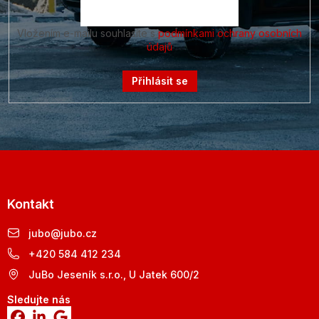
Vložením e-mailu souhlasíte s
podmínkami ochrany osobních
údajů
Přihlásit se
Kontakt
jubo
@
jubo.cz
+420 584 412 234
JuBo Jeseník s.r.o., U Jatek 600/2
Sledujte nás