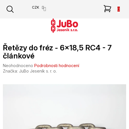
Přejít
NÁKU
CZK
na
obsah
KOŠÍK
Řetězy do fréz - 6x18,5 RC4 - 7
článkové
Průměrné
Neohodnoceno
Podrobnosti hodnocení
hodnocení
Značka:
JuBo Jeseník s. r. o.
produktu
je
0,0
z
5
hvězdiček.